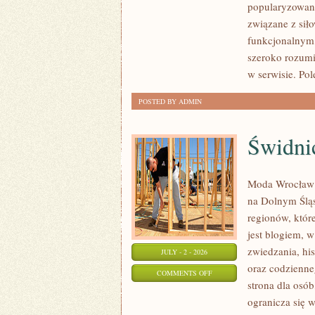
popularyzowani
I
związane z siło
PSYCHOLOGIA
funkcjonalnym,
SPORTU
szeroko rozumi
w serwisie. Pol
POSTED BY ADMIN
Świdni
Moda Wrocław t
na Dolnym Ślą
regionów, któr
jest blogiem, 
zwiedzania, his
JULY - 2 - 2026
oraz codzienne
ON
COMMENTS OFF
strona dla osó
ŚWIDNICA
ogranicza się w