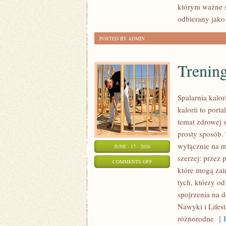
którym ważne s
odbierany jako
POSTED BY ADMIN
Trening
Spalarnia kalor
kalorii to por
temat zdrowej 
prosty sposób. 
wyłącznie na m
JUNE - 17 - 2026
szerzej: przez
ON
COMMENTS OFF
które mogą zai
TRENINGI
tych, którzy o
NA
spojrzenia na 
SPALANIE
Nawyki i Lifest
KALORII
różnorodne
[ R