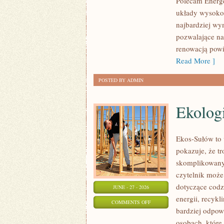
Polecam Energe
układy wysokoc
najbardziej wy
pozwalające na
renowacją powi
Read More ]
POSTED BY ADMIN
Ekolog
Ekos-Sułów to 
pokazuje, że t
skomplikowanyc
czytelnik może
dotyczące cod
JUNE - 27 - 2026
energii, recyk
ON
COMMENTS OFF
bardziej odpowi
EKOLOGIA
osobach, które