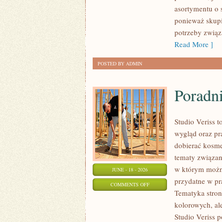
ZRÓB
asortymentu o 
TO
ponieważ skupi
SAM
potrzeby związa
Read More ]
POSTED BY ADMIN
Poradni
Studio Veriss 
wygląd oraz pr
dobierać kosme
tematy związa
w którym można
JUNE - 18 - 2026
przydatne w pra
ON
COMMENTS OFF
Tematyka stron
PORADNIK
kolorowych, al
POCZĄTKUJĄCEJ
Studio Veriss 
STYLISTKI