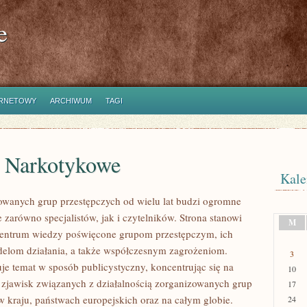
e
ERNETOWY
ARCHIWUM
TAGI
e Narkotykowe
Kale
owanych grup przestępczych od wielu lat budzi ogromne
 zarówno specjalistów, jak i czytelników. Strona stanowi
M
entrum wiedzy poświęcone grupom przestępczym, ich
elom działania, a także współczesnym zagrożeniom.
3
uje temat w sposób publicystyczny, koncentrując się na
10
 zjawisk związanych z działalnością zorganizowanych grup
17
w kraju, państwach europejskich oraz na całym globie.
24