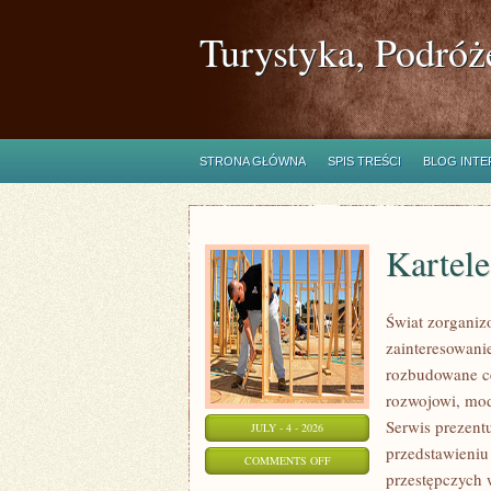
Turystyka, Podróż
STRONA GŁÓWNA
SPIS TREŚCI
BLOG INT
Kartel
Świat zorganiz
zainteresowanie
rozbudowane c
rozwojowi, mod
Serwis prezent
JULY - 4 - 2026
przedstawieniu
ON
COMMENTS OFF
przestępczych 
KARTELE