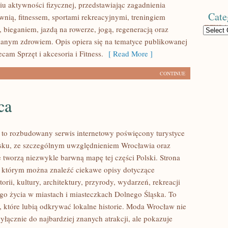
u aktywności fizycznej, przedstawiając zagadnienia
Cate
wnią, fitnessem, sportami rekreacyjnymi, treningiem
 bieganiem, jazdą na rowerze, jogą, regeneracją oraz
Categories
anym zdrowiem. Opis opiera się na tematyce publikowanej
ecam Sprzęt i akcesoria i Fitness.
[ Read More ]
CONTINUE
ca
o rozbudowany serwis internetowy poświęcony turystyce
sku, ze szczególnym uwzględnieniem Wrocławia oraz
e tworzą niezwykle barwną mapę tej części Polski. Strona
w którym można znaleźć ciekawe opisy dotyczące
torii, kultury, architektury, przyrody, wydarzeń, rekreacji
go życia w miastach i miasteczkach Dolnego Śląska. To
b, które lubią odkrywać lokalne historie. Moda Wrocław nie
yłącznie do najbardziej znanych atrakcji, ale pokazuje