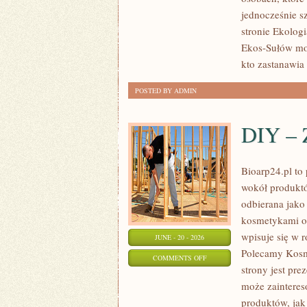
jednocześnie s
stronie Ekologi
Ekos-Sułów moż
kto zastanawia 
POSTED BY ADMIN
DIY – 
Bioarp24.pl to 
wokół produktó
odbierana jako 
kosmetykami op
wpisuje się w 
JUNE - 20 - 2026
Polecamy Kosm
ON
COMMENTS OFF
strony jest pre
DIY
może zaintere
–
produktów, jak