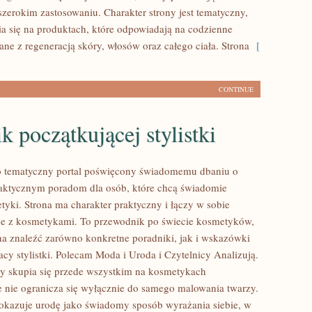
szerokim zastosowaniu. Charakter strony jest tematyczny,
a się na produktach, które odpowiadają na codzienne
ne z regeneracją skóry, włosów oraz całego ciała. Strona
[
CONTINUE
k początkującej stylistki
to tematyczny portal poświęcony świadomemu dbaniu o
aktycznym poradom dla osób, które chcą świadomie
tyki. Strona ma charakter praktyczny i łączy w sobie
ne z kosmetykami. To przewodnik po świecie kosmetyków,
 znaleźć zarówno konkretne poradniki, jak i wskazówki
cy stylistki. Polecam Moda i Uroda i Czytelnicy Analizują.
y skupia się przede wszystkim na kosmetykach
e nie ogranicza się wyłącznie do samego malowania twarzy.
pokazuje urodę jako świadomy sposób wyrażania siebie, w