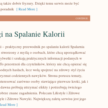
ą także dobór fryzury. Dzięki temu serwis może być
 poradnik
[ Read More ]
CONTINUE
i na Spalanie Kalorii
ii – praktyczny przewodnik po spalaniu kalorii Spalarnia
tal stworzony z myślą o osobach, które chcą uporządkować
sylwetki i szukają praktycznych informacji podanych w
To przestrzeń dla czytelników, którzy nie chcą opierać się
odnych hasłach, lecz wolą spojrzeć na zdrowy styl życia
 pryzmat codziennych nawyków. Strona porusza tematy,
nteresować zarówno osoby stawiające pierwsze kroki, jak i
d dawna próbują utrzymać efekty i potrzebują świeżego
dobrze znane zagadnienia. Polecam Lifestyle i Zdrowe
yle i Zdrowe Nawyki. Największą zaletą serwisu jest jego
ead More ]