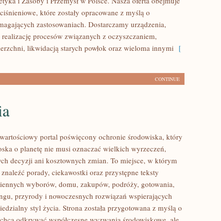
tyka i Zasoby i Przemysł w Polsce. Nasza oferta obejmuje
iśnieniowe, które zostały opracowane z myślą o
magających zastosowaniach. Dostarczamy urządzenia,
 realizację procesów związanych z oczyszczaniem,
erzchni, likwidacją starych powłok oraz wieloma innymi
[
CONTINUE
ia
wartościowy portal poświęcony ochronie środowiska, który
roska o planetę nie musi oznaczać wielkich wyrzeczeń,
h decyzji ani kosztownych zmian. To miejsce, w którym
 znaleźć porady, ciekawostki oraz przystępne teksty
ziennych wyborów, domu, zakupów, podróży, gotowania,
lingu, przyrody i nowoczesnych rozwiązań wspierających
edzialny styl życia. Strona została przygotowana z myślą o
 chcą odkrywać współczesne wyzwania środowiskowe, ale