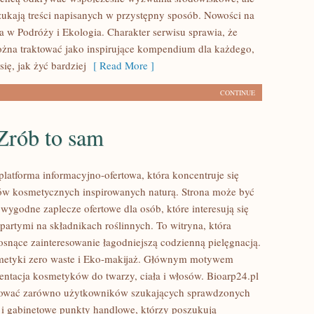
zukają treści napisanych w przystępny sposób. Nowości na
a w Podróży i Ekologia. Charakter serwisu sprawia, że
na traktować jako inspirujące kompendium dla każdego,
się, jak żyć bardziej
[ Read More ]
CONTINUE
Zrób to sam
platforma informacyjno-ofertowa, która koncentruje się
w kosmetycznych inspirowanych naturą. Strona może być
wygodne zaplecze ofertowe dla osób, które interesują się
artymi na składnikach roślinnych. To witryna, która
rosnące zainteresowanie łagodniejszą codzienną pielęgnacją.
etyki zero waste i Eko-makijaż. Głównym motywem
zentacja kosmetyków do twarzy, ciała i włosów. Bioarp24.pl
sować zarówno użytkowników szukających sprawdzonych
 i gabinetowe punkty handlowe, którzy poszukują