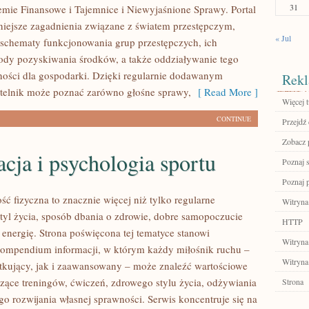
31
mie Finansowe i Tajemnice i Niewyjaśnione Sprawy. Portal
niejsze zagadnienia związane z światem przestępczym,
« Jul
 schematy funkcjonowania grup przestępczych, ich
tody pozyskiwania środków, a także oddziaływanie tego
lności dla gospodarki. Dzięki regularnie dodawanym
Rekl
telnik może poznać zarówno głośne sprawy,
[ Read More ]
Więcej t
CONTINUE
Przejdź
Zobacz 
ja i psychologia sportu
Poznaj 
Poznaj 
ść fizyczna to znacznie więcej niż tylko regularne
Witryna
styl życia, sposób dbania o zdrowie, dobre samopoczucie
HTTP
 energię. Strona poświęcona tej tematyce stanowi
Witryna
ompendium informacji, w którym każdy miłośnik ruchu –
Witryna
kujący, jak i zaawansowany – może znaleźć wartościowe
czące treningów, ćwiczeń, zdrowego stylu życia, odżywiania
Strona
o rozwijania własnej sprawności. Serwis koncentruje się na