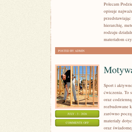
Polecam Podzie
NARKOTYKOWE
opisuje najważ
przedstawiając
hierarchię, me
rodzaju działa
materiałom czy
POSTED BY ADMIN
Motywac
Sport i aktywno
ćwiczenia. To 
oraz codzienną
rozbudowane k
zarówno począt
JULY - 3 - 2026
materiały doty
ON
COMMENTS OFF
oraz świadomeg
MOTYWACJA