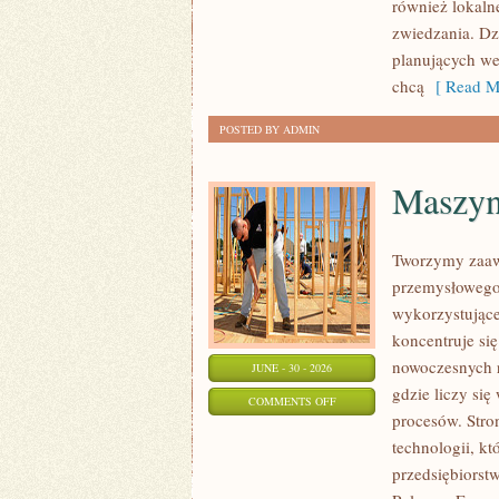
również lokaln
zwiedzania. Dz
planujących we
chcą
[ Read M
POSTED BY ADMIN
Maszyny
Tworzymy zaaw
przemysłowego,
wykorzystujące
koncentruje si
nowoczesnych r
JUNE - 30 - 2026
gdzie liczy s
ON
COMMENTS OFF
procesów. Stro
MASZYNY
technologii, k
I
przedsiębiorst
INFRASTRUKTURA