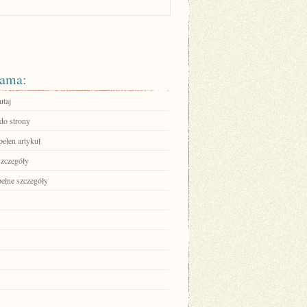
ama:
utaj
 do strony
pełen artykuł
szczegóły
pełne szczegóły