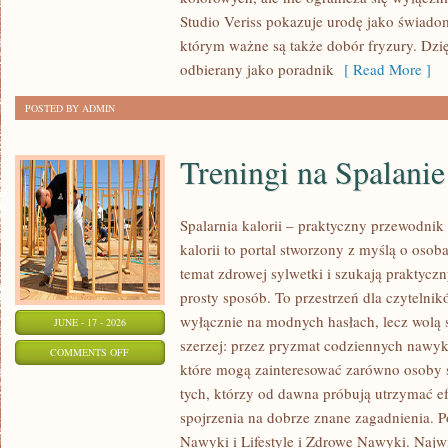
POCZĄTKUJĄCEJ
Studio Veriss pokazuje urodę jako świado
STYLISTKI
którym ważne są także dobór fryzury. Dzi
odbierany jako poradnik
[ Read More ]
POSTED BY ADMIN
Treningi na Spalanie
Spalarnia kalorii – praktyczny przewodnik 
kalorii to portal stworzony z myślą o oso
temat zdrowej sylwetki i szukają praktycz
prosty sposób. To przestrzeń dla czytelnik
wyłącznie na modnych hasłach, lecz wolą s
JUNE - 17 - 2026
szerzej: przez pryzmat codziennych nawyk
ON
COMMENTS OFF
które mogą zainteresować zarówno osoby st
TRENINGI
tych, którzy od dawna próbują utrzymać ef
NA
spojrzenia na dobrze znane zagadnienia. P
SPALANIE
Nawyki i Lifestyle i Zdrowe Nawyki. Najwię