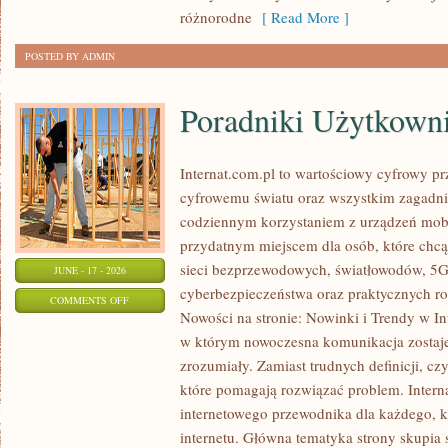
KALORII
różnorodne
[ Read More ]
POSTED BY ADMIN
Poradniki Użytkown
Internat.com.pl to wartościowy cyfrowy 
cyfrowemu światu oraz wszystkim zagadnie
codziennym korzystaniem z urządzeń mobi
przydatnym miejscem dla osób, które chcą 
sieci bezprzewodowych, światłowodów, 5G
JUNE - 17 - 2026
cyberbezpieczeństwa oraz praktycznych r
ON
COMMENTS OFF
Nowości na stronie: Nowinki i Trendy w Int
PORADNIKI
w którym nowoczesna komunikacja zostaj
UŻYTKOWNIKA
zrozumiały. Zamiast trudnych definicji, cz
które pomagają rozwiązać problem. Intern
internetowego przewodnika dla każdego, k
internetu. Główna tematyka strony skupia 