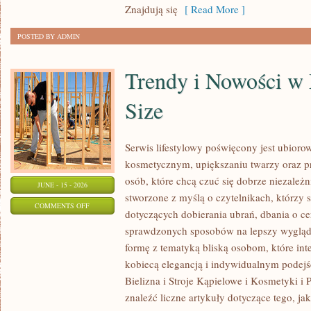
Znajdują się
[ Read More ]
POSTED BY ADMIN
Trendy i Nowości w
Size
Serwis lifestylowy poświęcony jest ubioro
kosmetycznym, upiększaniu twarzy oraz
osób, które chcą czuć się dobrze niezależn
JUNE - 15 - 2026
stworzone z myślą o czytelnikach, którzy 
ON
COMMENTS OFF
dotyczących dobierania ubrań, dbania o cer
TRENDY
sprawdzonych sposobów na lepszy wygląd.
I
formę z tematyką bliską osobom, które inte
NOWOŚCI
kobiecą elegancją i indywidualnym podej
W
Bielizna i Stroje Kąpielowe i Kosmetyki i 
MODZIE
znaleźć liczne artykuły dotyczące tego, ja
PLUS