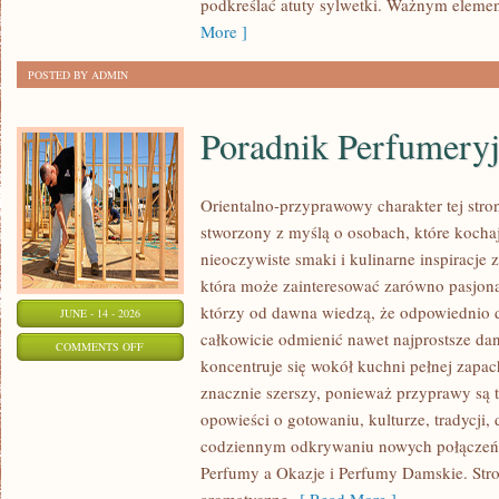
podkreślać atuty sylwetki. Ważnym eleme
SIZE
More ]
POSTED BY ADMIN
Poradnik Perfumery
Orientalno-przyprawowy charakter tej stron
stworzony z myślą o osobach, które kocha
nieoczywiste smaki i kulinarne inspiracje z
która może zainteresować zarówno pasjonat
którzy od dawna wiedzą, że odpowiednio 
JUNE - 14 - 2026
całkowicie odmienić nawet najprostsze da
ON
COMMENTS OFF
koncentruje się wokół kuchni pełnej zapach
PORADNIK
znacznie szerszy, ponieważ przyprawy są 
PERFUMERYJNY
opowieści o gotowaniu, kulturze, tradycj
codziennym odkrywaniu nowych połącze
Perfumy a Okazje i Perfumy Damskie. Str