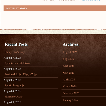
POSTED BY ADMIN
Recent Posts
Archives
Stawy i kończyny
August 2026
August 7, 2026
July 2026
Pytania od czytelników
June 2026
August 6, 2026
May 2026
Postprodukcja i Edycja Zdjęć
April 2026
August 5, 2026
Sport i Integracja
March 2026
August 4, 2026
February 2026
Himalaje (Azja)
January 2026
August 3, 2026