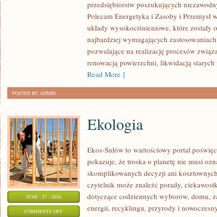
przedsiębiorstw poszukujących niezawodn
INFRASTRUKTURA
Polecam Energetyka i Zasoby i Przemysł w
układy wysokociśnieniowe, które zostały 
najbardziej wymagających zastosowaniach
pozwalające na realizację procesów związ
renowacją powierzchni, likwidacją staryc
Read More ]
POSTED BY ADMIN
Ekologia
Ekos-Sułów to wartościowy portal poświęc
pokazuje, że troska o planetę nie musi oz
skomplikowanych decyzji ani kosztownych
czytelnik może znaleźć porady, ciekawostk
dotyczące codziennych wyborów, domu, z
JUNE - 27 - 2026
energii, recyklingu, przyrody i nowoczes
ON
COMMENTS OFF