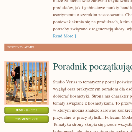
może zainteresować zarówno użytkownik
–
produktów, jak i gabinetowe punkty handl
ZRÓB
asortymentu o szerokim zastosowaniu. Char
TO
ponieważ skupia się na produktach, które
SAM
potrzeby związane z regeneracją skóry, wł
Read More ]
POSTED BY ADMIN
Poradnik początkujące
Studio Veriss to tematyczny portal pośw
wygląd oraz praktycznym poradom dla osó
dobierać kosmetyki. Strona ma charakter p
tematy związane z kosmetykami. To prze
w którym można znaleźć zarówno konkretn
JUNE - 18 - 2026
przydatne w pracy stylistki. Polecam Moda
ON
COMMENTS OFF
Tematyka strony skupia się przede wszys
PORADNIK
kolorowych, ale nie ogranicza się wyłącz