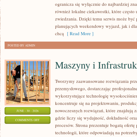
ogranicza się wyłącznie do najbardziej zna
również lokalne ciekawostki, które częst
zwiedzania. Dzięki temu serwis może być 
planujących weekendowy wyjazd, jak i dl
chcą
[ Read More ]
POSTED BY ADMIN
Maszyny i Infrastruk
Tworzymy zaawansowane rozwiązania prze
przemysłowego, dostarczając profesjonaln
wykorzystujące technologię wysokociśnien
koncentruje się na projektowaniu, produkc
nowoczesnych rozwiązań, które znajdują z
JUNE - 30 - 2026
gdzie liczy się wydajność, dokładność 
ON
COMMENTS OFF
procesów. Strona prezentuje bogatą ofertę
MASZYNY
technologii, które odpowiadają na potrze
I