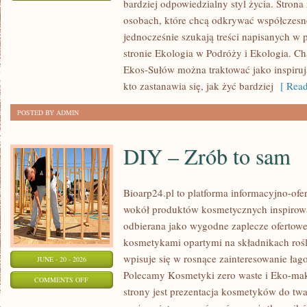
bardziej odpowiedzialny styl życia. Strona
EKOLOGIA
osobach, które chcą odkrywać współczesn
jednocześnie szukają treści napisanych w
stronie Ekologia w Podróży i Ekologia. Ch
Ekos-Sułów można traktować jako inspiru
kto zastanawia się, jak żyć bardziej
[ Read
POSTED BY ADMIN
DIY – Zrób to sam
Bioarp24.pl to platforma informacyjno-ofer
wokół produktów kosmetycznych inspirowa
odbierana jako wygodne zaplecze ofertowe d
kosmetykami opartymi na składnikach rośl
wpisuje się w rosnące zainteresowanie łag
JUNE - 20 - 2026
Polecamy Kosmetyki zero waste i Eko-m
ON
COMMENTS OFF
strony jest prezentacja kosmetyków do twar
DIY