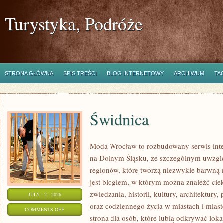
Turystyka, Podróże
STRONA GŁÓWNA
SPIS TREŚCI
BLOG INTERNETOWY
ARCHIWUM
TA
Świdnica
Moda Wrocław to rozbudowany serwis inte
na Dolnym Śląsku, ze szczególnym uwzgl
regionów, które tworzą niezwykle barwną m
jest blogiem, w którym można znaleźć cie
zwiedzania, historii, kultury, architektury,
JULY - 2 - 2026
oraz codziennego życia w miastach i mias
ON
COMMENTS OFF
strona dla osób, które lubią odkrywać lok
ŚWIDNICA