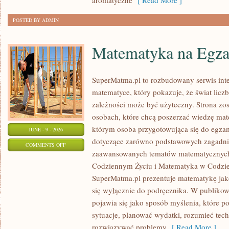
aromatyczne
[ Read More ]
POSTED BY ADMIN
Matematyka na Egza
SuperMatma.pl to rozbudowany serwis in
matematyce, który pokazuje, że świat licz
zależności może być użyteczny. Strona zos
osobach, które chcą poszerzać wiedzę mat
którym osoba przygotowująca się do egza
JUNE - 9 - 2026
dotyczące zarówno podstawowych zagadnień
ON
COMMENTS OFF
zaawansowanych tematów matematycznych
MATEMATYKA
Codziennym Życiu i Matematyka w Codzie
NA
SuperMatma.pl prezentuje matematykę jako
EGZAMINIE
się wyłącznie do podręcznika. W publiko
pojawia się jako sposób myślenia, które 
sytuacje, planować wydatki, rozumieć tech
rozwiązywać problemy
[ Read More ]