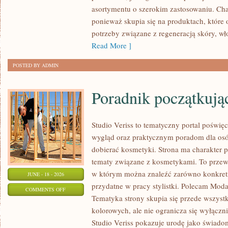
ZRÓB
asortymentu o szerokim zastosowaniu. Char
TO
ponieważ skupia się na produktach, które
SAM
potrzeby związane z regeneracją skóry, wł
Read More ]
POSTED BY ADMIN
Poradnik początkujące
Studio Veriss to tematyczny portal pośw
wygląd oraz praktycznym poradom dla osó
dobierać kosmetyki. Strona ma charakter p
tematy związane z kosmetykami. To prze
w którym można znaleźć zarówno konkretn
JUNE - 18 - 2026
przydatne w pracy stylistki. Polecam Moda
ON
COMMENTS OFF
Tematyka strony skupia się przede wszys
PORADNIK
kolorowych, ale nie ogranicza się wyłącz
POCZĄTKUJĄCEJ
Studio Veriss pokazuje urodę jako świado
STYLISTKI