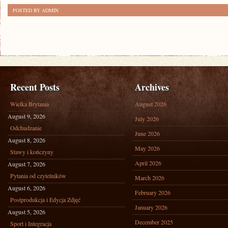
POSTED BY ADMIN
Recent Posts
Archives
Wielka Brytania
August 2026
August 9, 2026
July 2026
Odchudzanie
June 2026
August 8, 2026
May 2026
Stawy i kończyny
April 2026
August 7, 2026
Pytania od czytelników
March 2026
August 6, 2026
February 2026
Postprodukcja i Edycja Zdjęć
January 2026
August 5, 2026
December 2025
Sport i Integracja