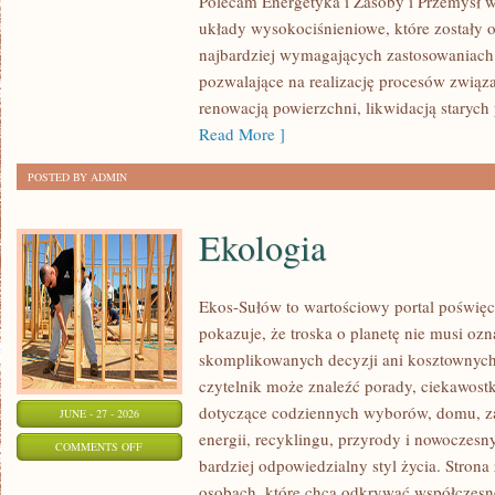
Polecam Energetyka i Zasoby i Przemysł w
układy wysokociśnieniowe, które zostały 
najbardziej wymagających zastosowaniach
pozwalające na realizację procesów związ
renowacją powierzchni, likwidacją staryc
Read More ]
POSTED BY ADMIN
Ekologia
Ekos-Sułów to wartościowy portal poświęc
pokazuje, że troska o planetę nie musi oz
skomplikowanych decyzji ani kosztownych
czytelnik może znaleźć porady, ciekawostk
dotyczące codziennych wyborów, domu, z
JUNE - 27 - 2026
energii, recyklingu, przyrody i nowoczes
ON
COMMENTS OFF
bardziej odpowiedzialny styl życia. Strona
EKOLOGIA
osobach, które chcą odkrywać współczesn