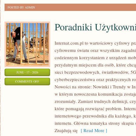
POSTED BY ADMIN
Poradniki Użytkown
Internat.com.pl to wartościowy cyfrowy 
cyfrowemu światu oraz wszystkim zagadnie
codziennym korzystaniem z urządzeń mobi
przydatnym miejscem dla osób, które chcą 
sieci bezprzewodowych, światłowodów, 5G
JUNE - 17 - 2026
cyberbezpieczeństwa oraz praktycznych r
ON
COMMENTS OFF
Nowości na stronie: Nowinki i Trendy w Int
PORADNIKI
w którym nowoczesna komunikacja zostaj
UŻYTKOWNIKA
zrozumiały. Zamiast trudnych definicji, cz
które pomagają rozwiązać problem. Intern
internetowego przewodnika dla każdego, k
internetu. Główna tematyka strony skupia 
Znajdują się
[ Read More ]