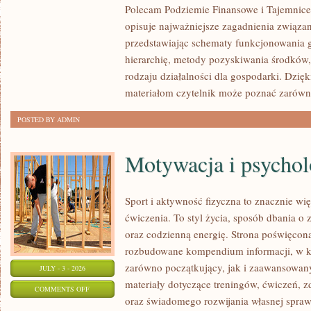
Polecam Podziemie Finansowe i Tajemnice 
NARKOTYKOWE
opisuje najważniejsze zagadnienia związa
przedstawiając schematy funkcjonowania g
hierarchię, metody pozyskiwania środków,
rodzaju działalności dla gospodarki. Dzi
materiałom czytelnik może poznać zarówn
POSTED BY ADMIN
Motywacja i psychol
Sport i aktywność fizyczna to znacznie wię
ćwiczenia. To styl życia, sposób dbania o
oraz codzienną energię. Strona poświęcona
rozbudowane kompendium informacji, w k
zarówno początkujący, jak i zaawansowan
JULY - 3 - 2026
materiały dotyczące treningów, ćwiczeń, z
ON
COMMENTS OFF
oraz świadomego rozwijania własnej sprawn
MOTYWACJA