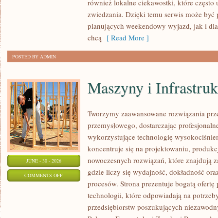
również lokalne ciekawostki, które częst
zwiedzania. Dzięki temu serwis może być 
planujących weekendowy wyjazd, jak i dl
chcą
[ Read More ]
POSTED BY ADMIN
Maszyny i Infrastruk
Tworzymy zaawansowane rozwiązania prze
przemysłowego, dostarczając profesjonaln
wykorzystujące technologię wysokociśnien
koncentruje się na projektowaniu, produkc
nowoczesnych rozwiązań, które znajdują z
JUNE - 30 - 2026
gdzie liczy się wydajność, dokładność 
ON
COMMENTS OFF
procesów. Strona prezentuje bogatą ofertę
MASZYNY
technologii, które odpowiadają na potrze
I
przedsiębiorstw poszukujących niezawodn
INFRASTRUKTURA