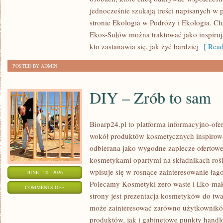
jednocześnie szukają treści napisanych w
stronie Ekologia w Podróży i Ekologia. Ch
Ekos-Sułów można traktować jako inspiru
kto zastanawia się, jak żyć bardziej
[ Read
POSTED BY ADMIN
DIY – Zrób to sam
Bioarp24.pl to platforma informacyjno-ofer
wokół produktów kosmetycznych inspirowa
odbierana jako wygodne zaplecze ofertowe d
kosmetykami opartymi na składnikach rośl
wpisuje się w rosnące zainteresowanie łag
JUNE - 20 - 2026
Polecamy Kosmetyki zero waste i Eko-m
ON
COMMENTS OFF
strony jest prezentacja kosmetyków do twar
DIY
może zainteresować zarówno użytkownik
–
produktów, jak i gabinetowe punkty handl