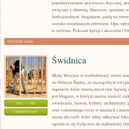
popularyzowaniu aktywności fizycznej, pr
I
związane z siłownią, fitnessem, sportami r
PSYCHOLOGIA
funkcjonalnym, bieganiem, jazdą na rowerz
SPORTU
szeroko rozumianym zdrowiem. Opis opier
w serwisie. Polecam Sprzęt i akcesoria i Fi
POSTED BY ADMIN
Świdnica
Moda Wrocław to rozbudowany serwis inte
na Dolnym Śląsku, ze szczególnym uwzgl
regionów, które tworzą niezwykle barwną m
jest blogiem, w którym można znaleźć cie
zwiedzania, historii, kultury, architektury,
JULY - 2 - 2026
oraz codziennego życia w miastach i mias
ON
COMMENTS OFF
strona dla osób, które lubią odkrywać lok
ŚWIDNICA
ogranicza się wyłącznie do najbardziej zna