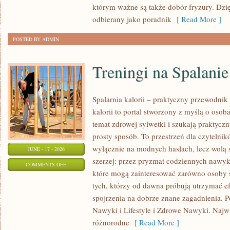
którym ważne są także dobór fryzury. Dzi
odbierany jako poradnik
[ Read More ]
POSTED BY ADMIN
Treningi na Spalanie
Spalarnia kalorii – praktyczny przewodnik 
kalorii to portal stworzony z myślą o oso
temat zdrowej sylwetki i szukają praktycz
prosty sposób. To przestrzeń dla czytelnik
wyłącznie na modnych hasłach, lecz wolą s
JUNE - 17 - 2026
szerzej: przez pryzmat codziennych nawyk
ON
COMMENTS OFF
które mogą zainteresować zarówno osoby st
TRENINGI
tych, którzy od dawna próbują utrzymać ef
NA
spojrzenia na dobrze znane zagadnienia. P
SPALANIE
Nawyki i Lifestyle i Zdrowe Nawyki. Najwię
KALORII
różnorodne
[ Read More ]