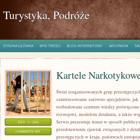
Turystyka, Podróże
STRONA GŁÓWNA
SPIS TREŚCI
BLOG INTERNETOWY
ARCHIWUM
TA
Kartele Narkotykow
Świat zorganizowanych grup przestępczych
zainteresowanie zarówno specjalistów, jak 
rozbudowane centrum wiedzy poświęcone 
rozwojowi, modelom działania, a także w
Serwis prezentuje temat w sposób publicys
JULY - 4 - 2026
przedstawieniu zjawisk związanych z dzia
ON
COMMENTS OFF
przestępczych w kraju, państwach europejs
KARTELE