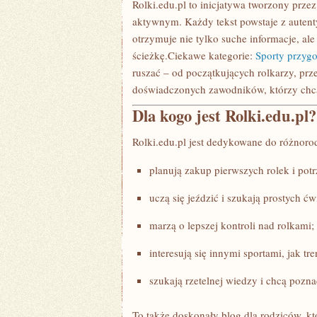
Rolki.edu.pl to inicjatywa tworzony przez 
aktywnym. Każdy tekst powstaje z autenty
otrzymuje nie tylko suche informacje, al
ścieżkę.Ciekawe kategorie:
Sporty przyg
ruszać – od początkujących rolkarzy, prze
doświadczonych zawodników, którzy chc
Dla kogo jest Rolki.edu.pl?
Rolki.edu.pl jest dedykowane do różnorod
planują zakup pierwszych rolek i po
uczą się jeździć i szukają prostych ćwi
marzą o lepszej kontroli nad rolkami;
interesują się innymi sportami, jak tr
szukają rzetelnej wiedzy i chcą pozn
To także doskonały blog dla rodziców, k