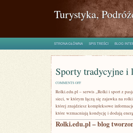
Turystyka, Podróż
STRONA GŁÓWNA
SPIS TREŚCI
BLOG INT
Sporty tradycyjne i 
ON
COMMENTS OFF
SPORTY
Rolki.edu.pl – serwis „Rolki i sport z pas
TRADYCYJNE
I
sieci, w którym łączą się zajawka na rolki
LUDOWE
I
której znajdziesz kompleksowe informacje
ROLKI
które wzmacniają kondycję i dodają energ
Rolki.edu.pl – blog tworzo