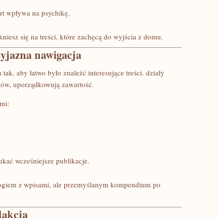
ort wpływa na psychikę.
tkniesz się na treści, które zachęcą do wyjścia z domu.
zyjazna nawigacja
tak, aby łatwo było znaleźć interesujące treści. działy
ików, uporządkowują zawartość.
mi:
kać wcześniejsze publikacje.
 blogiem z wpisami, ale przemyślanym kompendium po
dakcją