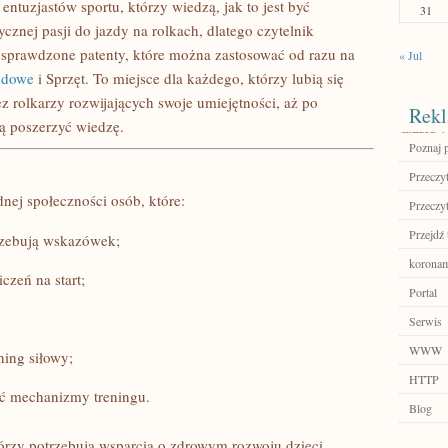
entuzjastów sportu, którzy wiedzą, jak to jest być
31
cznej pasji do jazdy na rolkach, dlatego czytelnik
e sprawdzone patenty, które można zastosować od razu na
« Jul
odowe
i Sprzęt. To miejsce dla każdego, którzy lubią się
z rolkarzy rozwijających swoje umiejętności, aż po
Rekl
ą poszerzyć wiedzę.
Poznaj 
Przeczyt
nej społeczności osób, które:
Przeczyt
Przejdź 
trzebują wskazówek;
koronam
czeń na start;
Portal
Serwis
WWW
ening siłowy;
HTTP
ać mechanizmy treningu.
Blog
tórzy potrzebują wsparcia o zdrowym rozwoju dzieci