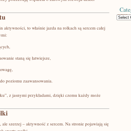
Cate
tu
Categories
n aktywności, to właśnie jazda na rolkach są sercem całej
ymi:
ących,
owanie staną się łatwiejsze,
nowagę,
 do poziomu zaawansowania.
dzku”, z jasnymi przykładami, dzięki czemu każdy może
lki
e, ale szerzej – aktywność z sercem. Na stronie pojawiają się
ak sporty walki.