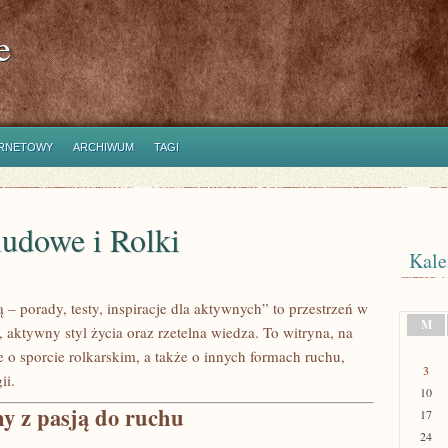
e
ERNETOWY
ARCHIWUM
TAGI
ludowe i Rolki
Kale
ją – porady, testy, inspiracje dla aktywnych” to przestrzeń w
M
, aktywny styl życia oraz rzetelna wiedza. To witryna, na
 o sporcie rolkarskim, a także o innych formach ruchu,
3
ii.
10
ny z pasją do ruchu
17
24