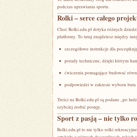
podczas uprawiania sportu.
Rolki – serce całego projek
Choć Rolki.edu.pl dotyka różnych dziedzi
platformy. To tutaj znajdziesz między inn
szczegółowe instrukcje dla początkuj
porady techniczne, dzięki którym ham
ćwiczenia pomagające budować rów
podpowiedzi w zakresie wyboru buta
Treści na Rolki.edu.pl są podane „po lu
szybciej zrobić postęp.
Sport z pasją – nie tylko ro
Rolki.edu.pl to nie tylko rolki rekreacyjn
artykuły o różnych dyscyplinach, takich j