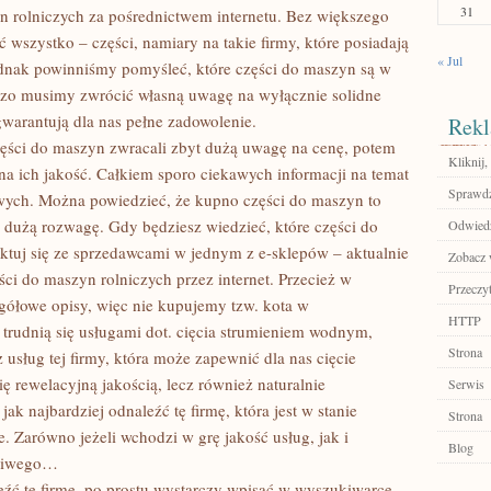
31
yn rolniczych za pośrednictwem internetu. Bez większego
 wszystko – części, namiary na takie firmy, które posiadają
« Jul
jednak powinniśmy pomyśleć, które części do maszyn są w
czo musimy zwrócić własną uwagę na wyłącznie solidne
warantują dla nas pełne zadowolenie.
Rekl
ęści do maszyn zwracali zbyt dużą uwagę na cenę, potem
Kliknij,
na ich jakość. Całkiem sporo ciekawych informacji na temat
Sprawdź
owych. Można powiedzieć, że kupno części do maszyn to
 dużą rozwagę. Gdy będziesz wiedzieć, które części do
Odwiedź
tuj się ze sprzedawcami w jednym z e-sklepów – aktualnie
Zobacz w
i do maszyn rolniczych przez internet. Przecież w
Przeczyt
egółowe opisy, więc nie kupujemy tzw. kota w
HTTP
e trudnią się usługami dot. cięcia strumieniem wodnym,
Strona
usług tej firmy, która może zapewnić dla nas cięcie
ę rewelacyjną jakością, lecz również naturalnie
Serwis
k najbardziej odnaleźć tę firmę, która jest w stanie
Strona
 Zarówno jeżeli wchodzi w grę jakość usług, jak i
Blog
żliwego…
eźć tę firmę, po prostu wystarczy wpisać w wyszukiwarce