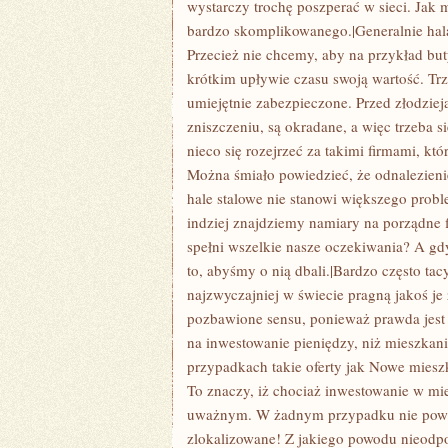
wystarczy trochę poszperać w sieci. Jak 
bardzo skomplikowanego.|Generalnie hal
Przecież nie chcemy, aby na przykład buty
krótkim upływie czasu swoją wartość. Trz
umiejętnie zabezpieczone. Przed złodziej
zniszczeniu, są okradane, a więc trzeba si
nieco się rozejrzeć za takimi firmami, k
Można śmiało powiedzieć, że odnalezienie
hale stalowe nie stanowi większego probl
indziej znajdziemy namiary na porządne f
spełni wszelkie nasze oczekiwania? A gdy
to, abyśmy o nią dbali.|Bardzo często tac
najzwyczajniej w świecie pragną jakoś je 
pozbawione sensu, ponieważ prawda jest 
na inwestowanie pieniędzy, niż mieszkani
przypadkach takie oferty jak Nowe mies
To znaczy, iż chociaż inwestowanie w mies
uważnym. W żadnym przypadku nie powin
zlokalizowane! Z jakiego powodu nieodpo