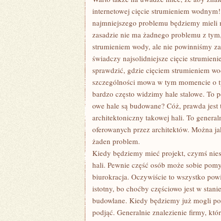
internetowej cięcie strumieniem wodnym!
najmniejszego problemu będziemy mieli
zasadzie nie ma żadnego problemu z tym, 
strumieniem wody, ale nie powinniśmy z
świadczy najsolidniejsze cięcie strumie
sprawdzić, gdzie cięciem strumieniem wo
szczególności mowa w tym momencie o ty
bardzo często widzimy hale stalowe. To p
owe hale są budowane? Cóż, prawda jest 
architektoniczny takowej hali. To genera
oferowanych przez architektów. Można jak
żaden problem.
Kiedy będziemy mieć projekt, czymś nies
hali. Pewnie część osób może sobie pomy
biurokracja. Oczywiście to wszystko powi
istotny, bo choćby częściowo jest w stan
budowlane. Kiedy będziemy już mogli post
podjąć. Generalnie znalezienie firmy, któ