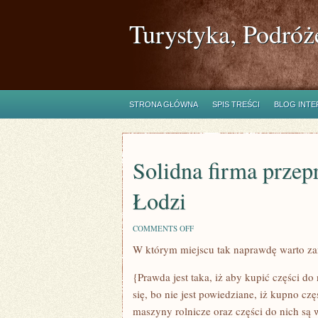
Turystyka, Podróż
STRONA GŁÓWNA
SPIS TREŚCI
BLOG INT
Solidna firma prze
Łodzi
ON
COMMENTS OFF
SOLIDNA
W którym miejscu tak naprawdę warto z
FIRMA
PRZEPROWADZKOWA
NA
{Prawda jest taka, iż aby kupić części do
OBSZARZE
ŁODZI
się, bo nie jest powiedziane, iż kupno cz
maszyny rolnicze oraz części do nich są