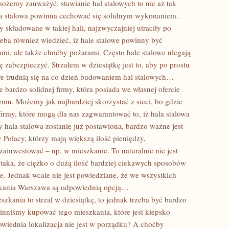
możemy zauważyć, stawianie hal stalowych to nic aż tak
a stalowa powinna cechować się solidnym wykonaniem.
 składowane w takiej hali, najzwyczajniej utraciły po
eba również wiedzieć, iż hale stalowe powinny być
ami, ale także choćby pożarami. Często hale stalowe ulegają
ę zabezpieczyć. Strzałem w dziesiątkę jest to, aby po prostu
tóre trudnią się na co dzień budowaniem hal stalowych…
 bardzo solidnej firmy, która posiada we własnej ofercie
emu. Możemy jak najbardziej skorzystać z sieci, bo gdzie
irmy, które mogą dla nas zagwarantować to, iż hala stalowa
 hala stalowa zostanie już postawiona, bardzo ważne jest
y Polacy, którzy mają większą ilość pieniędzy,
zainwestować – np. w mieszkanie. To naturalnie nie jest
taka, że ciężko o dużą ilość bardziej ciekawych sposobów
e. Jednak wcale nie jest powiedziane, że we wszystkich
zkania Warszawa są odpowiednią opcją…
zkania to strzał w dziesiątkę, to jednak trzeba być bardzo
niśmy kupować tego mieszkania, które jest kiepsko
wiednia lokalizacja nie jest w porządku? A choćby