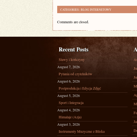
CATEGORIES:
BLOG INTERNETOWY
Comments are closed.
Recent Posts
A
Stawy i kończyny
A
August 7, 2026
Ju
Pytania od czytelników
Ju
August 6, 2026
M
Postprodukcja i Edycja Zdjęć
Ap
August 5, 2026
Sport i Integracja
M
August 4, 2026
Fe
Himalaje (Azja)
Ja
August 3, 2026
D
Instrumenty Muzyczne z Bliska