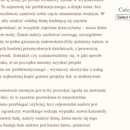
 To naprawdę nic problematycznego, a dzięki temu, bez
Cate
 możliwość zamówić sobie cięcie strumieniem wodnym. W
Categories
aby znaleźć solidną firmę trudniącą się cięciem
apominać, że wszędzie zapewne przeczytamy – nasza firma
niem wody. Zatem należy zachować rozwagę, szczegółowo
dy to pełna gwarancja zadowolenia.|Gdy jedziemy autem, w
ch bardziej przemysłowych dzielnicach, z pewnością
ewnik. Jednakże czy zastanawialiśmy się, w jaki sposób
taka, iż na początku musimy uzyskać projekt
lnie nic problematycznego – wystarczy skorzystać z usług
 najbardziej kupić gotowe projekty hal, to definitywnie
amowicie istotnym jest to by pozyskać zgodę na stawianie
śleć, że w zasadzie pozwolenia to niepotrzebna
nno przebiegać szybciej, lecz odpowiedni nadzór jest
ie ograniczyć wszelkiego rodzaju wypadki, nawet katastrofy
awić halę, należy znaleźć firmę, która może się tego
ra buduje hale stalowe jest bardzo łatwe, ponieważ