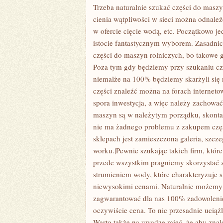
Trzeba naturalnie szukać części do masz
cienia wątpliwości w sieci można odnaleźć
w ofercie cięcie wodą, etc. Początkowo 
istocie fantastycznym wyborem. Zasadni
części do maszyn rolniczych, bo takowe g
Poza tym gdy będziemy przy szukaniu cz
niemalże na 100% będziemy skarżyli się 
części znaleźć można na forach internet
spora inwestycja, a więc należy zachować
maszyn są w należytym porządku, skontak
nie ma żadnego problemu z zakupem częśc
sklepach jest zamieszczona galeria, szcz
worku.|Pewnie szukając takich firm, któr
przede wszystkim pragniemy skorzystać z 
strumieniem wody, które charakteryzuje si
niewysokimi cenami. Naturalnie możemy ja
zagwarantować dla nas 100% zadowolenie.
oczywiście cena. To nic przesadnie ucią
Warto także na uwadze mieć, że aby znal