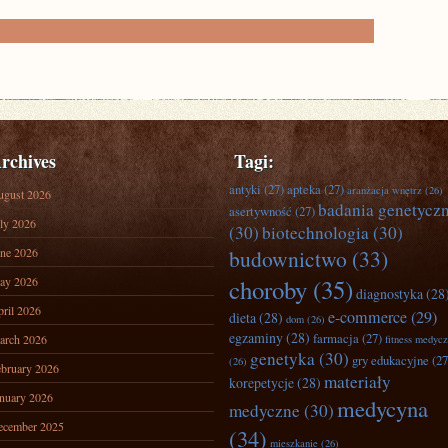
rchives
Tagi:
antyki
(27)
apteka
(27)
aranżacja wnętrz
(26)
ugust 2026
badania genetycz
asertywność
(27)
ly 2026
(30)
biotechnologia
(30)
ne 2026
budownictwo
(33)
ay 2026
choroby
(35)
diagnostyka
(28
ril 2026
e-commerce
(29)
dieta
(28)
dom
(26)
egzaminy
(28)
farmacja
(27)
arch 2026
fitness medyc
genetyka
(30)
gry edukacyjne
(27
(26)
bruary 2026
materiały
korepetycje
(28)
nuary 2026
medycyna
medyczne
(30)
ecember 2025
(34)
mieszkanie
(26)