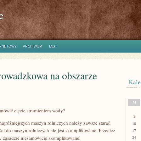
e
ERNETOWY
ARCHIWUM
TAGI
prowadzkowa na obszarze
Kale
M
amówić cięcie strumieniem wody?
3
 najróżniejszych maszyn rolniczych należy zawsze starać
10
ęści do maszyn rolniczych nie jest skomplikowane. Przecież
17
 w zasadzie niesamowicie skomplikowane.
24