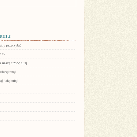
ama:
 aby przeczytać
 to
 naszą stronę tutaj
ięcej tutaj
aj dalej tutaj