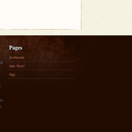
Pages
Archiwum
ne
Spis Treści
Tagi
)
zny
)