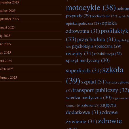
ovember 2025
motocykle
(38)
ochro
tober 2025
przyrody
(29)
odchudzanie
(27)
ogród
(2
ptember 2025
opieka
opieka społeczna
(28)
ugust 2025
profilaktyk
zdrowotna
(31)
ly 2025
(33)
przychodnia
(31)
psycholog
ne 2025
psychologia społeczna
(29)
(26)
recepty
(31)
ay 2025
rehabilitacja
(28)
sprzęt medyczny
(30)
ril 2025
szkoła
superfoods
(31)
arch 2025
(39)
bruary 2025
szpital
(31)
sztuka cyfrow
transport publiczny
(32
(27)
wiedza medyczna
(30)
wyposażenie
zajęcia
zabawa
(27)
wnętrz
(26)
dodatkowe
(31)
zdrowe
zdrowie
żywienie
(31)