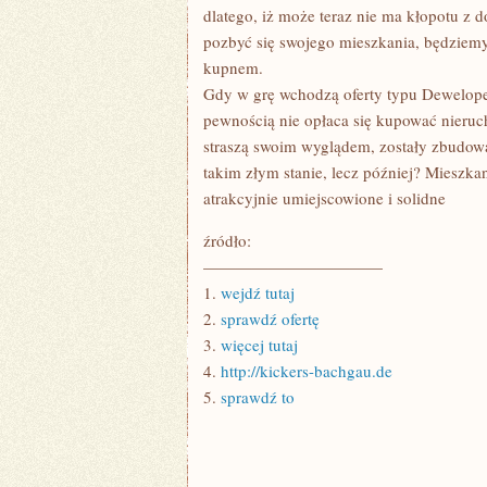
dlatego, iż może teraz nie ma kłopotu z 
pozbyć się swojego mieszkania, będziemy
kupnem.
Gdy w grę wchodzą oferty typu Deweloper
pewnością nie opłaca się kupować nieruc
straszą swoim wyglądem, zostały zbudow
takim złym stanie, lecz później? Mieszkan
atrakcyjnie umiejscowione i solidne
źródło:
———————————
1.
wejdź tutaj
2.
sprawdź ofertę
3.
więcej tutaj
4.
http://kickers-bachgau.de
5.
sprawdź to