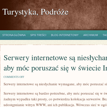
Turystyka, Podróże
STRONA GŁÓWNA
SPIS TREŚCI
BLOG INTERNETOWY
ARCHIWUM
TA
Serwery internetowe są niesłycha
aby móc poruszać się w świecie I
ON
COMMENTS OFF
SERWERY
Serwery internetowe są niesłychanie wymagane, aby móc poruszać si
INTERNETOWE
SĄ
NIESŁYCHANIE
Serwery internetowe są bardzo potrzebne, aby móc poruszać się w świe
NIEZBĘDNE,
ABY
żadnym wypadku taki prosty, co potwierdza kolokacja serwerów. Be
MÓC
udostępnianie witryn WWW, ani ich publikacja. Wówczas sieć w ogól
PORUSZAĆ