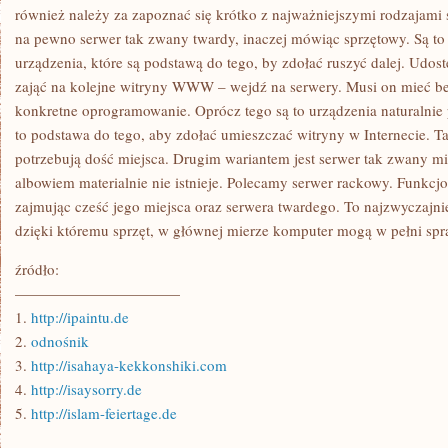
SIĘ
również należy za zapoznać się krótko z najważniejszymi rodzajami 
W
na pewno serwer tak zwany twardy, inaczej mówiąc sprzętowy. Są to
ŚWIECIE
INTERNETU
urządzenia, które są podstawą do tego, by zdołać ruszyć dalej. Udos
zająć na kolejne witryny WWW – wejdź na serwery. Musi on mieć 
konkretne oprogramowanie. Oprócz tego są to urządzenia naturalnie
to podstawa do tego, aby zdołać umieszczać witryny w Internecie. Ta
potrzebują dość miejsca. Drugim wariantem jest serwer tak zwany mi
albowiem materialnie nie istnieje. Polecamy serwer rackowy. Funkc
zajmując cześć jego miejsca oraz serwera twardego. To najzwyczajn
dzięki któremu sprzęt, w głównej mierze komputer mogą w pełni spr
źródło:
———————————
1.
http://ipaintu.de
2.
odnośnik
3.
http://isahaya-kekkonshiki.com
4.
http://isaysorry.de
5.
http://islam-feiertage.de