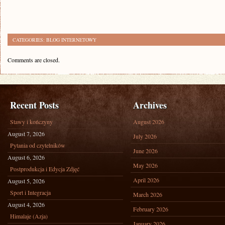
CATEGORIES:
BLOG INTERNETOWY
Comments are closed.
Recent Posts
Archives
Stawy i kończyny
August 2026
August 7, 2026
July 2026
Pytania od czytelników
June 2026
August 6, 2026
May 2026
Postprodukcja i Edycja Zdjęć
April 2026
August 5, 2026
Sport i Integracja
March 2026
August 4, 2026
February 2026
Himalaje (Azja)
January 2026