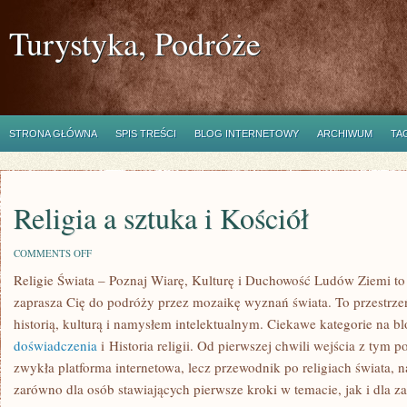
Turystyka, Podróże
STRONA GŁÓWNA
SPIS TREŚCI
BLOG INTERNETOWY
ARCHIWUM
TA
Religia a sztuka i Kościół
ON
COMMENTS OFF
RELIGIA
Religie Świata – Poznaj Wiarę, Kulturę i Duchowość Ludów Ziemi to
A
SZTUKA
zaprasza Cię do podróży przez mozaikę wyznań świata. To przestrzeń
I
KOŚCIÓŁ
historią, kulturą i namysłem intelektualnym. Ciekawe kategorie na b
doświadczenia
i Historia religii. Od pierwszej chwili wejścia z tym p
zwykła platforma internetowa, lecz przewodnik po religiach świata, 
zarówno dla osób stawiających pierwsze kroki w temacie, jak i dla