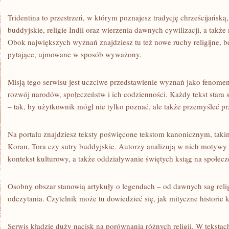
Tridentina to przestrzeń, w którym poznajesz tradycję chrześcijańską, 
buddyjskie, religie Indii oraz wierzenia dawnych cywilizacji, a także 
Obok największych wyznań znajdziesz tu też nowe ruchy religijne,
pytające, ujmowane w sposób wyważony.
Misją tego serwisu jest uczciwe przedstawienie wyznań jako fenome
rozwój narodów, społeczeństw i ich codzienności. Każdy tekst stara si
– tak, by użytkownik mógł nie tylko poznać, ale także przemyśleć p
Na portalu znajdziesz teksty poświęcone tekstom kanonicznym, taki
Koran, Tora czy sutry buddyjskie. Autorzy analizują w nich motywy 
kontekst kulturowy, a także oddziaływanie świętych ksiąg na społecz
Osobny obszar stanowią artykuły o legendach – od dawnych sag rel
odczytania. Czytelnik może tu dowiedzieć się, jak mityczne historie ks
Serwis kładzie duży nacisk na porównania różnych religii. W tekstach