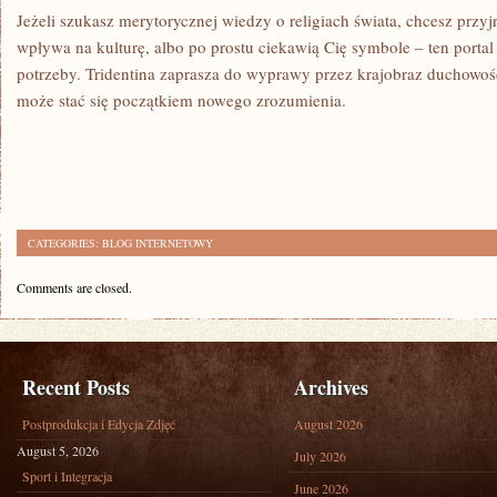
Jeżeli szukasz merytorycznej wiedzy o religiach świata, chcesz przyj
wpływa na kulturę, albo po prostu ciekawią Cię symbole – ten portal 
potrzeby. Tridentina zaprasza do wyprawy przez krajobraz duchowośc
może stać się początkiem nowego zrozumienia.
CATEGORIES:
BLOG INTERNETOWY
Comments are closed.
Recent Posts
Archives
Postprodukcja i Edycja Zdjęć
August 2026
August 5, 2026
July 2026
Sport i Integracja
June 2026