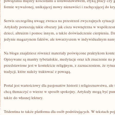
powiązania między kościołami a ustawodawstwem, etyką pracy czy g
formie wyważonej, unikającej mowy nienawiści i zachęcającej do kr
Serwis szczególną uwagę zwraca na przestrzeń zwyczajnych sytuacji 
Artykuły poruszają takie obszary jak cisza wewnętrzna w współczesn
dzieci, altruizm i pomoc innym, a także doświadczenie cierpienia. Dzi
jedynie magazynem faktów, ale towarzyszem w indywidualnym namy
Na blogu znajdziesz również materiały poświęcone praktykom konte
Opisywane są mantry tybetańskie, medytacje oraz ich znaczenie na 
przedstawione jest w kontekście religijnym, z zaznaczeniem, że rytu
tradycji, które należy traktować z powagą.
Portal jest wartościowy dla pasjonatów historii i religioznawstwa, a
chcą tłumaczyć o wierze w sposób spokojny. Artykuły mogą być pun
także do własnej lektury.
Tridentina to także platforma dla osób podróżujących. W tekstach poj