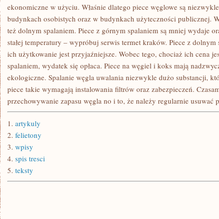
NA
ekonomiczne w użyciu. Właśnie dlatego piece węglowe są niezwykl
CO
budynkach osobistych oraz w budynkach użyteczności publicznej. W
DZIEŃ
też dolnym spalaniem. Piece z górnym spalaniem są mniej wydaje ora
stałej temperatury – wypróbuj serwis termet kraków. Piece z dolnym
ich użytkowanie jest przyjaźniejsze. Wobec tego, chociaż ich cena j
spalaniem, wydatek się opłaca. Piece na węgiel i koks mają nadzwyc
ekologiczne. Spalanie węgla uwalania niezwykle dużo substancji, kt
piece takie wymagają instalowania filtrów oraz zabezpieczeń. Czasa
przechowywanie zapasu węgla no i to, że należy regularnie usuwać p
1.
artykuly
2.
felietony
3.
wpisy
4.
spis tresci
5.
teksty