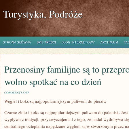
Turystyka, Podróże
STRONA GŁÓWNA
SPIS TREŚCI
BLOG INTERNETOWY
ARCHIWUM
TA
Przenosiny familijne są to przepr
wolno spotkać na co dzień
ON
COMMENTS OFF
PRZENOSINY
Węgiel i koks są najpopularniejszym paliwem do pieców
FAMILIJNE
SĄ
TO
Czarne złoto i koks są najpopularniejszym paliwem do palenisk. Jest 
PRZEPROWADZKI
JAKIE
wypływa z tradycji, przyzwyczajenia i z tego, że nadal wydobywa się
WOLNO
centralnego ocieplania napędzane węglem są w stworzonym przez na
SPOTKAĆ