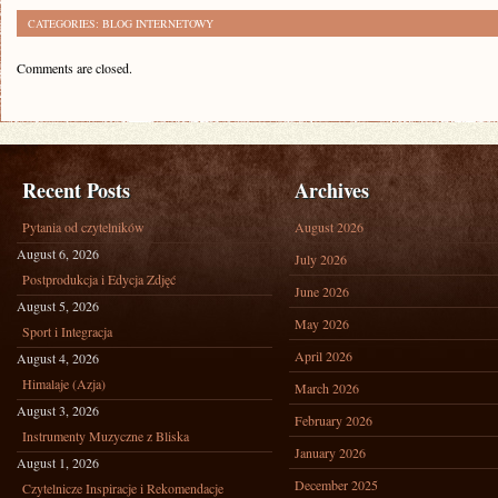
CATEGORIES:
BLOG INTERNETOWY
Comments are closed.
Recent Posts
Archives
Pytania od czytelników
August 2026
August 6, 2026
July 2026
Postprodukcja i Edycja Zdjęć
June 2026
August 5, 2026
May 2026
Sport i Integracja
April 2026
August 4, 2026
Himalaje (Azja)
March 2026
August 3, 2026
February 2026
Instrumenty Muzyczne z Bliska
January 2026
August 1, 2026
December 2025
Czytelnicze Inspiracje i Rekomendacje