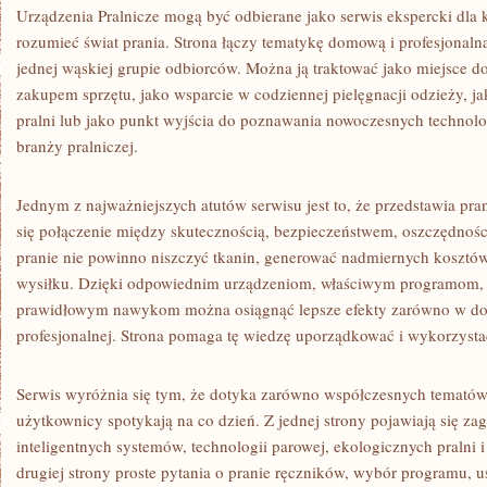
Urządzenia Pralnicze mogą być odbierane jako serwis ekspercki dla k
rozumieć świat prania. Strona łączy tematykę domową i profesjonaln
jednej wąskiej grupie odbiorców. Można ją traktować jako miejsce d
zakupem sprzętu, jako wsparcie w codziennej pielęgnacji odzieży, jako
pralni lub jako punkt wyjścia do poznawania nowoczesnych techno
branży pralniczej.
Jednym z najważniejszych atutów serwisu jest to, że przedstawia pran
się połączenie między skutecznością, bezpieczeństwem, oszczędności
pranie nie powinno niszczyć tkanin, generować nadmiernych koszt
wysiłku. Dzięki odpowiednim urządzeniom, właściwym programom,
prawidłowym nawykom można osiągnąć lepsze efekty zarówno w domu
profesjonalnej. Strona pomaga tę wiedzę uporządkować i wykorzysta
Serwis wyróżnia się tym, że dotyka zarówno współczesnych tematów,
użytkownicy spotykają na co dzień. Z jednej strony pojawiają się za
inteligentnych systemów, technologii parowej, ekologicznych pralni 
drugiej strony proste pytania o pranie ręczników, wybór programu, 