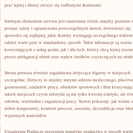
prać lepiej i dłużej cieszyć się zadbanymi tkaninami.
Istotnym elementem serwisu jest omawianie różnic między praniem
poznać zalety i ograniczenia poszczególnych metod, dowiedzieć się,
sprawdza się najlepiej, jakie tkaniny wymagają szczególnego traktow
odzież warto prać w standardowy sposób. Takie informacje są ważne
korzystających z usług pralni, jak i dla tych, którzy chcą lepiej zro
proces pielęgnacji ubrań oraz wpływ środków czyszczących na strukt
Strona porusza również zagadnienia dotyczące higieny w miejscach,
szczególne. Dotyczy to między innymi sektora medycznego, placówe
gastronomii, zakładów pracy, obiektów sportowych i firm korzystają
takich miejscach czyste tekstylia są nie tylko kwestią estetyki, ale
zdrowia, wizerunku i organizacji pracy. Serwis pokazuje, jak ważne
dobór temperatury, kontrola procesu, suszenie, dezynfekcja oraz w
wypranych materiałów.
Urządzenia Pralnicze prezentują tematykę pralnictwa w sposób wiel