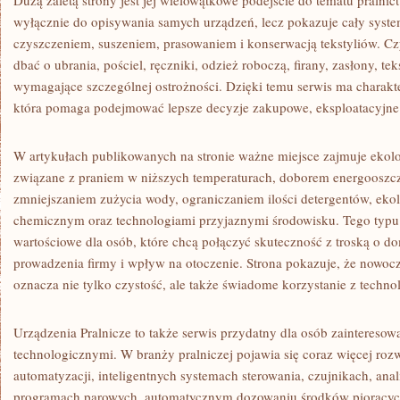
Dużą zaletą strony jest jej wielowątkowe podejście do tematu pralnic
wyłącznie do opisywania samych urządzeń, lecz pokazuje cały syst
czyszczeniem, suszeniem, prasowaniem i konserwacją tekstyliów. Czy
dbać o ubrania, pościel, ręczniki, odzież roboczą, firany, zasłony, te
wymagające szczególnej ostrożności. Dzięki temu serwis ma charakte
która pomaga podejmować lepsze decyzje zakupowe, eksploatacyjne 
W artykułach publikowanych na stronie ważne miejsce zajmuje ekolo
związane z praniem w niższych temperaturach, doborem energooszc
zmniejszaniem zużycia wody, ograniczaniem ilości detergentów, ek
chemicznym oraz technologiami przyjaznymi środowisku. Tego typu t
wartościowe dla osób, które chcą połączyć skuteczność z troską o d
prowadzenia firmy i wpływ na otoczenie. Strona pokazuje, że nowocz
oznacza nie tylko czystość, ale także świadome korzystanie z technol
Urządzenia Pralnicze to także serwis przydatny dla osób zainteres
technologicznymi. W branży pralniczej pojawia się coraz więcej roz
automatyzacji, inteligentnych systemach sterowania, czujnikach, ana
programach parowych, automatycznym dozowaniu środków piorących