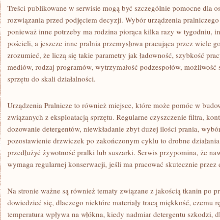
Treści publikowane w serwisie mogą być szczególnie pomocne dla o
rozwiązania przed podjęciem decyzji. Wybór urządzenia pralniczeg
ponieważ inne potrzeby ma rodzina piorąca kilka razy w tygodniu, in
pościeli, a jeszcze inne pralnia przemysłowa pracująca przez wiele 
zrozumieć, że liczą się takie parametry jak ładowność, szybkość prac
mediów, rodzaj programów, wytrzymałość podzespołów, możliwość 
sprzętu do skali działalności.
Urządzenia Pralnicze to również miejsce, które może pomóc w bu
związanych z eksploatacją sprzętu. Regularne czyszczenie filtra, kon
dozowanie detergentów, niewkładanie zbyt dużej ilości prania, wyb
pozostawienie drzwiczek po zakończonym cyklu to drobne działania
przedłużyć żywotność pralki lub suszarki. Serwis przypomina, że na
wymaga regularnej konserwacji, jeśli ma pracować skutecznie przez d
Na stronie ważne są również tematy związane z jakością tkanin po p
dowiedzieć się, dlaczego niektóre materiały tracą miękkość, czemu ręcz
temperatura wpływa na włókna, kiedy nadmiar detergentu szkodzi, d