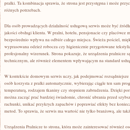
pralki. Ta kombinacja sprawia, że strona jest przystępna i może prz
różnych potrzebach.
Dla osób prowadzących działalność usługową serwis może być źródł
jakości obsługi klienta. W pralni, hotelu, pensjonacie czy placówce 
bezpośrednio wpływa na odbiór całego miejsca. Świeża pościel, mięk
wyprasowana odzież robocza czy higienicznie przygotowane tekstylia
profesjonalny wizerunek. Strona pokazuje, że urządzenia pralnicze s
technicznym, ale również elementem wpływającym na standard usłu
W kontekście domowym serwis uczy, jak podejmować rozsądniejsze 
osób korzysta z pralki automatycznie, wybierając ciągle ten sam pro
temperaturą, rodzajem tkaniny czy stopniem zabrudzenia. Dzięki p
można zacząć prać bardziej świadomie, chronić ubrania przed szyb
rachunki, unikać przykrych zapachów i poprawiać efekty bez konie
metod. To sprawia, że serwis ma wartość nie tylko branżową, ale tak
Urządzenia Pralnicze to strona, która może zainteresować również os