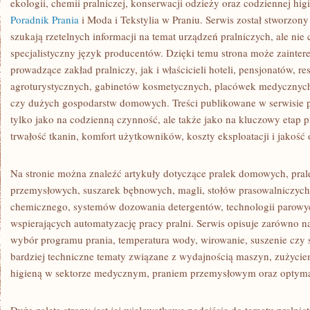
ekologii, chemii pralniczej, konserwacji odzieży oraz codziennej hig
Poradnik Prania
i Moda i Tekstylia w Praniu. Serwis został stworzony
szukają rzetelnych informacji na temat urządzeń pralniczych, ale nie 
specjalistyczny język producentów. Dzięki temu strona może zainte
prowadzące zakład pralniczy, jak i właścicieli hoteli, pensjonatów, re
agroturystycznych, gabinetów kosmetycznych, placówek medycznych,
czy dużych gospodarstw domowych. Treści publikowane w serwisie p
tylko jako na codzienną czynność, ale także jako na kluczowy etap 
trwałość tkanin, komfort użytkowników, koszty eksploatacji i jakość o
Na stronie można znaleźć artykuły dotyczące pralek domowych, prale
przemysłowych, suszarek bębnowych, magli, stołów prasowalniczych
chemicznego, systemów dozowania detergentów, technologii parowy
wspierających automatyzację pracy pralni. Serwis opisuje zarówno n
wybór programu prania, temperatura wody, wirowanie, suszenie czy s
bardziej techniczne tematy związane z wydajnością maszyn, zużycie
higieną w sektorze medycznym, praniem przemysłowym oraz optymal