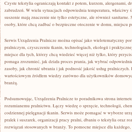
Czyste tekstylia ograniczają kontakt z potem, kurzem, alergenami, d
zabrudzeń. W wielu sytuacjach odpowiednia temperatura, właściwy ś
suszenie mają znaczenie nie tylko estetyczne, ale również sanitarne.
osoby, które chcą zadbać o bezpieczne otoczenie w domu, miejscu p
Serwis Urządzenia Pralnicze można opisać jako wielotematyczny porta
pralniczym, czyszczeniu tkanin, technologiach, ekologii i praktycznej
miejsce dla tych, którzy chcą wiedzieć więcej niż tylko, który przyci
pomaga zrozumieć, jak działa proces prania, jak wybrać odpowiednie
zasoby, jak chronić ubrania i jak podnosić jakość usług pralniczych
wartościowym źródłem wiedzy zarówno dla użytkowników domowych,
branżą.
Podsumowując, Urządzenia Pralnicze to poradnikowa strona interne
rozumianemu pralnictwu. Łączy wiedzę o sprzęcie, technologii, chemii
codziennej pielęgnacji tkanin. Serwis może pomagać w wyborze ur
pralek i suszarek, organizacji pracy pralni, dbaniu o tekstylia oraz
rozwiązań stosowanych w branży. To pomocne miejsce dla każdego, k