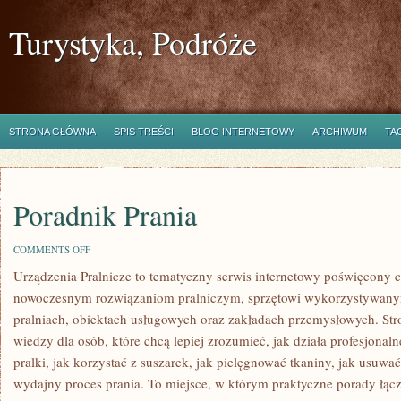
Turystyka, Podróże
STRONA GŁÓWNA
SPIS TREŚCI
BLOG INTERNETOWY
ARCHIWUM
TA
Poradnik Prania
ON
COMMENTS OFF
PORADNIK
Urządzenia Pralnicze to tematyczny serwis internetowy poświęcony c
PRANIA
nowoczesnym rozwiązaniom pralniczym, sprzętowi wykorzystywanym
pralniach, obiektach usługowych oraz zakładach przemysłowych. St
wiedzy dla osób, które chcą lepiej zrozumieć, jak działa profesjonaln
pralki, jak korzystać z suszarek, jak pielęgnować tkaniny, jak usuwa
wydajny proces prania. To miejsce, w którym praktyczne porady łączą