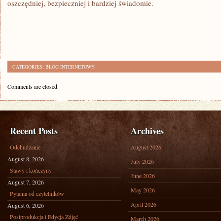
oszczędniej, bezpieczniej i bardziej świadomie.
CATEGORIES:
BLOG INTERNETOWY
Comments are closed.
Recent Posts
Archives
Odchudzanie
August 2026
August 8, 2026
July 2026
Stawy i kończyny
June 2026
August 7, 2026
May 2026
Pytania od czytelników
April 2026
August 6, 2026
Postprodukcja i Edycja Zdjęć
March 2026