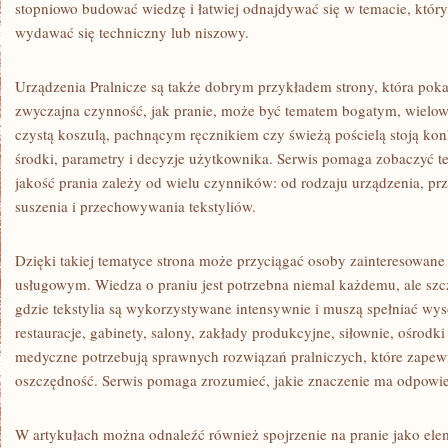
stopniowo budować wiedzę i łatwiej odnajdywać się w temacie, któr
wydawać się techniczny lub niszowy.
Urządzenia Pralnicze są także dobrym przykładem strony, która poka
zwyczajna czynność, jak pranie, może być tematem bogatym, wiel
czystą koszulą, pachnącym ręcznikiem czy świeżą pościelą stoją kon
środki, parametry i decyzje użytkownika. Serwis pomaga zobaczyć te 
jakość prania zależy od wielu czynników: od rodzaju urządzenia, pr
suszenia i przechowywania tekstyliów.
Dzięki takiej tematyce strona może przyciągać osoby zainteresowan
usługowym. Wiedza o praniu jest potrzebna niemal każdemu, ale szcz
gdzie tekstylia są wykorzystywane intensywnie i muszą spełniać wy
restauracje, gabinety, salony, zakłady produkcyjne, siłownie, ośro
medyczne potrzebują sprawnych rozwiązań pralniczych, które zapewn
oszczędność. Serwis pomaga zrozumieć, jakie znaczenie ma odpowi
W artykułach można odnaleźć również spojrzenie na pranie jako elem