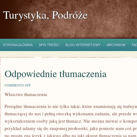
Turystyka, Podróże
STRONA GŁÓWNA
SPIS TREŚCI
BLOG INTERNETOWY
ARCHIWUM
TA
Odpowiednie tłumaczenia
ON
COMMENTS OFF
ODPOWIEDNIE
Właściwe tłumaczenia
TŁUMACZENIA
Porządne tłumaczenia to nie tylko takie, które znamionują się trafn
tłumaczącej do nas i pełną otoczką wykonania zadania, ale przede 
wykształceniem osoby jaką jest tłumacz. Nie można mówić o kompet
przykład udamy się do znajomej profesorki, jaka pomoże nam coś pr
po prostu zna język z jakiego albo na jaki akurat tłumaczenia są na