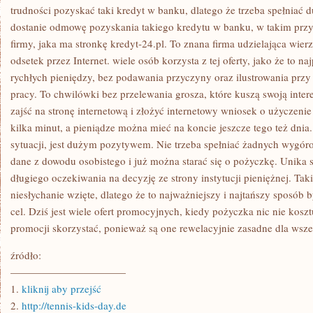
PIENIĘDZY,
trudności pozyskać taki kredyt w banku, dlatego że trzeba spełniać
NA
dostanie odmowę pozyskania takiego kredytu w banku, w takim przy
JAKIŚ
PRAKTYCZNY
firmy, jaka ma stronkę kredyt-24.pl. To znana firma udzielająca wier
CEL
odsetek przez Internet. wiele osób korzysta z tej oferty, jako że to n
rychłych pieniędzy, bez podawania przyczyny oraz ilustrowania prz
pracy. To chwilówki bez przelewania grosza, które kuszą swoją inter
zajść na stronę internetową i złożyć internetowy wniosek o użyczenie
kilka minut, a pieniądze można mieć na koncie jeszcze tego też dnia
sytuacji, jest dużym pozytywem. Nie trzeba spełniać żadnych wygór
dane z dowodu osobistego i już można starać się o pożyczkę. Unika s
długiego oczekiwania na decyzję ze strony instytucji pieniężnej. Tak
niesłychanie wzięte, dlatego że to najważniejszy i najtańszy sposób
cel. Dziś jest wiele ofert promocyjnych, kiedy pożyczka nic nie koszt
promocji skorzystać, ponieważ są one rewelacyjnie zasadne dla wszel
źródło:
———————————
1.
kliknij aby przejść
2.
http://tennis-kids-day.de