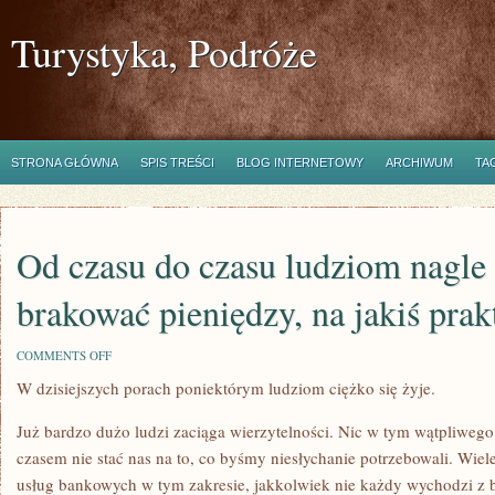
Turystyka, Podróże
STRONA GŁÓWNA
SPIS TREŚCI
BLOG INTERNETOWY
ARCHIWUM
TA
Od czasu do czasu ludziom nagle
brakować pieniędzy, na jakiś prak
ON
COMMENTS OFF
OD
W dzisiejszych porach poniektórym ludziom ciężko się żyje.
CZASU
DO
CZASU
Już bardzo dużo ludzi zaciąga wierzytelności. Nic w tym wątpliwego, 
LUDZIOM
NAGLE
czasem nie stać nas na to, co byśmy niesłychanie potrzebowali. Wiel
ZACZYNA
usług bankowych w tym zakresie, jakkolwiek nie każdy wychodzi z b
BRAKOWAĆ