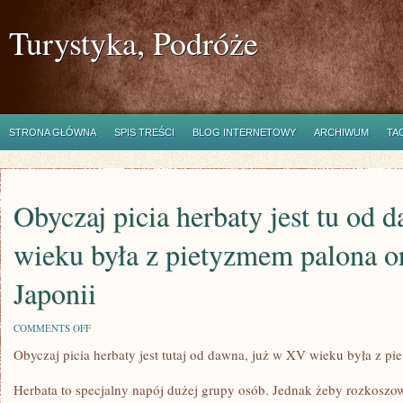
Turystyka, Podróże
STRONA GŁÓWNA
SPIS TREŚCI
BLOG INTERNETOWY
ARCHIWUM
TA
Obyczaj picia herbaty jest tu od
wieku była z pietyzmem palona or
Japonii
ON
COMMENTS OFF
OBYCZAJ
Obyczaj picia herbaty jest tutaj od dawna, już w XV wieku była z pi
PICIA
HERBATY
JEST
Herbata to specjalny napój dużej grupy osób. Jednak żeby rozkoszow
TU