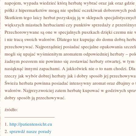
OD
napojem, wypada wiedzieć którą herbatę wybrać oraz jak oraz gdzie 
DAWNA,
półki z hipermarketów mogą nie spełnić oczekiwań doborowych pod
JUŻ
W
Skutkiem tego laicy herbat pozyskują ją w sklepach specjalistycznych
XV
większych miastach herbaciarni czy punktów sprzedaży z przeróżny
WIEKU
BYŁA
Przechorowywane są one w specjalnych puszkach dzięki czemu nie 
Z
PIETYZMEM
i nie tracą swoich walorów. Dlatego tez kupując do domu dobrą herb
PALONA
przechowywać. Najporządniej posiadać specjalne opakowania szcze
ORAZ
PITA
mogli się upajać wyśmienitym aromatem odpowiedniej herbaty – po
W
żadnym pozorem nie powinno się zostawiać herbaty otwartej, w ty
JAPONII
nasiąknąć innymi zapachami. A jakkolwiek nie o to nam chodzi. Dla
rzeczy jak wybór dobrej herbaty jak i dobry sposób jej przechowywa
Świeża herbata powinna posiadać intensywny aromat oraz dbajmy o to
walorów. Najprzyzwoiciej zatem herbatę kupować w godziwych spr
dobry sposób ją przechowywać.
źródło:
———————————
1.
http://patientensicht.eu
2.
sprawdź nasze porady