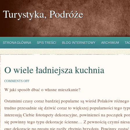
Turystyka, Podróże
STRONA GŁÓWNA
SPIS TREŚCI
BLOG INTERNETOWY
ARCHIWUM
TA
O wiele ładniejsza kuchnia
ON
COMMENTS OFF
O
W jaki sposób dbać o własne mieszkanie?
WIELE
ŁADNIEJSZA
KUCHNIA
Ostatnimi czasy coraz bardziej popularne są wśród Polaków różnego r
trudno przesadnie się dziwić coraz to większej popularności tego typu
interesują Ciebie fototapety dekoracyjne, powinieneś na początek p
się powinny tego typu dekoracje ścienne… Z pewnością czymś niesa
owe dekoracje po prostu nie raziły zbytnio brzydotą. Powinny zosta