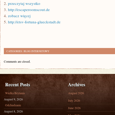
2.
przeczytaj wszystko
3.
http://escaperoomscout.de
4.
zobacz więcej
5.
http://etsv-fortuna-glueckstadt.de
CATEGORIES:
BLOG INTERNETOWY
Comments are closed.
Recent Posts
Archives
Wielka Brytania
August 2026
August 9, 2026
July 2026
Odchudzanie
June 2026
August 8, 2026