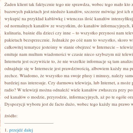
JESZCZE
Żaden klient tak faktycznie tego nie sprawdza, wobec tego mało kto 
DŁUŻEJ
bazowych pakietach jest niedużo kanałów, szczerze mówiąc jest ich
wykupić na przykład kablówkę i wtenczas ilość kanałów intensyfikuj
od normalnych kanałów ze wszystkim, do kanałów informacyjnych, ka
kulinaria, baśnie dla dzieci czy inne – to wszystko przynosi nam t
pakietach bezsprzecznie. Jednakże po cóż nam to wszystko, skoro w
całkowitej tematyce jesteśmy w stanie obejrzeć w Internecie – telewi
emituje nam multum wiadomości w czasie nieco szybszym niż telew
Internetu jest oczywiście to, że nie wszelkie informacje są tam anali
odnajduje się w Internecie jest prawdziwością, albowiem każdy ma 
zechce. Wiadomo, że wszystko ma swoje plusy i minusy, należy sa
bardziej nas interesuje. Czy darmowa telewizja, lub Internet, a może 
radio? W telewizji można odnaleźć wiele kanałów zwłaszcza przy p
od kanałów o modzie, przyrodzie, informacyjnych, aż po te ogóle o
Dyspozycji wyboru jest de facto dużo, wobec tego każdy ma prawo wy
źródło:
———————————
1.
przejdź dalej