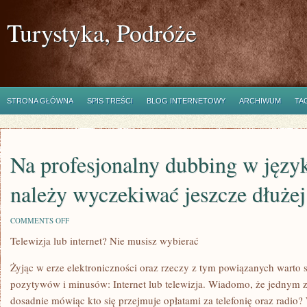
Turystyka, Podróże
STRONA GŁÓWNA
SPIS TREŚCI
BLOG INTERNETOWY
ARCHIWUM
TA
Na profesjonalny dubbing w języ
należy wyczekiwać jeszcze dłużej
ON
COMMENTS OFF
NA
Telewizja lub internet? Nie musisz wybierać
PROFESJONALNY
DUBBING
W
Żyjąc w erze elektroniczności oraz rzeczy z tym powiązanych warto 
JĘZYKU
POLSKIM
pozytywów i minusów: Internet lub telewizja. Wiadomo, że jednym z
NALEŻY
dosadnie mówiąc kto się przejmuje opłatami za telefonię oraz radio? 
WYCZEKIWAĆ