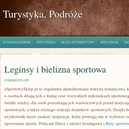
Turystyka, Podróże
STRONA GŁÓWNA
SPIS TREŚCI
BLOG INTERNETOWY
ARCHIWUM
TA
Leginsy i bielizna sportowa
ON
COMMENTS OFF
LEGINSY
eSportowySklep.pl to regularnie aktualizowana witryna tematyczna, k
I
BIELIZNA
o osobach dbających o formę oraz wszystkich miłośnikach sportowego
SPORTOWA
źródło wiedzy dla osób poszukujących wartościowych porad dotyczą
sportowych, a także różnego rodzaju dodatków sportowych. Dzięki bo
użytkownik może znaleźć inspiracje, które pomogą mu w wyborze 
uprawiania sportu. Polecam Dresy i odzież treningowa i
Buty sporto