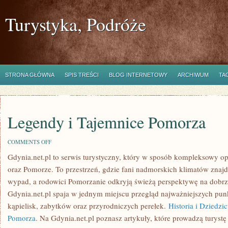
Turystyka, Podróże
STRONA GŁÓWNA
SPIS TREŚCI
BLOG INTERNETOWY
ARCHIWUM
TA
Legendy i Tajemnice Pomorza
ON
COMMENTS OFF
LEGENDY
Gdynia.net.pl to serwis turystyczny, który w sposób kompleksowy o
I
TAJEMNICE
oraz Pomorze. To przestrzeń, gdzie fani nadmorskich klimatów zn
POMORZA
wypad, a rodowici Pomorzanie odkryją świeżą perspektywę na dobrz
Gdynia.net.pl spaja w jednym miejscu przegląd najważniejszych pu
kąpielisk, zabytków oraz przyrodniczych perełek.
Historia i Dziedzi
Pomorza
. Na Gdynia.net.pl poznasz artykuły, które prowadzą turyst