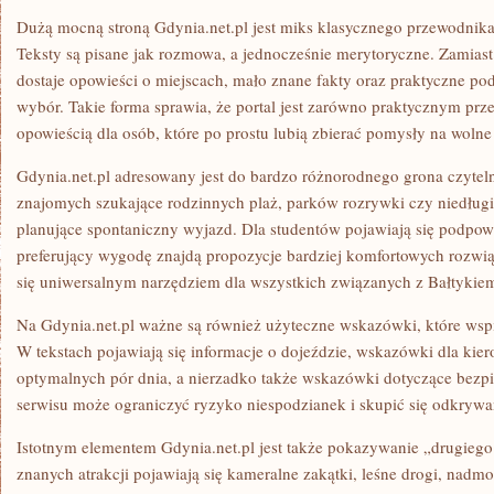
Dużą mocną stroną Gdynia.net.pl jest miks klasycznego przewodnik
Teksty są pisane jak rozmowa, a jednocześnie merytoryczne. Zamias
dostaje opowieści o miejscach, mało znane fakty oraz praktyczne po
wybór. Takie forma sprawia, że portal jest zarówno praktycznym pr
opowieścią dla osób, które po prostu lubią zbierać pomysły na wolne
Gdynia.net.pl adresowany jest do bardzo różnorodnego grona czyteln
znajomych szukające rodzinnych plaż, parków rozrywki czy niedługi
planujące spontaniczny wyjazd. Dla studentów pojawiają się podpowi
preferujący wygodę znajdą propozycje bardziej komfortowych rozwiąz
się uniwersalnym narzędziem dla wszystkich związanych z Bałtykie
Na Gdynia.net.pl ważne są również użyteczne wskazówki, które wsp
W tekstach pojawiają się informacje o dojeździe, wskazówki dla ki
optymalnych pór dnia, a nierzadko także wskazówki dotyczące bezp
serwisu może ograniczyć ryzyko niespodzianek i skupić się odkryw
Istotnym elementem Gdynia.net.pl jest także pokazywanie „drugiego
znanych atrakcji pojawiają się kameralne zakątki, leśne drogi, nadmo