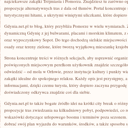
najciekawsze zakątki Trójmiasta i Pomorza. Znajdziesz tu zarówno opi
propozycje alternatywnych tras z dala od tłumów. Portal koncentruj
turystycznymi hitami, a ukrytymi winiętymi uliczkami, które dopier
Gdynia.net.pl to blog, który przybliża Pomorze w wielu wymiarach. Z
dynamiczną Gdynię z jej bulwarami, placami i morskim klimatem, z d
oraz wypoczynkowy Sopot. Do tego dochodzą sielskie miejscowości P
osady oraz tereny zielone, które tworzą wyjątkową mieszankę krajo
Strona koncentruje treści w różnych sekcjach, aby usprawnić organi
poświęconych miejscowym perełkom użytkownik znajdzie szczegółow
odwiedzić – od mola w Orłowie, przez instytucje kultury i punkty w
zakątki idealne do spokojnego relaksu. Każdy opis jest przystępny, 
informacjami, dzięki czemu turysta, który dopiero zaczyna przygodę 
doświadczony odkrywca znajdzie coś dla siebie.
Gdynia.net.pl to także bogate źródło idei na krótki city break o różn
propozycje tras zwiedzania na kilkudniowy pobyt, podpowiedzi, co ro
wskazówki dotyczące urlopowego boomu i terminów poza sezonem.
dobrać swój plan wyjazdu do warunków, środków, a także sposobu 