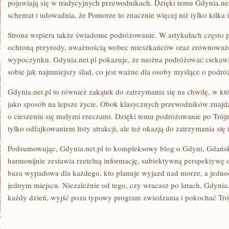
pojawiają się w tradycyjnych przewodnikach. Dzięki temu Gdynia.ne
schemat i udowadnia, że Pomorze to znacznie więcej niż tylko kilka
Strona wspiera także świadome podróżowanie. W artykułach często p
ochroną przyrody, uważnością wobec mieszkańców oraz zrównowa
wypoczynku. Gdynia.net.pl pokazuje, że można podróżować ciekawie
sobie jak najmniejszy ślad, co jest ważne dla osoby myślące o podr
Gdynia.net.pl to również zakątek do zatrzymania się na chwilę, w k
jako sposób na lepsze życie. Obok klasycznych przewodników znajdz
o cieszeniu się małymi rzeczami. Dzięki temu podróżowanie po Trójmi
tylko odfajkowaniem listy atrakcji, ale też okazją do zatrzymania się 
Podsumowując, Gdynia.net.pl to kompleksowy blog o Gdyni, Gdańsku
harmonijnie zestawia rzetelną informację, subiektywną perspektywę
baza wypadowa dla każdego, kto planuje wyjazd nad morze, a jedno
jednym miejscu. Niezależnie od tego, czy wracasz po latach, Gdyni
każdy dzień, wyjść poza typowy program zwiedzania i pokochać Tró