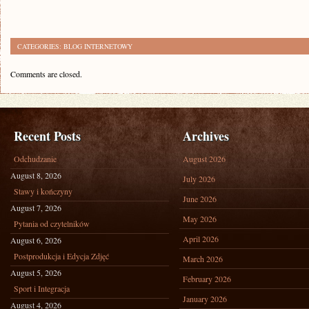
CATEGORIES:
BLOG INTERNETOWY
Comments are closed.
Recent Posts
Archives
Odchudzanie
August 2026
August 8, 2026
July 2026
Stawy i kończyny
June 2026
August 7, 2026
May 2026
Pytania od czytelników
April 2026
August 6, 2026
Postprodukcja i Edycja Zdjęć
March 2026
August 5, 2026
February 2026
Sport i Integracja
January 2026
August 4, 2026