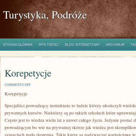
Turystyka, Podróże
STRONA GŁÓWNA
SPIS TREŚCI
BLOG INTERNETOWY
ARCHIWUM
TA
Korepetycje
ON
COMMENTS OFF
KOREPETYCJE
Korepetycje
Specjaliści prowadzący instruktaże to ludzie którzy ukończyli wielok
prywatnych kursów. Niektórzy są po takich szkołach które uprawniają
Często jest to wiedza wielu lat a nawet całego życia. Jedynie posta
prowadzącym bo wie na prywatnej skórze jak wiedza jest skomplik
sytuacjach mało dostępna. Takie kursy są nadzwyczaj wartościowe je