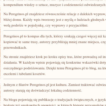
kompendium wiedzy o sztuce, muzyce i codzienności odwiedzanych 
Na Peregrinos.pl znajdziesz równocześnie relacje z dalekich wypraw,
bliżej domu. Każdy wpis tworzony jest z myślą o ludziach głodnych 
wolą podróże w pojedynkę, czy wyprawy z przyjaciółmi.
Peregrinos.pl to kompas dla tych, którzy szukają czegoś więcej niż k
kopiować te same trasy, autorzy przybliżają mniej znane miejsca, cz
przewodnikach.
Na stronie znajdziesz krok po kroku opisy tras, które prowadzą od i
działania. W każdym wpisie pojawiają się konkretne wskazówki doty
oszczędnego podróżowania. Dzięki temu Peregrinos.pl to blog, na kt
excelemi i tabelami kosztów.
Jednym z filarów Peregrinos.pl jest kultura. Zamiast traktować odwied
autorzy starają się doświadczyć lokalną codzienność.
Na blogu pojawiają się publikacje o tradycjach świątecznych, o języku
brakuje też smakowitych opowieści, w których historie przysmaków p