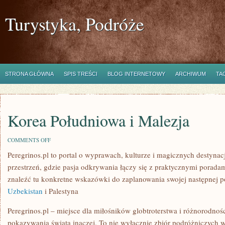
Turystyka, Podróże
STRONA GŁÓWNA
SPIS TREŚCI
BLOG INTERNETOWY
ARCHIWUM
TA
Korea Południowa i Malezja
ON
COMMENTS OFF
KOREA
Peregrinos.pl to portal o wyprawach, kulturze i magicznych destynac
POŁUDNIOWA
I
przestrzeń, gdzie pasja odkrywania łączy się z praktycznymi porad
MALEZJA
znaleźć tu konkretne wskazówki do zaplanowania swojej następnej 
Uzbekistan
i Palestyna
Peregrinos.pl – miejsce dla miłośników globtroterstwa i różnorodnośc
pokazywania świata inaczej. To nie wyłącznie zbiór podróżniczych 