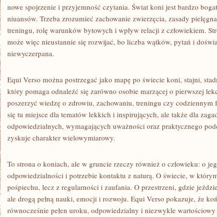
nowe spojrzenie i przyjemność czytania. Świat koni jest bardzo bogat
niuansów. Trzeba zrozumieć zachowanie zwierzęcia, zasady pielęgna
treningu, rolę warunków bytowych i wpływ relacji z człowiekiem. St
może więc nieustannie się rozwijać, bo liczba wątków, pytań i doświa
niewyczerpana.
Equi Verso można postrzegać jako mapę po świecie koni, stajni, stadn
który pomaga odnaleźć się zarówno osobie marzącej o pierwszej lekcj
poszerzyć wiedzę o zdrowiu, zachowaniu, treningu czy codziennym 
się tu miejsce dla tematów lekkich i inspirujących, ale także dla zaga
odpowiedzialnych, wymagających uważności oraz praktycznego podej
zyskuje charakter wielowymiarowy.
To strona o koniach, ale w gruncie rzeczy również o człowieku: o jego
odpowiedzialności i potrzebie kontaktu z naturą. O świecie, w którym
pośpiechu, lecz z regularności i zaufania. O przestrzeni, gdzie jeźdz
ale drogą pełną nauki, emocji i rozwoju. Equi Verso pokazuje, że ko
równocześnie pełen uroku, odpowiedzialny i niezwykle wartościowy 