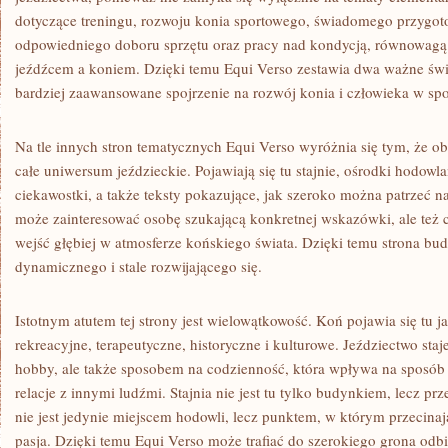
dotyczące treningu, rozwoju konia sportowego, świadomego przygo
odpowiedniego doboru sprzętu oraz pracy nad kondycją, równowagą
jeźdźcem a koniem. Dzięki temu Equi Verso zestawia dwa ważne światy
bardziej zaawansowane spojrzenie na rozwój konia i człowieka w spor
Na tle innych stron tematycznych Equi Verso wyróżnia się tym, że ob
całe uniwersum jeździeckie. Pojawiają się tu stajnie, ośrodki hodowla
ciekawostki, a także teksty pokazujące, jak szeroko można patrzeć na
może zainteresować osobę szukającą konkretnej wskazówki, ale też c
wejść głębiej w atmosferze końskiego świata. Dzięki temu strona bu
dynamicznego i stale rozwijającego się.
Istotnym atutem tej strony jest wielowątkowość. Koń pojawia się tu j
rekreacyjne, terapeutyczne, historyczne i kulturowe. Jeździectwo staj
hobby, ale także sposobem na codzienność, która wpływa na sposób 
relacje z innymi ludźmi. Stajnia nie jest tu tylko budynkiem, lecz pr
nie jest jedynie miejscem hodowli, lecz punktem, w którym przecinają 
pasja. Dzięki temu Equi Verso może trafiać do szerokiego grona odbi