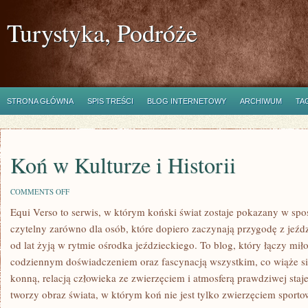
Turystyka, Podróże
STRONA GŁÓWNA
SPIS TREŚCI
BLOG INTERNETOWY
ARCHIWUM
TA
Koń w Kulturze i Historii
ON
COMMENTS OFF
KOŃ
Equi Verso to serwis, w którym koński świat zostaje pokazany w spo
W
KULTURZE
czytelny zarówno dla osób, które dopiero zaczynają przygodę z jeździ
I
HISTORII
od lat żyją w rytmie ośrodka jeździeckiego. To blog, który łączy mił
codziennym doświadczeniem oraz fascynacją wszystkim, co wiąże się
konną, relacją człowieka ze zwierzęciem i atmosferą prawdziwej staj
tworzy obraz świata, w którym koń nie jest tylko zwierzęciem sport