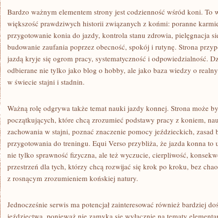
Bardzo ważnym elementem strony jest codzienność wśród koni. To wł
większość prawdziwych historii związanych z końmi: poranne karmi
przygotowanie konia do jazdy, kontrola stanu zdrowia, pielęgnacja sier
budowanie zaufania poprzez obecność, spokój i rutynę. Strona przy
jazdą kryje się ogrom pracy, systematyczność i odpowiedzialność. 
odbierane nie tylko jako blog o hobby, ale jako baza wiedzy o rea
w świecie stajni i stadnin.
Ważną rolę odgrywa także temat nauki jazdy konnej. Strona może by
początkujących, które chcą zrozumieć podstawy pracy z koniem, na
zachowania w stajni, poznać znaczenie pomocy jeździeckich, zasad
przygotowania do treningu. Equi Verso przybliża, że jazda konna to u
nie tylko sprawność fizyczna, ale też wyczucie, cierpliwość, konsekw
przestrzeń dla tych, którzy chcą rozwijać się krok po kroku, bez cha
z rosnącym zrozumieniem końskiej natury.
Jednocześnie serwis ma potencjał zainteresować również bardziej 
jeździectwa, ponieważ nie zamyka się wyłącznie na tematy elementar