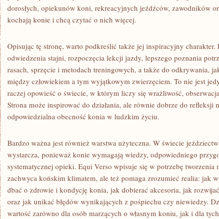
dorosłych, opiekunów koni, rekreacyjnych jeźdźców, zawodników ora
kochają konie i chcą czytać o nich więcej.
Opisując tę stronę, warto podkreślić także jej inspiracyjny charakte
odwiedzenia stajni, rozpoczęcia lekcji jazdy, lepszego poznania pot
rasach, sprzęcie i metodach treningowych, a także do odkrywania, ja
między człowiekiem a tym wyjątkowym zwierzęciem. To nie jest jedy
raczej opowieść o świecie, w którym liczy się wrażliwość, obserwac
Strona może inspirować do działania, ale równie dobrze do refleksji
odpowiedzialna obecność konia w ludzkim życiu.
Bardzo ważna jest również warstwa użyteczna. W świecie jeździectw
wystarcza, ponieważ konie wymagają wiedzy, odpowiedniego przygo
systematycznej opieki. Equi Verso wpisuje się w potrzebę tworzenia m
zachwyca końskim klimatem, ale też pomaga zrozumieć realia: jak wy
dbać o zdrowie i kondycję konia, jak dobierać akcesoria, jak rozwija
oraz jak unikać błędów wynikających z pośpiechu czy niewiedzy. D
wartość zarówno dla osób marzących o własnym koniu, jak i dla tych,