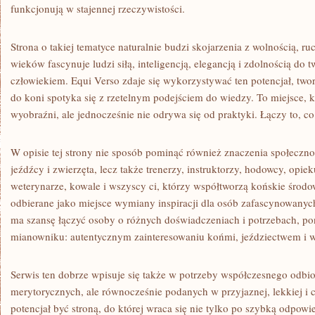
funkcjonują w stajennej rzeczywistości.
Strona o takiej tematyce naturalnie budzi skojarzenia z wolnością, r
wieków fascynuje ludzi siłą, inteligencją, elegancją i zdolnością do 
człowiekiem. Equi Verso zdaje się wykorzystywać ten potencjał, twor
do koni spotyka się z rzetelnym podejściem do wiedzy. To miejsce,
wyobraźni, ale jednocześnie nie odrywa się od praktyki. Łączy to, co
W opisie tej strony nie sposób pominąć również znaczenia społecznoś
jeźdźcy i zwierzęta, lecz także trenerzy, instruktorzy, hodowcy, opiek
weterynarze, kowale i wszyscy ci, którzy współtworzą końskie środ
odbierane jako miejsce wymiany inspiracji dla osób zafascynowanych 
ma szansę łączyć osoby o różnych doświadczeniach i potrzebach, p
mianowniku: autentycznym zainteresowaniu końmi, jeździectwem i w
Serwis ten dobrze wpisuje się także w potrzeby współczesnego odbior
merytorycznych, ale równocześnie podanych w przyjaznej, lekkiej i 
potencjał być stroną, do której wraca się nie tylko po szybką odpowie