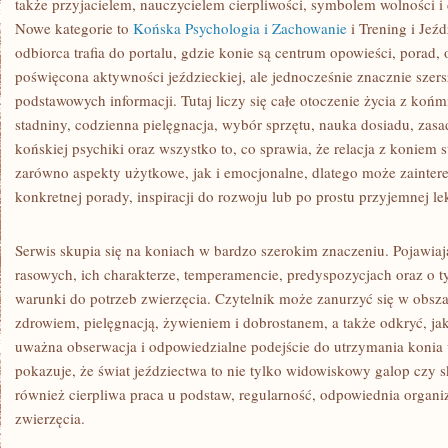
także przyjacielem, nauczycielem cierpliwości, symbolem wolności i 
Nowe kategorie to
Końska Psychologia i Zachowanie
i Trening i Jeź
odbiorca trafia do portalu, gdzie konie są centrum opowieści, porad, o
poświęcona aktywności jeździeckiej, ale jednocześnie znacznie szers
podstawowych informacji. Tutaj liczy się całe otoczenie życia z koń
stadniny, codzienna pielęgnacja, wybór sprzętu, nauka dosiadu, zasa
końskiej psychiki oraz wszystko to, co sprawia, że relacja z koniem st
zarówno aspekty użytkowe, jak i emocjonalne, dlatego może zainter
konkretnej porady, inspiracji do rozwoju lub po prostu przyjemnej l
Serwis skupia się na koniach w bardzo szerokim znaczeniu. Pojawiają
rasowych, ich charakterze, temperamencie, predyspozycjach oraz o 
warunki do potrzeb zwierzęcia. Czytelnik może zanurzyć się w obsz
zdrowiem, pielęgnacją, żywieniem i dobrostanem, a także odkryć, ja
uważna obserwacja i odpowiedzialne podejście do utrzymania konia 
pokazuje, że świat jeździectwa to nie tylko widowiskowy galop czy s
również cierpliwa praca u podstaw, regularność, odpowiednia organi
zwierzęcia.