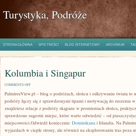
Turystyka, Podróże
STRONA GŁÓWNA
SPIS TREŚCI
BLOG INTERNETOWY
ARCHIWUM
TA
Kolumbia i Singapur
ON
COMMENTS OFF
KOLUMBIA
PalmtreeView.pl – blog o podróżach, słońcu i odkrywaniu świata to m
I
SINGAPUR
podróży łączy się z sprawdzonymi tipami i motywacją do ruszenia w d
znajdziesz relacje z podróży skąpane w promieniach słońca, praktyc
sprawdzone sugestie miejsc, które warto odwiedzić – od piaszczyst
miejscowości.Odwiedź koniecznie:
Dominikana
i Irlandia. Na Palmt
wyjazdach w ciepłe strony, ale również na eksplorowaniu tras poza u