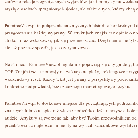
zarówno relacje z egzotycznych wyjazdów, jak i pomysły na weekend
myślą o osobach spragnionych słońca, ale także o tych, którzy chcą 
PalmtreeView.pl to połączenie autentycznych historii z konkretnymi 
przygotowania każdej wyprawy. W artykułach znajdziesz opinie o no
atrakcji oraz wskazówki, jak się przemieszczać. Dzięki temu nie tyl
ale też poznasz sposób, jak to zorganizować.
Na stronach PalmtreeView.pl regularnie pojawiają się city guide’y, t
TOP. Znajdziesz tu pomysły na wakacje na plaży, trekkingowe przygo
weekendowy reset. Każdy tekst jest pisany z perspektywy podróżnik
konkretne podpowiedzi, bez sztucznego marketingowego języka.
PalmtreeView.pl to doskonałe miejsce dla początkujących podróżnikó
znających lotniska lepiej niż własne podwórko. Jeśli marzysz o kolej
nudzić. Artykuły są tworzone tak, aby być Twoim przewodnikiem od
przedstawiając najlepsze momenty na wyjazd, szacunkowe wydatki o