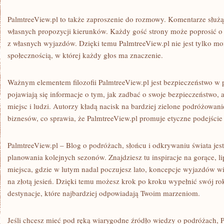
PalmtreeView.pl to także zaproszenie do rozmowy. Komentarze służ
własnych propozycji kierunków. Każdy gość strony może poprosić o 
z własnych wyjazdów. Dzięki temu PalmtreeView.pl nie jest tylko mo
społecznością, w której każdy głos ma znaczenie.
Ważnym elementem filozofii PalmtreeView.pl jest bezpieczeństwo w 
pojawiają się informacje o tym, jak zadbać o swoje bezpieczeństwo,
miejsc i ludzi. Autorzy kładą nacisk na bardziej zielone podróżowan
biznesów, co sprawia, że PalmtreeView.pl promuje etyczne podejście 
PalmtreeView.pl – Blog o podróżach, słońcu i odkrywaniu świata jes
planowania kolejnych sezonów. Znajdziesz tu inspiracje na gorące, 
miejsca, gdzie w lutym nadal poczujesz lato, koncepcje wyjazdów w
na złotą jesień. Dzięki temu możesz krok po kroku wypełnić swój ro
destynacje, które najbardziej odpowiadają Twoim marzeniom.
Jeśli chcesz mieć pod ręką wiarygodne źródło wiedzy o podróżach, P