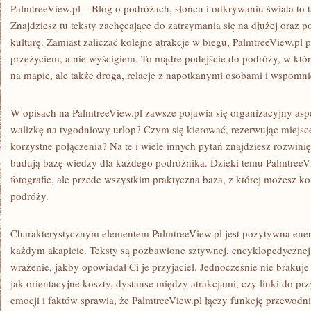
PalmtreeView.pl – Blog o podróżach, słońcu i odkrywaniu świata to t
Znajdziesz tu teksty zachęcające do zatrzymania się na dłużej oraz p
kulturę. Zamiast zaliczać kolejne atrakcje w biegu, PalmtreeView.pl p
przeżyciem, a nie wyścigiem. To mądre podejście do podróży, w któr
na mapie, ale także droga, relacje z napotkanymi osobami i wspomnien
W opisach na PalmtreeView.pl zawsze pojawia się organizacyjny as
walizkę na tygodniowy urlop? Czym się kierować, rezerwując miejsc
korzystne połączenia? Na te i wiele innych pytań znajdziesz rozwinię
budują bazę wiedzy dla każdego podróżnika. Dzięki temu PalmtreeVie
fotografie, ale przede wszystkim praktyczna baza, z której możesz k
podróży.
Charakterystycznym elementem PalmtreeView.pl jest pozytywna energ
każdym akapicie. Teksty są pozbawione sztywnej, encyklopedycznej
wrażenie, jakby opowiadał Ci je przyjaciel. Jednocześnie nie brakuje
jak orientacyjne koszty, dystanse między atrakcjami, czy linki do pr
emocji i faktów sprawia, że PalmtreeView.pl łączy funkcję przewodni