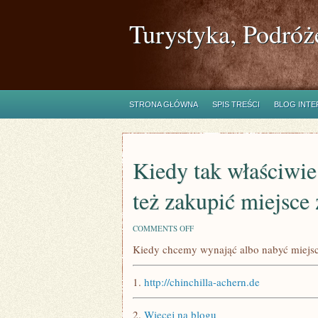
Turystyka, Podróż
STRONA GŁÓWNA
SPIS TREŚCI
BLOG INT
Kiedy tak właściwi
też zakupić miejsce
ON
COMMENTS OFF
KIEDY
Kiedy chcemy wynająć albo nabyć miejs
TAK
WŁAŚCIWIE
PRAGNIEMY
1.
http://chinchilla-achern.de
WYPOŻYCZYĆ
CZY
TEŻ
2.
Więcej na blogu
ZAKUPIĆ