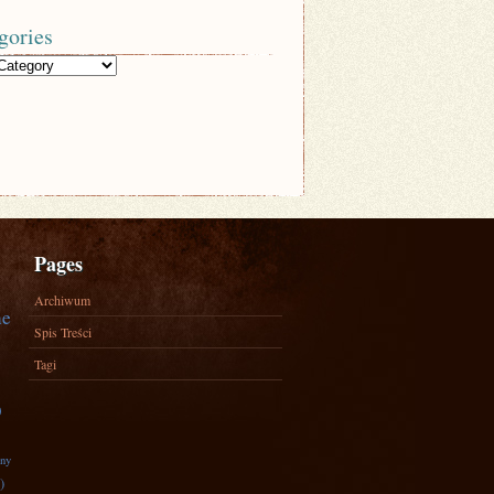
gories
Pages
Archiwum
ne
Spis Treści
Tagi
)
zny
)