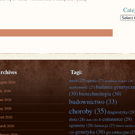
Cate
Categories
rchives
Tagi:
antyki
(27)
apteka
(27)
aranżacja wnętrz
(26)
ugust 2026
badania genetycz
asertywność
(27)
ly 2026
(30)
biotechnologia
(30)
ne 2026
budownictwo
(33)
ay 2026
choroby
(35)
diagnostyka
(28
ril 2026
e-commerce
(29)
dieta
(28)
dom
(26)
egzaminy
(28)
farmacja
(27)
arch 2026
fitness medyc
genetyka
(30)
gry edukacyjne
(27
(26)
bruary 2026