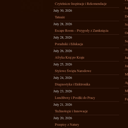
Czytelnicze Inspiracje i Rekomendacje
Ja
July 30, 2026
D
Tatuaże
July 28, 2026
N
Escape Room – Przygody z Zamknięcia
Oc
July 28, 2026
Se
Poradniki i Edukacja
A
July 26, 2026
Afryka Kraj po Kraju
Ju
July 25, 2026
Ju
Stylowe Święta Narodowe
M
July 24, 2026
Ap
Diagnostyka i Elektronika
M
July 23, 2026
Lunchboxy i Posiłki do Pracy
Fe
July 21, 2026
Technologie i Innowacje
July 20, 2026
Przepisy z Natury