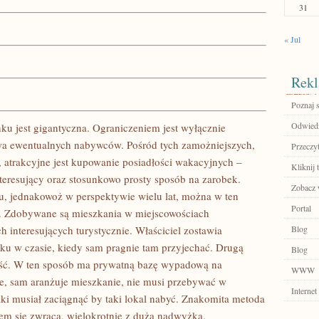
31
« Jul
Rekl
Poznaj 
Odwiedź
ku jest gigantyczna. Ograniczeniem jest wyłącznie
owa ewentualnych nabywców. Pośród tych zamożniejszych,
Przeczyt
 atrakcyjne jest kupowanie posiadłości wakacyjnych –
Kliknij 
teresujący oraz stosunkowo prosty sposób na zarobek.
Zobacz 
zu, jednakowoż w perspektywie wielu lat, można w ten
Portal
. Zdobywane są mieszkania w miejscowościach
h interesujących turystycznie. Właściciel zostawia
Blog
ku w czasie, kiedy sam pragnie tam przyjechać. Drugą
Blog
ść. W ten sposób ma prywatną bazę wypadową na
WWW
ie, sam aranżuje mieszkanie, nie musi przebywać w
Internet
jaki musiał zaciągnąć by taki lokal nabyć. Znakomita metoda
sem się zwraca, wielokrotnie z dużą nadwyżką.