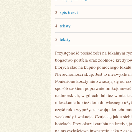
MIEJSCE
ZAMIESZKANIA
3.
spis tresci
4.
teksty
5.
teksty
Przystępność posiadłości na lokalnym ryn
bogactwo portfela oraz zdolność kredyt
których stać na kupno pomocnego lokalu,
Nieruchomości skup. Jest to niezwykle in
Poniesione koszty nie zwracają się od ra
sposób całkiem poprawnie funkcjonować
nadmorskich, w górach, lub też w miastac
mieszkanie lub też dom do własnego użyt
część roku wypożycza swoją nieruchomo
weekendy i wakacje. Czuje się jak u sieb
hotelach. Przy okazji zarabia na kredyt, 
na przyszłościową inwestycję, jaka z cza