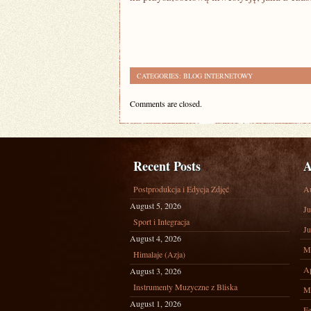
CATEGORIES:
BLOG INTERNETOWY
Comments are closed.
Recent Posts
A
Postprodukcja i Edycja Zdjęć
A
August 5, 2026
Ju
Sport i Integracja
Ju
August 4, 2026
M
Himalaje (Azja)
Ap
August 3, 2026
Instrumenty Muzyczne z Bliska
M
August 1, 2026
Fe