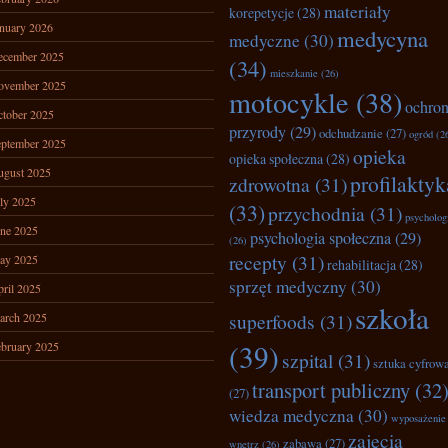
materiały
korepetycje
(28)
nuary 2026
medycyna
medyczne
(30)
ecember 2025
(34)
mieszkanie
(26)
ovember 2025
motocykle
(38)
ochro
tober 2025
przyrody
(29)
odchudzanie
(27)
ogród
(2
ptember 2025
opieka
opieka społeczna
(28)
ugust 2025
profilaktyk
zdrowotna
(31)
ly 2025
(33)
przychodnia
(31)
psycholog
ne 2025
psychologia społeczna
(29)
(26)
recepty
(31)
ay 2025
rehabilitacja
(28)
sprzęt medyczny
(30)
ril 2025
szkoła
superfoods
(31)
arch 2025
(39)
bruary 2025
szpital
(31)
sztuka cyfrow
transport publiczny
(32
(27)
wiedza medyczna
(30)
wyposażenie
zajęcia
zabawa
(27)
wnętrz
(26)