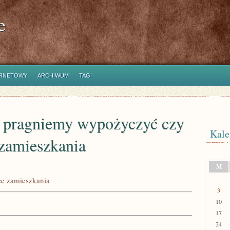
e
ERNETOWY
ARCHIWUM
TAGI
e pragniemy wypożyczyć czy
Kale
 zamieszkania
M
ce zamieszkania
3
10
17
24