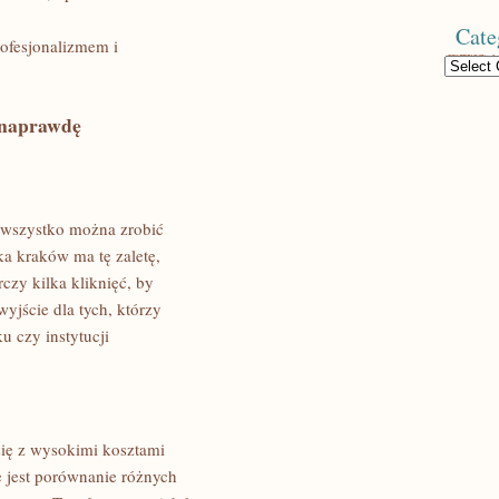
Cate
rofesjonalizmem i
Categories
 naprawdę
 wszystko można zrobić
ka kraków ma tę zaletę,
czy kilka kliknięć, by
yjście dla tych, którzy
u czy instytucji
się z wysokimi kosztami
e jest porównanie różnych