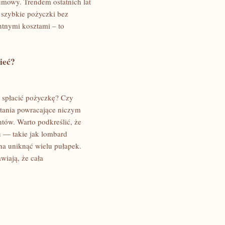
umowy. Trendem ostatnich lat
h szybkie pożyczki bez
entnymi kosztami – to
ieć?
 spłacić pożyczkę? Czy
ytania powracające niczym
tów. Warto podkreślić, że
u — takie jak lombard
 uniknąć wielu pułapek.
wiają, że cała