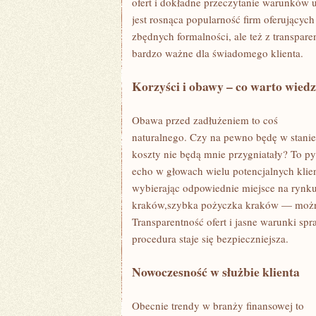
ofert i dokładne przeczytanie warunków 
jest rosnąca popularność firm oferującyc
zbędnych formalności, ale też z transpar
bardzo ważne dla świadomego klienta.
Korzyści i obawy – co warto wiedz
Obawa przed zadłużeniem to coś
naturalnego. Czy na pewno będę w stanie
koszty nie będą mnie przygniatały? To p
echo w głowach wielu potencjalnych klien
wybierając odpowiednie miejsce na rynk
kraków,szybka pożyczka kraków — można
Transparentność ofert i jasne warunki spra
procedura staje się bezpieczniejsza.
Nowoczesność w służbie klienta
Obecnie trendy w branży finansowej to