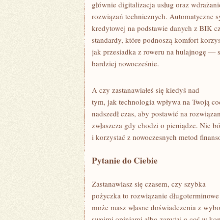
głównie digitalizacja usług oraz wdrażan
rozwiązań technicznych. Automatyczne s
kredytowej na podstawie danych z BIK cz
standardy, które podnoszą komfort korzys
jak przesiadka z roweru na hulajnogę — s
bardziej nowocześnie.
A czy zastanawiałeś się kiedyś nad
tym, jak technologia wpływa na Twoją 
nadszedł czas, aby postawić na rozwiązan
zwłaszcza gdy chodzi o pieniądze. Nie bó
i korzystać z nowoczesnych metod finans
Pytanie do Ciebie
Zastanawiasz się czasem, czy szybka
pożyczka to rozwiązanie długoterminowe
może masz własne doświadczenia z wybo
swoimi opiniami albo zapytaj o coś w ko