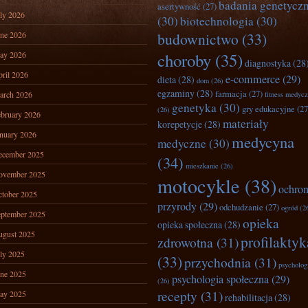
badania genetycz
asertywność
(27)
ly 2026
(30)
biotechnologia
(30)
ne 2026
budownictwo
(33)
ay 2026
choroby
(35)
diagnostyka
(28
ril 2026
e-commerce
(29)
dieta
(28)
dom
(26)
egzaminy
(28)
farmacja
(27)
arch 2026
fitness medyc
genetyka
(30)
gry edukacyjne
(27
(26)
bruary 2026
materiały
korepetycje
(28)
nuary 2026
medycyna
medyczne
(30)
ecember 2025
(34)
mieszkanie
(26)
ovember 2025
motocykle
(38)
ochro
tober 2025
przyrody
(29)
odchudzanie
(27)
ogród
(2
ptember 2025
opieka
opieka społeczna
(28)
ugust 2025
profilaktyk
zdrowotna
(31)
ly 2025
(33)
przychodnia
(31)
psycholog
ne 2025
psychologia społeczna
(29)
(26)
recepty
(31)
ay 2025
rehabilitacja
(28)