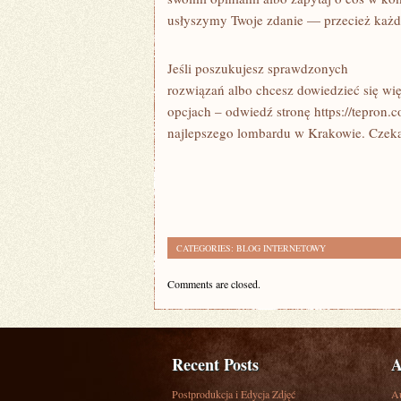
usłyszymy Twoje zdanie — przecież każdy
Jeśli poszukujesz sprawdzonych
rozwiązań albo chcesz dowiedzieć się wi
opcjach – odwiedź stronę https://tepron.c
najlepszego lombardu w Krakowie. Czek
CATEGORIES:
BLOG INTERNETOWY
Comments are closed.
Recent Posts
A
Postprodukcja i Edycja Zdjęć
A