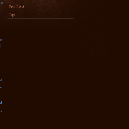
ne
Spis Treści
Tagi
)
zny
)
na
6)
a
ia