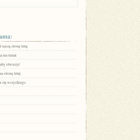
ama:
 naszą stronę tutaj
a ten temat
, aby otworzyć
na stronę tutaj
 się wszystkiego