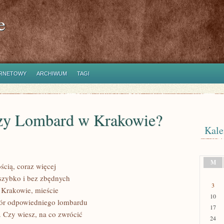
e
ERNETOWY
ARCHIWUM
TAGI
szy Lombard w Krakowie?
Kale
M
ścią, coraz więcej
 szybko i bez zbędnych
3
 Krakowie, mieście
10
ór odpowiedniego lombardu
17
. Czy wiesz, na co zwrócić
24