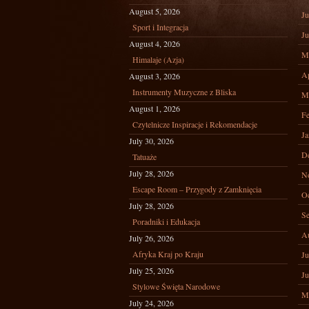
August 5, 2026
Ju
Sport i Integracja
Ju
August 4, 2026
M
Himalaje (Azja)
Ap
August 3, 2026
Instrumenty Muzyczne z Bliska
M
August 1, 2026
Fe
Czytelnicze Inspiracje i Rekomendacje
Ja
July 30, 2026
D
Tatuaże
July 28, 2026
N
Escape Room – Przygody z Zamknięcia
Oc
July 28, 2026
Se
Poradniki i Edukacja
A
July 26, 2026
Afryka Kraj po Kraju
Ju
July 25, 2026
Ju
Stylowe Święta Narodowe
M
July 24, 2026