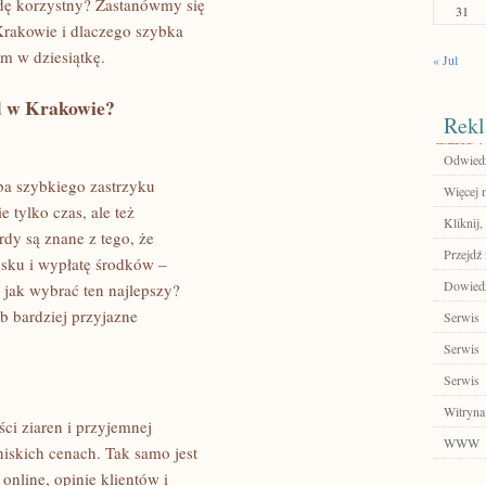
ę korzystny? Zastanówmy się
31
Krakowie i dlaczego szybka
m w dziesiątkę.
« Jul
d w Krakowie?
Rekl
Odwiedź
ba szybkiego zastrzyku
Więcej n
 tylko czas, ale też
Kliknij
dy są znane z tego, że
Przejdź 
osku i wypłatę środków –
Dowiedz
 jak wybrać ten najlepszy?
b bardziej przyjazne
Serwis
Serwis
Serwis
Witryna
ci ziaren i przyjemnej
WWW
niskich cenach. Tak samo jest
online, opinie klientów i