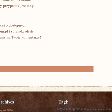
 przypadek jest inny.
ęcej o dostępnych
om.pl i sprawdź ofertę
amy na Twoje komentarze!
rchives
Tagi:
antyki
(27)
apteka
(27)
aranżacja wnętrz
(26)
ugust 2026