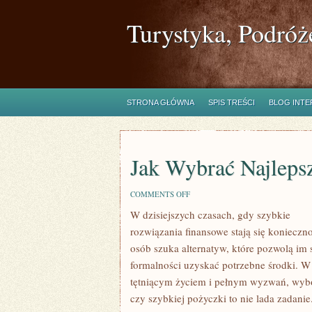
Turystyka, Podróż
STRONA GŁÓWNA
SPIS TREŚCI
BLOG INT
Jak Wybrać Najlep
ON
COMMENTS OFF
JAK
W dzisiejszych czasach, gdy szybkie
WYBRAĆ
NAJLEPSZY
rozwiązania finansowe stają się konieczno
LOMBARD
W
osób szuka alternatyw, które pozwolą im
KRAKOWIE?
formalności uzyskać potrzebne środki. W
tętniącym życiem i pełnym wyzwań, wyb
czy szybkiej pożyczki to nie lada zadanie