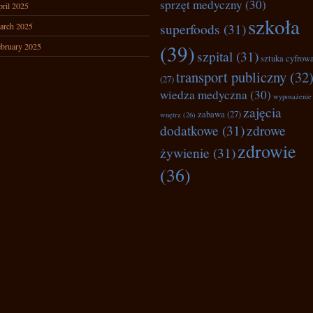
sprzęt medyczny
(30)
ril 2025
szkoła
superfoods
(31)
arch 2025
(39)
bruary 2025
szpital
(31)
sztuka cyfrow
transport publiczny
(32
(27)
wiedza medyczna
(30)
wyposażenie
zajęcia
zabawa
(27)
wnętrz
(26)
dodatkowe
(31)
zdrowe
zdrowie
żywienie
(31)
(36)