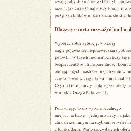
uwagę, aby dokonany wybór był naprawd
razem, jak znaleźć najlepszy lombard w 
pożyczka kraków może okazać się strzałe
Dlaczego warto rozważyć lombar
Wyobraź sobie sytuację, w której
nagle pojawia się nieprzewidziana potrze
gotówki. W takich momentach liczy się nie
bezpieczeństwo i transparentność. Lombar
oferują natychmiastowe rozpatrzenie wni
często nawet w ciągu kilku minut. Jednak
Czy niektóre punkty mają lepsze oferty lu
warunki? Oczywiście, że tak.
Porównując to do wyboru idealnego
miejsca na kawę – jednym zależy na jakoś
atmosferze, innym na szybkim serwisie i 
z lombardami. Warto sprawdzić ich ofertę 