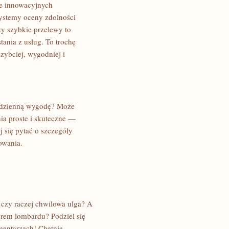
ie innowacyjnych
ystemy oceny zdolności
y szybkie przelewy to
tania z usług. To trochę
zybciej, wygodniej i
codzienną wygodę? Może
ia proste i skuteczne —
j się pytać o szczegóły
owania.
 czy raczej chwilowa ulga? A
rem lombardu? Podziel się
mentarzach! Chętnie