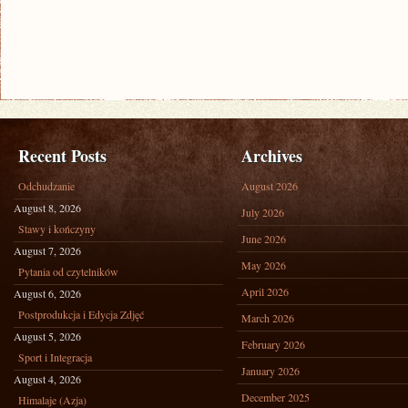
Recent Posts
Archives
Odchudzanie
August 2026
August 8, 2026
July 2026
Stawy i kończyny
June 2026
August 7, 2026
May 2026
Pytania od czytelników
April 2026
August 6, 2026
Postprodukcja i Edycja Zdjęć
March 2026
August 5, 2026
February 2026
Sport i Integracja
January 2026
August 4, 2026
December 2025
Himalaje (Azja)