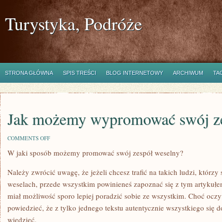
Turystyka, Podróże
STRONA GŁÓWNA
SPIS TREŚCI
BLOG INTERNETOWY
ARCHIWUM
TA
Jak możemy wypromować swój ze
ON
COMMENTS OFF
JAK
W jaki sposób możemy promować swój zespół weselny?
MOŻEMY
WYPROMOWAĆ
SWÓJ
Należy zwrócić uwagę, że jeżeli chcesz trafić na takich ludzi, którzy
ZESPÓŁ
WESELNY?
weselach, przede wszystkim powinieneś zapoznać się z tym artykułe
miał możliwość sporo lepiej poradzić sobie ze wszystkim. Choć oczy
powiedzieć, że z tylko jednego tekstu autentycznie wszystkiego się d
wiedzieć.