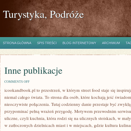
Turystyka, Podróże
STRONA GŁÓWNA
SPIS TREŚCI
BLOG INTERNETOWY
ARCHIWUM
TA
Inne publikacje
ON
COMMENTS OFF
INNE
icookandbook.pl to przestrzeń, w którym street food staje się inspir
PUBLIKACJE
niemal całego świata. To strona dla osób, które kochają jeść świadomi
nieoczywiste połączenia. Tutaj codzienny danie przestaje być zwykł
przypominać pełną wrażeń przygodę. Motywem przewodnim serwisu j
uliczne, czyli kuchnia, która rodzi się na ulicznych stoiskach, w m
w zatłoczonych dzielnicach miast i w miejscach, gdzie kultura kulin