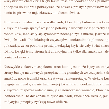
wszystkiemu charakter. Dzięki takim treściom icookandbook.pl moż
podejścia do kuchni i pokazywać, że nawet z prostych produktów mo
dania inspirowane najciekawszymi ulicami świata.
To również idealna przestrzeń dla osób, które lubią kulinarne ciekaw
klasyk ma swoją specyfikę: jedne potrawy narodziły się z potrzeby 
robotników, inne stały się symbolem nocnego życia miasta, jeszcze 
świąt, festiwali albo lokalnych zwyczajów. icookandbook.pl może op
pokazując, że za pozornie prostą przekąską kryje się cały świat znacz
różnic. Dzięki temu strona jest atrakcyjna nie tylko dla smakoszy, al
cenią ciekawostki.
Niezwykle ciekawym aspektem street foodu jest to, że łączy on trady
strony bazuje na dawnych przepisach i regionalnych zwyczajach, z dru
smaków, nowe techniki oraz kreatywne reinterpretacje. W efekcie kuch
reaguje na trendy, ale nie traci swojej tożsamości. icookandbook.p
klasyczne, rozpoznawalne dania, jak i nowoczesne wariacje, które cze
jednocześnie. To doskonałe miejsce dla osób, które chcą śledzić, jak 
tradycyjne przepisy zyskują nowe oblicza.