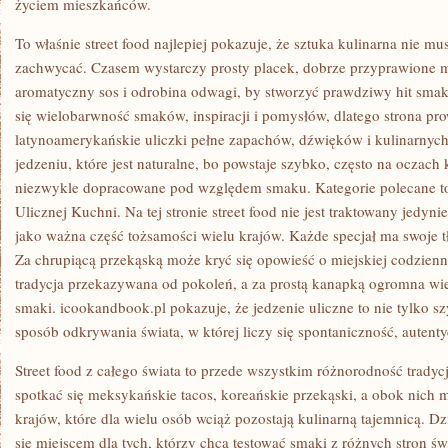
życiem mieszkańców.
To właśnie street food najlepiej pokazuje, że sztuka kulinarna nie m
zachwycać. Czasem wystarczy prosty placek, dobrze przyprawione 
aromatyczny sos i odrobina odwagi, by stworzyć prawdziwy hit sma
się wielobarwność smaków, inspiracji i pomysłów, dlatego strona pro
latynoamerykańskie uliczki pełne zapachów, dźwięków i kulinarnych
jedzeniu, które jest naturalne, bo powstaje szybko, często na oczach
niezwykle dopracowane pod względem smaku. Kategorie polecane 
Ulicznej Kuchni. Na tej stronie street food nie jest traktowany jedyni
jako ważna część tożsamości wielu krajów. Każde specjał ma swoje tło,
Za chrupiącą przekąską może kryć się opowieść o miejskiej codzienn
tradycja przekazywana od pokoleń, a za prostą kanapką ogromna wied
smaki. icookandbook.pl pokazuje, że jedzenie uliczne to nie tylko sz
sposób odkrywania świata, w której liczy się spontaniczność, autent
Street food z całego świata to przede wszystkim różnorodność tradycj
spotkać się meksykańskie tacos, koreańskie przekąski, a obok nich 
krajów, które dla wielu osób wciąż pozostają kulinarną tajemnicą. D
się miejscem dla tych, którzy chcą testować smaki z różnych stron 