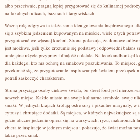
albo przeciwnie, pragną lepiej przygotować się do kulinarnej podróż
na lokalnych ulicach, bazarach i targowiskach.
Ważną rolę odgrywa tu także sama idea gotowania inspirowanego ulic
się z szybkim jedzeniem kupowanym na mieście, wiele z tych potr
przygotować we własnej kuchni. Strona pokazuje, że domowe odtworz
jest możliwe, jeśli tylko zrozumie się podstawy: odpowiedni balans
umiejętne użycie przypraw i dbałość o detale. Na icookandbook.pl ku
dla każdego, kto ma ochotę na smakowe poszukiwania. To miejsce, 
przekonać się, że przygotowanie inspirowanych światem przekąsek ni
potrafi zaskoczyć charakterem.
Strona przyciąga osoby ciekawe świata, bo street food jest nieroze
nowych miejsc. Każde miasto ma swoje kulinarne symbole, swoje ulic
smaki. W jednych krajach królują ostre sosy i pikantne marynaty, w 
cytrusy i chrupiące dodatki. Są miejsca, w których najważniejsze są s
gdzie uliczne jedzenie opiera się na warzywach, ryżu, makaronach l
zbiera te inspiracje w jednym miejscu i pokazuje, że świat można po
także przez smak.