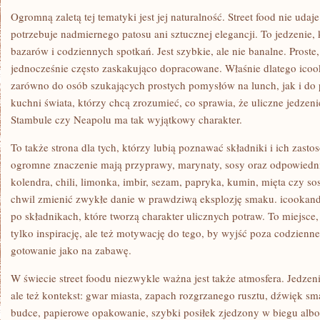
Ogromną zaletą tej tematyki jest jej naturalność. Street food nie udaj
potrzebuje nadmiernego patosu ani sztucznej elegancji. To jedzenie, k
bazarów i codziennych spotkań. Jest szybkie, ale nie banalne. Proste,
jednocześnie często zaskakująco dopracowane. Właśnie dlatego icoo
zarówno do osób szukających prostych pomysłów na lunch, jak i d
kuchni świata, którzy chcą zrozumieć, co sprawia, że uliczne jedz
Stambule czy Neapolu ma tak wyjątkowy charakter.
To także strona dla tych, którzy lubią poznawać składniki i ich zast
ogromne znaczenie mają przyprawy, marynaty, sosy oraz odpowiedn
kolendra, chili, limonka, imbir, sezam, papryka, kumin, mięta czy so
chwil zmienić zwykłe danie w prawdziwą eksplozję smaku. icookan
po składnikach, które tworzą charakter ulicznych potraw. To miejsce,
tylko inspirację, ale też motywację do tego, by wyjść poza codzienne
gotowanie jako na zabawę.
W świecie street foodu niezwykle ważna jest także atmosfera. Jedzeni
ale też kontekst: gwar miasta, zapach rozgrzanego rusztu, dźwięk sm
budce, papierowe opakowanie, szybki posiłek zjedzony w biegu alb