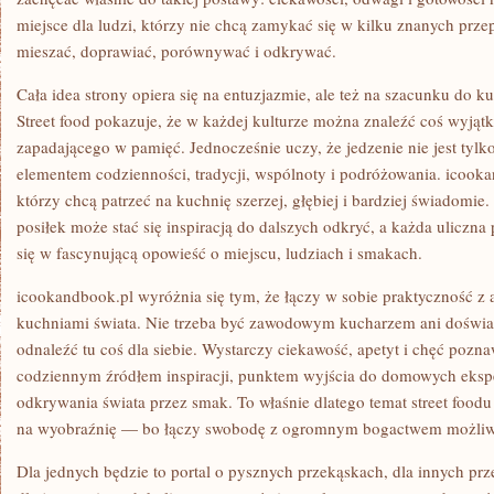
miejsce dla ludzi, którzy nie chcą zamykać się w kilku znanych przep
mieszać, doprawiać, porównywać i odkrywać.
Cała idea strony opiera się na entuzjazmie, ale też na szacunku do ku
Street food pokazuje, że w każdej kulturze można znaleźć coś wyjątk
zapadającego w pamięć. Jednocześnie uczy, że jedzenie nie jest tyl
elementem codzienności, tradycji, wspólnoty i podróżowania. icookan
którzy chcą patrzeć na kuchnię szerzej, głębiej i bardziej świadomie.
posiłek może stać się inspiracją do dalszych odkryć, a każda uliczn
się w fascynującą opowieść o miejscu, ludziach i smakach.
icookandbook.pl wyróżnia się tym, że łączy w sobie praktyczność z 
kuchniami świata. Nie trzeba być zawodowym kucharzem ani doświ
odnaleźć tu coś dla siebie. Wystarczy ciekawość, apetyt i chęć pozn
codziennym źródłem inspiracji, punktem wyjścia do domowych eks
odkrywania świata przez smak. To właśnie dlatego temat street foodu z
na wyobraźnię — bo łączy swobodę z ogromnym bogactwem możliw
Dla jednych będzie to portal o pysznych przekąskach, dla innych p