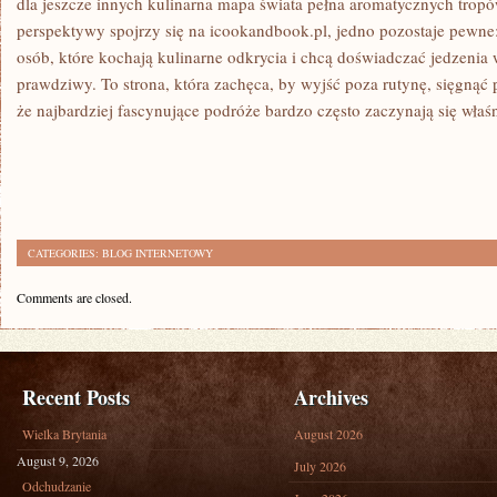
dla jeszcze innych kulinarna mapa świata pełna aromatycznych tropów
perspektywy spojrzy się na icookandbook.pl, jedno pozostaje pewne: 
osób, które kochają kulinarne odkrycia i chcą doświadczać jedzenia
prawdziwy. To strona, która zachęca, by wyjść poza rutynę, sięgnąć 
że najbardziej fascynujące podróże bardzo często zaczynają się właś
CATEGORIES:
BLOG INTERNETOWY
Comments are closed.
Recent Posts
Archives
Wielka Brytania
August 2026
August 9, 2026
July 2026
Odchudzanie