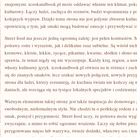
znajomymi. icookandbook.pl może oddawać właśnie ten klimat, poka
kulturowy. Łączy ludzi, zachęca do rozmów, budzi wspomnienia z po
kolejnych wypraw. Dzięki temu strona nie jest jedynie zbiorem kulina
opowieścią o tym, jak smaki mogą budować emocje i przywoływać ob
Street food ma jeszcze jedną ogromną zaletę: jest pełen kontrastów
potrawy ostre i wyraziste, jak i delikatne oraz subtelne. Są wśród nic
kremowe, kleiste, lekkie, sycące, pikantne, kwaśne, słodkie i słon
sprawia, że temat nigdy się nie wyczerpuje. Każdy kraj, region, a n
własny kulinarny język. icookandbook.pl otwiera na te różnice i zac
się do znanych smaków, lecz szukać nowych połączeń, nowych przy
strona dla ludzi, którzy rozumieją, że kuchnia świata nie kończy się 
daniach, ale rozciąga się na tysiące lokalnych specjałów i codzienn
Ważnym elementem takiej strony jest także inspiracja do domowego 
swobodnym, nieformalnym stylu. Nie chodzi tu o perfekcję rodem z re
smak, pomysł i przyjemność. Street food uczy, że potrawa może wyglą
zwyczajnie, a mimo to robić ogromne wrażenie. Liczy się dobre pie
przygotowane mięso lub warzywa, świeże dodatki, właściwy sos i ten