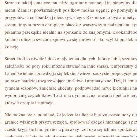
Strona o takiej tematyce ma także ogromny potencjał inspiracyjny d
menu. Zamiast powtarzalnych posiłków można sięgnąć po pomysły in
przygotować coś bardziej nieoczywistego. Raz może to być aromaty
sosem, innym razem chrupiący placek z warzywnym nadzieniem, syc
pikantna przekąska idealna na spotkanie ze znajomymi. icookandbo
kuchnia uliczna świetnie sprawdza się zarówno jako szybki posiłek n
kolację.
Street food to również doskonały temat dla tych, którzy lubią sezon
zależności od pory roku można stawiać na inne smaki, temperatury d
Latem świetnie sprawdzają się lekkie, świeże, soczyste propozycje p
potrawy bardziej rozgrzewające, treściwe i aromatyczne. Dzięki te
rytmem sezonów, zmieniać akcenty, podpowiadać nowe kierunki i ni
wyobraźnię czytelników. To strona dynamiczna, otwarta i pełna energ
których czerpie inspiracje.
Nie można też zapominać, że jedzenie uliczne bardzo często uczy ot
granice własnych przyzwyczajeń, spróbować czegoś nieznanego i prz
często kryją się tam, gdzie na pierwszy rzut oka się ich nie spodzi
zachęcać właśnie do takiej postawy: ciekawości, odwagi i gotowości 