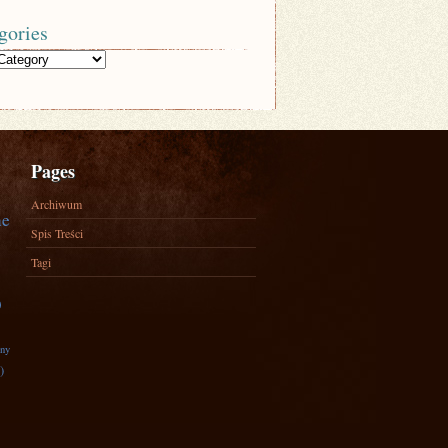
gories
Pages
Archiwum
ne
Spis Treści
Tagi
)
zny
)