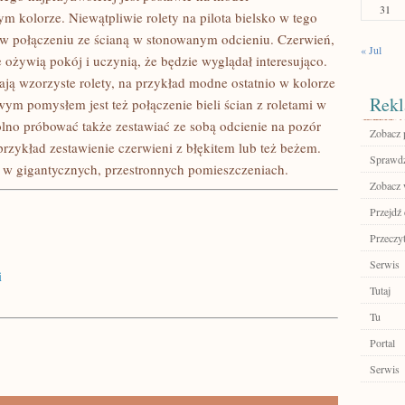
31
 kolorze. Niewątpliwie rolety na pilota bielsko w tego
 w połączeniu ze ścianą w stonowanym odcieniu. Czerwień,
« Jul
 ożywią pokój i uczynią, że będzie wyglądał interesująco.
ają wzorzyste rolety, na przykład modne ostatnio w kolorze
Rekl
m pomysłem jest też połączenie bieli ścian z roletami w
lno próbować także zestawiać ze sobą odcienie na pozór
Zobacz p
przykład zestawienie czerwieni z błękitem lub też beżem.
Sprawdź
ę w gigantycznych, przestronnych pomieszczeniach.
Zobacz w
Przejdź
Przeczyt
Serwis
i
Tutaj
Tu
Portal
Serwis