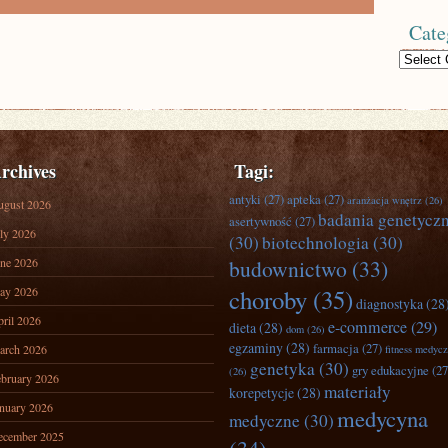
Cate
Categories
rchives
Tagi:
antyki
(27)
apteka
(27)
aranżacja wnętrz
(26)
ugust 2026
badania genetycz
asertywność
(27)
ly 2026
(30)
biotechnologia
(30)
ne 2026
budownictwo
(33)
ay 2026
choroby
(35)
diagnostyka
(28
ril 2026
e-commerce
(29)
dieta
(28)
dom
(26)
egzaminy
(28)
farmacja
(27)
arch 2026
fitness medyc
genetyka
(30)
gry edukacyjne
(27
(26)
bruary 2026
materiały
korepetycje
(28)
nuary 2026
medycyna
medyczne
(30)
ecember 2025