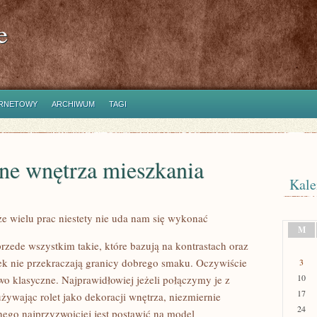
e
ERNETOWY
ARCHIWUM
TAGI
ne wnętrza mieszkania
Kale
że wielu prac niestety nie uda nam się wykonać
M
zede wszystkim takie, które bazują na kontrastach oraz
ek nie przekraczają granicy dobrego smaku. Oczywiście
3
10
o klasyczne. Najprawidłowiej jeżeli połączymy je z
17
ywając rolet jako dekoracji wnętrza, niezmiernie
24
go najprzyzwoiciej jest postawić na model