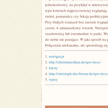
jednokolorowy, na przykład w intensywnym
typu kolorach najprzyzwoiciej wyglądają
zieleń, pomarańcz czy fuksja perfekcyjnie
Przy białych ścianach bez zarzutu wygląd
czerni, w adamaszkowy wzorek. Nietypowy
szachownicę lub ewentualnie w paski. Wo
do siebie nie pasujące. W jaki sposób na 
Połączenia niebanalne, ale sprawdzają si
1.
nawigacja
2.
http://christinmollnar.de/spis-tresci
3.
teksty
4.
http://christoph-der-friseur.de/spis-tresc
5.
wpisy