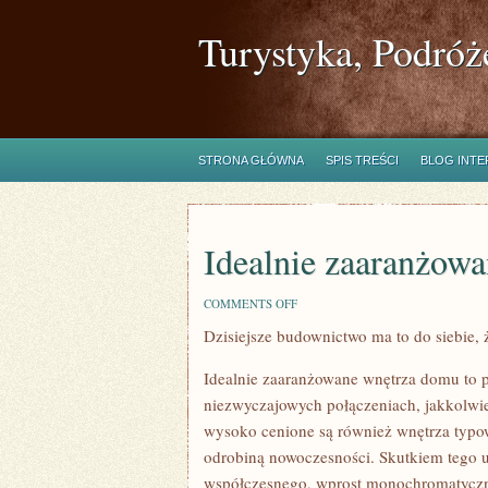
Turystyka, Podróż
STRONA GŁÓWNA
SPIS TREŚCI
BLOG INT
Idealnie zaaranżowa
ON
COMMENTS OFF
IDEALNIE
Dzisiejsze budownictwo ma to do siebie, 
ZAARANŻOWANE
WNĘTRZA
MIESZKANIA
Idealnie zaaranżowane wnętrza domu to pr
niezwyczajowych połączeniach, jakkolwi
wysoko cenione są również wnętrza typow
odrobiną nowoczesności. Skutkiem tego uż
współczesnego, wprost monochromatyczne