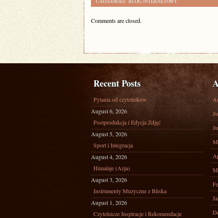
CATEGORIES:
BLOG INTERNETOWY
Comments are closed.
Recent Posts
A
Pytania od czytelników
A
August 6, 2026
Ju
Postprodukcja i Edycja Zdjęć
Ju
August 5, 2026
M
Sport i Integracja
Ap
August 4, 2026
Himalaje (Azja)
M
August 3, 2026
Fe
Instrumenty Muzyczne z Bliska
Ja
August 1, 2026
D
Czytelnicze Inspiracje i Rekomendacje