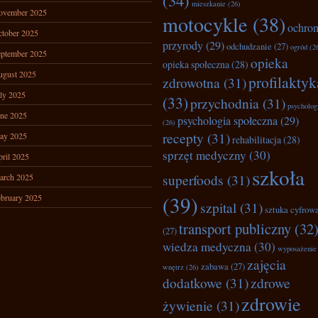
(34)
mieszkanie
(26)
ovember 2025
motocykle
(38)
ochro
tober 2025
przyrody
(29)
odchudzanie
(27)
ogród
(2
ptember 2025
opieka
opieka społeczna
(28)
ugust 2025
profilaktyk
zdrowotna
(31)
ly 2025
(33)
przychodnia
(31)
psycholog
ne 2025
psychologia społeczna
(29)
(26)
recepty
(31)
ay 2025
rehabilitacja
(28)
sprzęt medyczny
(30)
ril 2025
szkoła
superfoods
(31)
arch 2025
(39)
bruary 2025
szpital
(31)
sztuka cyfrow
transport publiczny
(32
(27)
wiedza medyczna
(30)
wyposażenie
zajęcia
zabawa
(27)
wnętrz
(26)
dodatkowe
(31)
zdrowe
zdrowie
żywienie
(31)