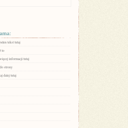
ama:
ełen tekst tutaj
 to
ięcej informacji tutaj
 do strony
aj dalej tutaj