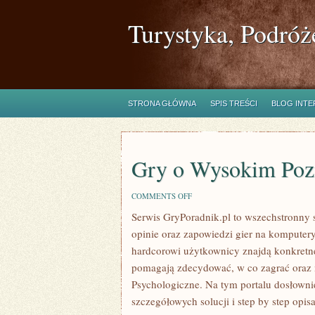
Turystyka, Podróż
STRONA GŁÓWNA
SPIS TREŚCI
BLOG INT
Gry o Wysokim Poz
ON
COMMENTS OFF
GRY
Serwis GryPoradnik.pl to wszechstronny s
O
WYSOKIM
opinie oraz zapowiedzi gier na komputery 
POZIOMIE
TRUDNOŚCI
hardcorowi użytkownicy znajdą konkretne
pomagają zdecydować, w co zagrać oraz 
Psychologiczne. Na tym portalu dosłownie
szczegółowych solucji i step by step opis