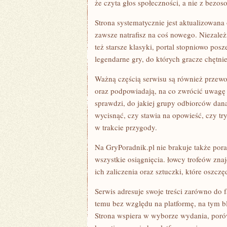
że czyta głos społeczności, a nie z bez
Strona systematycznie jest aktualizowana 
zawsze natrafisz na coś nowego. Niezależ
też starsze klasyki, portal stopniowo pos
legendarne gry, do których gracze chętni
Ważną częścią serwisu są również przewo
oraz podpowiadają, na co zwrócić uwagę 
sprawdzi, do jakiej grupy odbiorców dana 
wycisnąć, czy stawia na opowieść, czy try
w trakcie przygody.
Na GryPoradnik.pl nie brakuje także pora
wszystkie osiągnięcia. łowcy trofeów zn
ich zaliczenia oraz sztuczki, które oszczę
Serwis adresuje swoje treści zarówno do 
temu bez względu na platformę, na tym bl
Strona wspiera w wyborze wydania, poró