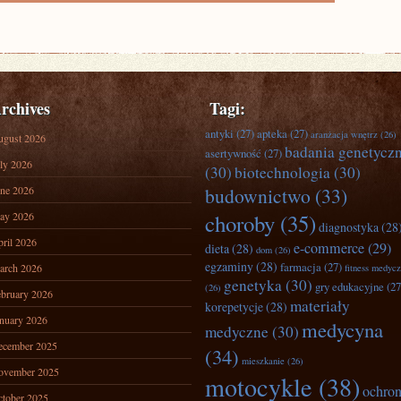
rchives
Tagi:
antyki
(27)
apteka
(27)
aranżacja wnętrz
(26)
ugust 2026
badania genetycz
asertywność
(27)
ly 2026
(30)
biotechnologia
(30)
ne 2026
budownictwo
(33)
ay 2026
choroby
(35)
diagnostyka
(28
ril 2026
e-commerce
(29)
dieta
(28)
dom
(26)
egzaminy
(28)
farmacja
(27)
arch 2026
fitness medyc
genetyka
(30)
gry edukacyjne
(27
(26)
bruary 2026
materiały
korepetycje
(28)
nuary 2026
medycyna
medyczne
(30)
ecember 2025
(34)
mieszkanie
(26)
ovember 2025
motocykle
(38)
ochro
tober 2025