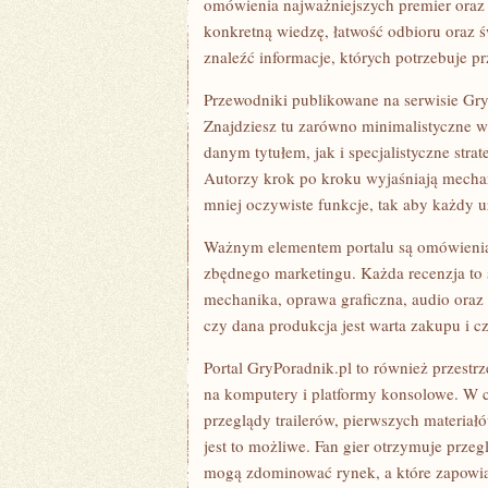
omówienia najważniejszych premier oraz 
konkretną wiedzę, łatwość odbioru oraz ś
znaleźć informacje, których potrzebuje p
Przewodniki publikowane na serwisie Gry
Znajdziesz tu zarówno minimalistyczne ws
danym tytułem, jak i specjalistyczne stra
Autorzy krok po kroku wyjaśniają mechan
mniej oczywiste funkcje, tak aby każdy 
Ważnym elementem portalu są omówienia 
zbędnego marketingu. Każda recenzja to 
mechanika, oprawa graficzna, audio oraz
czy dana produkcja jest warta zakupu i cz
Portal GryPoradnik.pl to również przestr
na komputery i platformy konsolowe. W c
przeglądy trailerów, pierwszych materiał
jest to możliwe. Fan gier otrzymuje przeg
mogą zdominować rynek, a które zapowia