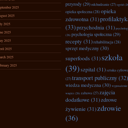
przyrody
(29)
odchudzanie
(27)
ogród
(2
ptember 2025
opieka
opieka społeczna
(28)
ugust 2025
profilaktyk
zdrowotna
(31)
ly 2025
(33)
przychodnia
(31)
psycholog
ne 2025
psychologia społeczna
(29)
(26)
recepty
(31)
ay 2025
rehabilitacja
(28)
sprzęt medyczny
(30)
ril 2025
szkoła
superfoods
(31)
arch 2025
(39)
bruary 2025
szpital
(31)
sztuka cyfrow
transport publiczny
(32
(27)
wiedza medyczna
(30)
wyposażenie
zajęcia
zabawa
(27)
wnętrz
(26)
dodatkowe
(31)
zdrowe
zdrowie
żywienie
(31)
(36)