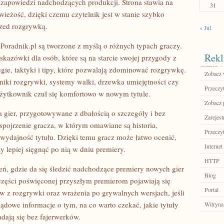
zapowiedzi nadchodzących produkcji. Strona stawia na
31
wieżość, dzięki czemu czytelnik jest w stanie szybko
rzed rozgrywką.
« Jul
Poradnik.pl są tworzone z myślą o różnych typach graczy.
Rekl
kazówki dla osób, które są na starcie swojej przygody z
tegie, taktyki i tipy, które pozwalają zdominować rozgrywkę.
Zobacz 
iki rozgrywki, systemy walki, drzewka umiejętności czy
Przeczyt
użytkownik czuł się komfortowo w nowym tytule.
Zobacz 
gier, przygotowywane z dbałością o szczegóły i bez
Zarejest
spojrzenie gracza, w którym omawiane są historia,
Przeczyt
 wydajność tytułu. Dzięki temu gracz może łatwo ocenić,
Internet
y lepiej sięgnąć po nią w dniu premiery.
HTTP
zeń, gdzie da się śledzić nadchodzące premiery nowych gier
Blog
zęści poświęconej przyszłym premierom pojawiają się
Portal
ów z rozgrywki oraz wrażenia po grywalnych wersjach, jeśli
lądowe informacje o tym, na co warto czekać, jakie tytuły
Witryna
dają się bez fajerwerków.