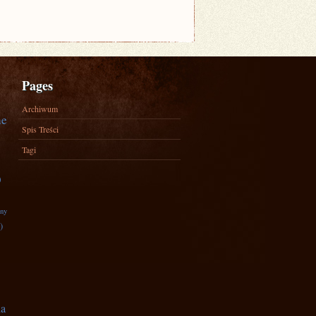
Pages
Archiwum
ne
Spis Treści
Tagi
)
zny
)
na