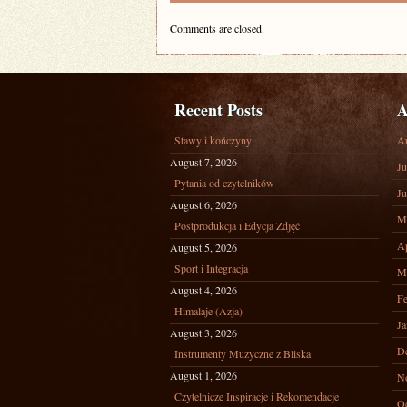
Comments are closed.
Recent Posts
A
Stawy i kończyny
A
August 7, 2026
Ju
Pytania od czytelników
Ju
August 6, 2026
M
Postprodukcja i Edycja Zdjęć
Ap
August 5, 2026
Sport i Integracja
M
August 4, 2026
Fe
Himalaje (Azja)
Ja
August 3, 2026
D
Instrumenty Muzyczne z Bliska
August 1, 2026
N
Czytelnicze Inspiracje i Rekomendacje
Oc