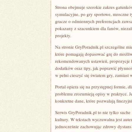
Strona obejmuje szerokie zakres gatunków
symulacyjne, po gry sportowe, mroczne ty
gracze o odmiennych preferencjach zawsz
pokazany z szacunkiem dla fanów, niezal
projekty.
Na stronie GryPoradnik.pl szczególne mie
które pomagają dopasować grę do możliwoś
rekomendowanych ustawień, propozycje ko
dodatków oraz tipy, jak poprawić płynno
w pełni cieszyć się światem gry, zamiast 
Portal opiera się na przystępnej formie,
problemu zrozumieją opisy w praktyce. J
konkretne dane, które pozwalają finezyjn
Serwis GryPoradnik.pl to nie tylko suche 
kultury. W tekstach wyczuwalna jest aute
jednocześnie zachowując zdrowy dystans 