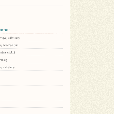
ama:
więcej informacji
aj więcej o tym
pełen artykuł
ruj się
aj dalej tutaj