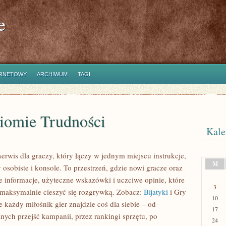
e
ERNETOWY
ARCHIWUM
TAGI
iomie Trudności
Kale
erwis dla graczy, który łączy w jednym miejscu instrukcje,
M
osobiste i konsole. To przestrzeń, gdzie nowi gracze oraz
 informacje, użyteczne wskazówki i uczciwe opinie, które
3
maksymalnie cieszyć się rozgrywką. Zobacz:
Bijatyki
i Gry
10
 każdy miłośnik gier znajdzie coś dla siebie – od
17
anych przejść kampanii, przez rankingi sprzętu, po
24