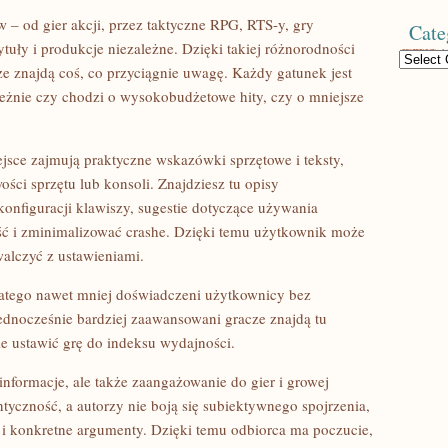
 – od gier akcji, przez taktyczne RPG, RTS-y, gry
Cate
tuły i produkcje niezależne. Dzięki takiej różnorodności
Categories
e znajdą coś, co przyciągnie uwagę. Każdy gatunek jest
eżnie czy chodzi o wysokobudżetowe hity, czy o mniejsze
jsce zajmują praktyczne wskazówki sprzętowe i teksty,
ci sprzętu lub konsoli. Znajdziesz tu opisy
nfiguracji klawiszy, sugestie dotyczące używania
ść i zminimalizować crashe. Dzięki temu użytkownik może
walczyć z ustawieniami.
 dlatego nawet mniej doświadczeni użytkownicy bez
ednocześnie bardziej zaawansowani gracze znajdą tu
ie ustawić grę do indeksu wydajności.
informacje, ale także zaangażowanie do gier i growej
ntyczność, a autorzy nie boją się subiektywnego spojrzenia,
i konkretne argumenty. Dzięki temu odbiorca ma poczucie,