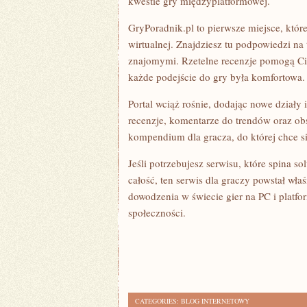
kwestie gry międzyplatformowej.
GryPoradnik.pl to pierwsze miejsce, któ
wirtualnej. Znajdziesz tu podpowiedzi na
znajomymi. Rzetelne recenzje pomogą Ci
każde podejście do gry była komfortowa.
Portal wciąż rośnie, dodając nowe działy
recenzje, komentarze do trendów oraz obs
kompendium dla gracza, do której chce s
Jeśli potrzebujesz serwisu, które spina so
całość, ten serwis dla graczy powstał wła
dowodzenia w świecie gier na PC i platf
społeczności.
CATEGORIES:
BLOG INTERNETOWY