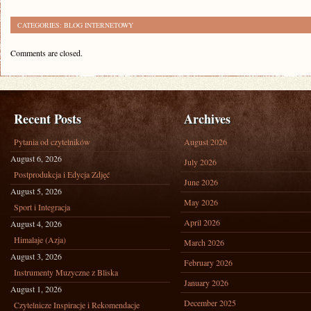
CATEGORIES:
BLOG INTERNETOWY
Comments are closed.
Recent Posts
Archives
Pytania od czytelników
August 2026
August 6, 2026
July 2026
Postprodukcja i Edycja Zdjęć
June 2026
August 5, 2026
May 2026
Sport i Integracja
April 2026
August 4, 2026
Himalaje (Azja)
March 2026
August 3, 2026
February 2026
Instrumenty Muzyczne z Bliska
January 2026
August 1, 2026
December 2025
Czytelnicze Inspiracje i Rekomendacje