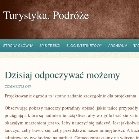
Turystyka, Podróże
STRONA GŁÓWNA
SPIS TREŚCI
BLOG INTERNETOWY
ARCHIWUM
TA
Dzisiaj odpoczywać możemy
ON
COMMENTS OFF
DZISIAJ
Projektowanie ogrodu to istotne zadanie szczególnie dla projektanta
ODPOCZYWAĆ
MOŻEMY
Obserwując pokazy tancerzy potrafimy opisać, jakie tańce przypadły
pociągają a które są nadmiernie uciążliwe, aby w ogóle brać się za
okazałym marzeniem jest to, żeby nauczyć się tańczyć. Jest jakkolwi
tańczyć, żeby bawić się, żeby przedstawić nasze umiejętności. A ka
admirowany wychodząc na parkiet. Gorąco zapraszamy na witrynę i