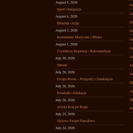
August 5, 2026
Fe
Sport i Integracja
Ja
August 4, 2026
D
Himalaje (Azja)
August 3, 2026
N
Instrumenty Muzyczne z Bliska
Oc
August 1, 2026
Se
Czytelnicze Inspiracje i Rekomendacje
A
July 30, 2026
Tatuaże
Ju
July 28, 2026
Ju
Escape Room – Przygody z Zamknięcia
M
July 28, 2026
Ap
Poradniki i Edukacja
M
July 26, 2026
Afryka Kraj po Kraju
Fe
July 25, 2026
Stylowe Święta Narodowe
July 24, 2026