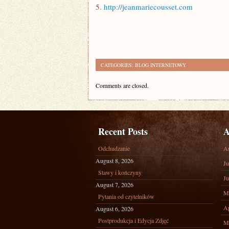
5.
http://jeanmariecousset.com
CATEGORIES:
BLOG INTERNETOWY
Comments are closed.
Recent Posts
A
Odchudzanie
A
August 8, 2026
Ju
Stawy i kończyny
Ju
August 7, 2026
M
Pytania od czytelników
Ap
August 6, 2026
Postprodukcja i Edycja Zdjęć
M