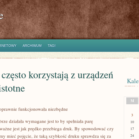
e
ERNETOWY
ARCHIWUM
TAGI
 często korzystają z urządzeń
Kale
istotne
M
poprawnie funkcjonowała niezbędne
3
brze działała wymagane jest to by spełniała parę
10
ażne jest jak prędko przebiega druk. By spowodować czy
17
my mieć pojęcie, że taką szybkość druku sprawdza się za
24