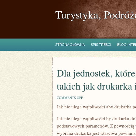
Turystyka, Podróż
STRONA GŁÓWNA
SPIS TREŚCI
BLOG INT
Dla jednostek, które
takich jak drukarka 
ON
COMMENTS OFF
DLA
Jak nie ulega wątpliwości aby drukarka 
JEDNOSTEK,
KTÓRE
CZĘSTO
Jak nie ulega wątpliwości by drukarka do
KORZYSTAJĄ
Z
podstawowych parametrów. Z pewnością w
URZĄDZEŃ
wybrana drukarka jest właściwa powinniś
TAKICH