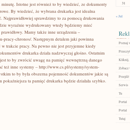
31
utę. Istotne jest również to by wiedzieć, ze dokumenty
lorowe. By wiedzieć, że wybrana drukarka jest idealna
« Jul
ść. Najprawidłowiej sprawdzimy to za pomocą drukowania
 będzie wyraźnie wydrukowany wtedy będziemy mieć
t prawidłowy. Mamy także inne urządzenia –
Rekl
asu-pracy-chronos/. Następnym detalem jaki powinna
Poznaj 
ść w trakcie pracy. Na pewno nie jest przyjemne kiedy
Przeczyt
dokumentów drukarka działa nadzwyczaj głośno. Ostatnim
jest to by zwrócić uwagę na pamięć wewnętrzną danego
Kliknij,
 też inne systemy – http://www.cs.pl/systemy/system-
Zobacz w
szystkim to by była obszerna pojemność dokumentów jakie są
Przejdź 
 pokaźniejsza ta pamięć drukarka będzie działała szybko.
Serwis
Tu
Portal
Portal
Tutaj