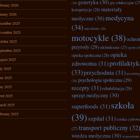
genetyka
(30)
gry edukacyjne
(27
(26)
bruary 2026
materiały
korepetycje
(28)
nuary 2026
medycyna
medyczne
(30)
ecember 2025
(34)
mieszkanie
(26)
ovember 2025
motocykle
(38)
ochro
tober 2025
przyrody
(29)
odchudzanie
(27)
ogród
(2
ptember 2025
opieka
opieka społeczna
(28)
ugust 2025
profilaktyk
zdrowotna
(31)
ly 2025
(33)
przychodnia
(31)
psycholog
ne 2025
psychologia społeczna
(29)
(26)
recepty
(31)
ay 2025
rehabilitacja
(28)
sprzęt medyczny
(30)
ril 2025
szkoła
superfoods
(31)
arch 2025
(39)
bruary 2025
szpital
(31)
sztuka cyfrow
transport publiczny
(32
(27)
wiedza medyczna
(30)
wyposażenie