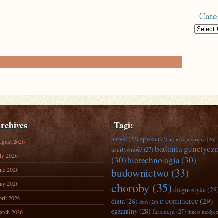
Cate
Categories
rchives
Tagi:
antyki
(27)
apteka
(27)
aranżacja wnętrz
(26)
ugust 2026
badania genetycz
asertywność
(27)
ly 2026
(30)
biotechnologia
(30)
ne 2026
budownictwo
(33)
ay 2026
choroby
(35)
diagnostyka
(28
ril 2026
e-commerce
(29)
dieta
(28)
dom
(26)
egzaminy
(28)
farmacja
(27)
arch 2026
fitness medyc