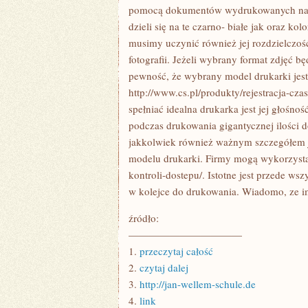
JAK
pomocą dokumentów wydrukowanych na min
DRUKARKA
dzieli się na te czarno- białe jak oraz ko
ISTOTNE
musimy uczynić również jej rozdzielczo
fotografii. Jeżeli wybrany format zdjęć
pewność, że wybrany model drukarki jes
http://www.cs.pl/produkty/rejestracja-cz
spełniać idealna drukarka jest jej głośno
podczas drukowania gigantycznej ilości 
jakkolwiek również ważnym szczegółem 
modelu drukarki. Firmy mogą wykorzystać
kontroli-dostepu/. Istotne jest przede w
w kolejce do drukowania. Wiadomo, ze im
źródło:
———————————
1.
przeczytaj całość
2.
czytaj dalej
3.
http://jan-wellem-schule.de
4.
link