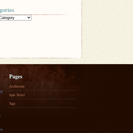
gories
Pages
Archiwum
ne
Spis Treści
Tagi
)
zny