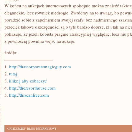
W końcu na aukcjach internetowych spokojnie można znaleźć takie u
eleganckie, lecz również niedrogie. Zwróćmy na to uwagę, bo pewnie
poradzić sobie z zapełnieniem swojej szafy, bez nadmiernego szastan
przecież takowe oszczędności są o tyle bardzo dobrze, iż i tak na ni
pokazuje, że jeżeli kobieta pragnie atrakcyjniej wyglądać, lecz nie pł
z pewnością powinna wejść na aukcje.
źródło:
———————————
1.
http://thatcorporatemagicguy.com
2.
tutaj
3.
kliknij aby zobaczyć
4.
http://theresorthouse.com
5.
http://thiscanfree.com
CATEGORIES:
BLOG INTERNETOWY