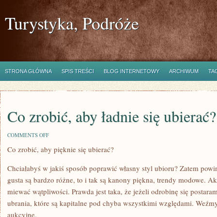
Turystyka, Podróże
STRONA GŁÓWNA
SPIS TREŚCI
BLOG INTERNETOWY
ARCHIWUM
TA
Co zrobić, aby ładnie się ubierać?
ON
COMMENTS OFF
CO
Co zrobić, aby pięknie się ubierać?
ZROBIĆ,
ABY
ŁADNIE
Chciałabyś w jakiś sposób poprawić własny styl ubioru? Zatem powi
SIĘ
UBIERAĆ?
gusta są bardzo różne, to i tak są kanony piękna, trendy modowe. Ak
miewać wątpliwości. Prawda jest taka, że jeżeli odrobinę się postaram
ubrania, które są kapitalne pod chyba wszystkimi względami. Weźm
aukcyjne.