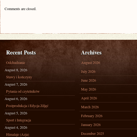
Comments are closed.
Recent Posts
Archives
Odchudzanie
August 2026
August 8, 2026
July 2026
Stawy i kończyny
June 2026
August 7, 2026
May 2026
Pytania od czytelników
April 2026
August 6, 2026
Postprodukcja i Edycja Zdjęć
March 2026
August 5, 2026
February 2026
Sport i Integracja
January 2026
August 4, 2026
December 2025
Himalaje (Azja)