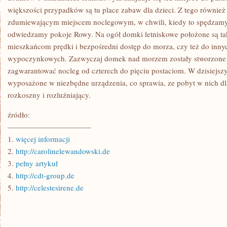
większości przypadków są tu place zabaw dla dzieci. Z tego równie
zdumiewającym miejscem noclegowym, w chwili, kiedy to spędzam
odwiedzamy pokoje Rowy. Na ogół domki letniskowe położone są ta
mieszkańcom prędki i bezpośredni dostęp do morza, czy też do inny
wypoczynkowych. Zazwyczaj domek nad morzem zostały stworzone w
zagwarantować nocleg od czterech do pięciu postaciom. W dzisiejsz
wyposażone w niezbędne urządzenia, co sprawia, ze pobyt w nich dla
rozkoszny i rozluźniający.
źródło:
———————————
1.
więcej informacji
2.
http://carolinelewandowski.de
3.
pełny artykuł
4.
http://cdt-group.de
5.
http://celestesirene.de