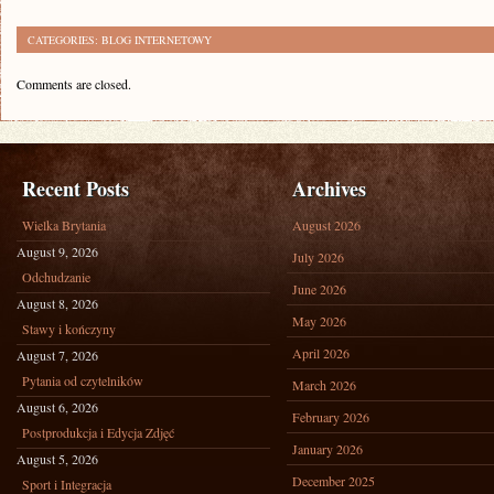
CATEGORIES:
BLOG INTERNETOWY
Comments are closed.
Recent Posts
Archives
Wielka Brytania
August 2026
August 9, 2026
July 2026
Odchudzanie
June 2026
August 8, 2026
May 2026
Stawy i kończyny
April 2026
August 7, 2026
Pytania od czytelników
March 2026
August 6, 2026
February 2026
Postprodukcja i Edycja Zdjęć
January 2026
August 5, 2026
December 2025
Sport i Integracja