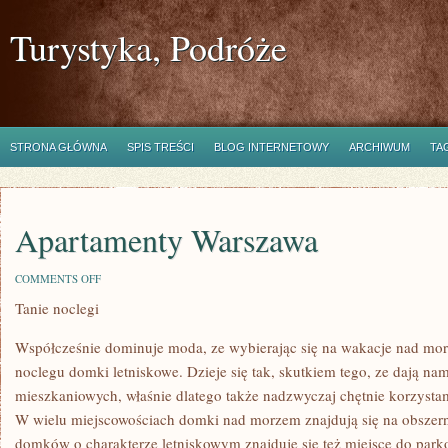
Turystyka, Podróże
STRONA GŁÓWNA
SPIS TREŚCI
BLOG INTERNETOWY
ARCHIWUM
TA
Apartamenty Warszawa
ON
COMMENTS OFF
APARTAMENTY
Tanie noclegi
WARSZAWA
Współcześnie dominuje moda, ze wybierając się na wakacje nad mo
noclegu domki letniskowe. Dzieje się tak, skutkiem tego, ze dają na
mieszkaniowych, właśnie dlatego także nadzwyczaj chętnie korzysta
W wielu miejscowościach domki nad morzem znajdują się na obszern
domków o charakterze letniskowym znajduje się też miejsce do parko