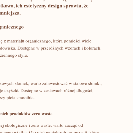
owo, ⁤ich estetyczny⁤ design sprawia, że
mniejsza.
rganicznego
ę z​ materiału organicznego,⁢ która pomieści wiele
dowiska.​ Dostępne w przeróżnych wzorach ⁣i kolorach,
ziennego stylu.
ikowych słomek,‍ warto zainwestować w stalowe ‌słomki,
⁤je‍ czyścić. Dostępne w‌ zestawach różnej długości,
y ⁢picia ⁢smoothie.
ich produktów‍ zero​ waste
ziej ekologiczne i zero waste, warto zacząć od
nego użytku. ⁤Oto‌ pięć genialnych propozycji, które