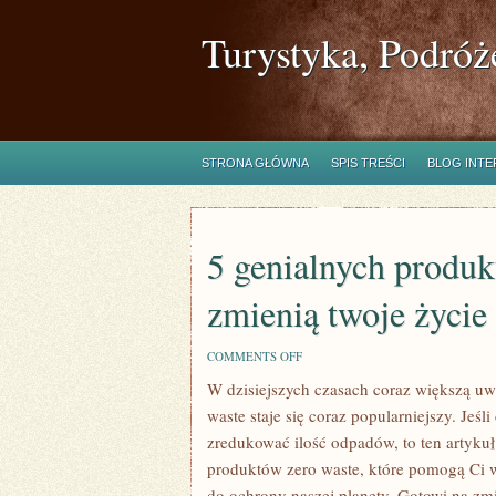
Turystyka, Podróż
STRONA GŁÓWNA
SPIS TREŚCI
BLOG INT
5 genialnych produk
zmienią twoje życie
ON
COMMENTS OFF
5
W dzisiejszych czasach coraz większą uwa
GENIALNYCH
PRODUKTÓW
waste staje ⁤się coraz popularniejszy. Jeśl
ZERO
WASTE,
zredukować ilość odpadów, ​to⁢ ten ⁤artykuł
KTÓRE
produktów ‍zero waste, które pomogą Ci w 
ZMIENIĄ
TWOJE
do ochrony​ naszej planety. ⁣Gotowi na zm