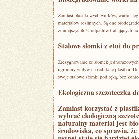
Zamiast plastikowych​ worków, ⁤warto sięg
materiałów roślinnych. Są one biodegrado
zmniejszyć ilość odpadów trafiających ​n
Stalowe słomki z etui ‍do p
Zrezygnowanie ze słomek ‌jednorazowych n
ogromny wpływ na redukcję plastiku. Do
swoje stalowe słomki pod ‌ręką, bez ⁣koni
Ekologiczna szczoteczka ⁢
Zamiast korzystać⁢ z plast
wybrać ekologiczną szczot
naturalny materiał jest bi
środowiska, co‍ sprawia, ż
ustnej ⁢staje ‍się ‌bardziej e