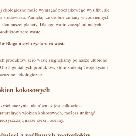
j ekologiczne może wymagać początkowego wysiłku, ale
a ⁢środowiska. Pamiętaj, że drobne zmiany w codziennych
an ​naszej ⁤planety. Dlatego warto zacząć od małych
produktów zero waste.
w Bloga o ⁢stylu⁤ życia zero waste
ch produktów zero waste⁣ sięgnęliśmy po nasze ulubione⁢
​ Oto ​5 genialnych produktów, które zmienią Twoje życie i
noważone i ekologiczne.
ókien⁢ kokosowych
zyści naczynia, ale ⁣również ⁢jest całkowicie
aturalnych włókien‌ kokosowych, możesz ‌uniknąć⁤
eczyszczają⁤ nasze rzeki i oceany.
śmieci z roślinnych materiałów