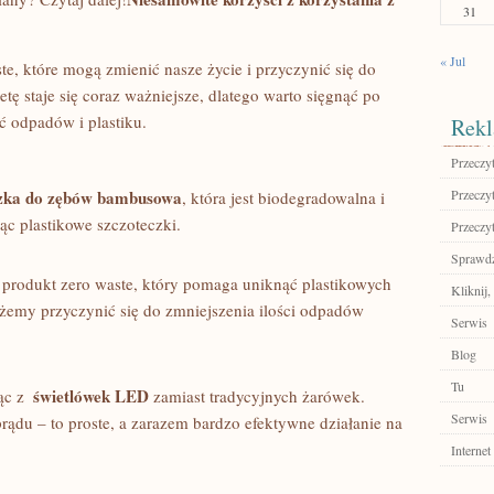
31
« Jul
e, ‍które​ mogą zmienić‌ nasze życie i​ przyczynić się do
etę staje⁣ się coraz​ ważniejsze,⁣ dlatego warto sięgnąć po
ć odpadów i​ plastiku.
Rekl
Przeczyt
czka do zębów bambusowa
Przeczyt
, która‍ jest ​biodegradowalna i
ąc plastikowe⁣ szczoteczki.
Przeczyt
Sprawdź
produkt zero waste,‍ który⁣ pomaga uniknąć⁢ plastikowych
Kliknij,
my ⁢przyczynić ⁤się do ⁤zmniejszenia⁣ ilości⁣ odpadów​
Serwis
Blog
Tu
świetlówek LED
ąc z ​
zamiast tradycyjnych żarówek.
Serwis
rądu – to proste, a zarazem bardzo ⁢efektywne​ działanie na
Internet