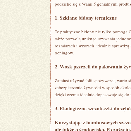
podzielić się z Wami⁤ 5 ⁢genialnymi produk
1. Szklane bidony termiczne
Te praktyczne bidony nie tylko ‌pomogą Ci ⁣
także pozwolą uniknąć używania jednora
rozmiarach i wzorach, idealnie‌ sprawdzą‍
treningów.
2. ​Wosk pszczeli do pakowania ży
Zamiast używać ​folii spożywczej, warto ‌s
‍zabezpieczenie żywności w sposób ekolo
‍dzięki czemu idealnie ‌dopasowuje się do
3. Ekologiczne ​szczoteczki do zę
Korzystając z⁤ bambusowych szczote
ale także o środowisko. Po zużyciu,