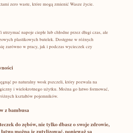
tami⁤ zero⁤ waste,‍ które mogą zmienić Wasze życie.
utrzymać napoje ⁢ciepłe​ lub‌ chłodne ⁢przez ⁢długi czas, ale
zowych plastikowych butelek. Dostępne w różnych
 się zarówno w pracy, jak ​i podczas⁢ wycieczek czy
wności
ięgnąć po​ naturalny wosk ⁢pszczeli, który ‌pozwala na
giczny i wielokrotnego użytku. Można go łatwo ‍formować,
‍ różnych kształtów pojemników.
bów z bambusa
czek do zębów, ⁢nie tylko ⁣dbasz o swoje zdrowie,‍
 łatwo można‍ je zutylizować, ⁤ponieważ są