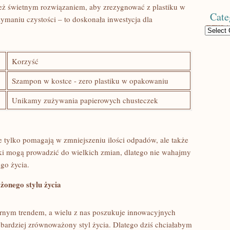
ż świetnym rozwiązaniem,⁤ aby⁣ zrezygnować⁢ z plastiku ‍w
Cate
zymaniu czystości – to doskonała inwestycja‌ dla
Categories
Korzyść
Szampon w⁣ kostce ⁤- zero⁢ plastiku ⁣w⁢ opakowaniu
Unikamy ⁢zużywania papierowych‌ chusteczek
e tylko ⁢pomagają w zmniejszeniu ilości odpadów, ale także⁢
ki ⁤mogą‌ prowadzić do wielkich ‌zmian, dlatego ‌nie wahajmy
o ‍życia.
onego ‌stylu życia
ularnym trendem, a wielu z nas poszukuje innowacyjnych
bardziej zrównoważony styl⁢ życia. Dlatego dziś ⁤chciałabym