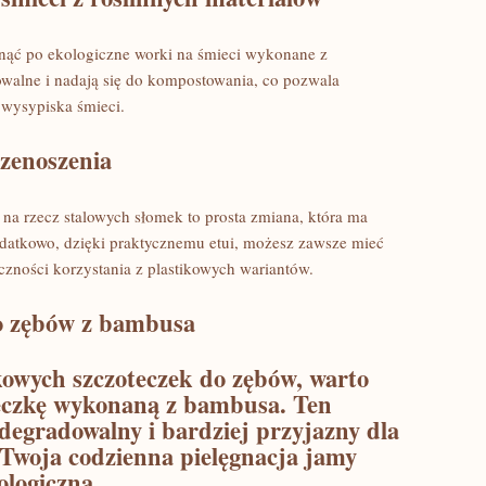
nąć ⁢po ekologiczne worki ⁣na śmieci wykonane z⁣
walne i nadają ⁣się do kompostowania, co pozwala
a wysypiska śmieci.
rzenoszenia
a rzecz​ stalowych słomek to prosta zmiana, która ma
datkowo, dzięki praktycznemu etui, możesz zawsze mieć
eczności korzystania z plastikowych‌ wariantów.
do zębów z bambusa
ikowych szczoteczek do zębów, warto
eczkę wykonaną​ z bambusa. Ten
odegradowalny i‍ bardziej przyjazny dla
e Twoja codzienna pielęgnacja‍ jamy
kologiczna.