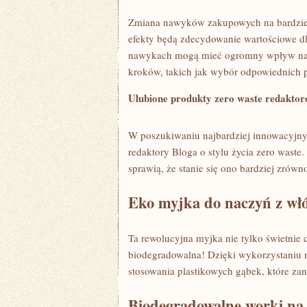
Zmiana nawyków zakupowych na bardzie
efekty będą zdecydowanie wartościowe dl
nawykach mogą​ mieć ogromny wpływ na st
kroków, takich jak wybór odpowiednich 
Ulubione produkty ‌zero waste redaktoró
W‍ poszukiwaniu ​najbardziej innowacyjny
redaktory ⁣Bloga o stylu życia zero waste.
‍sprawią, że stanie się‌ ono bardziej zrów
Eko myjka do‌ naczyń z ‌wł
Ta rewolucyjna myjka ​nie tylko świetnie c
biodegradowalna! Dzięki⁢ wykorzystaniu n
stosowania plastikowych gąbek, które zani
Biodegradowalne worki na 