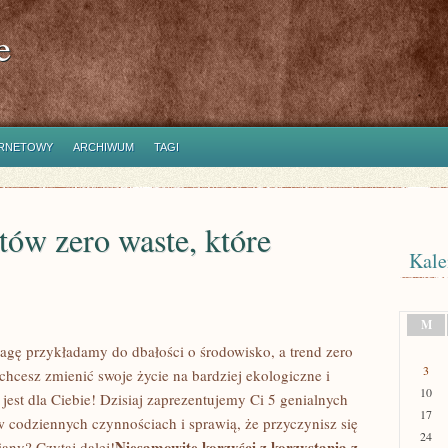
e
ERNETOWY
ARCHIWUM
TAGI
tów zero waste, które
Kale
M
gę przykładamy do ⁤dbałości ‌o środowisko, a trend zero⁢
3
i chcesz zmienić swoje ⁢życie na bardziej ekologiczne i
10
 jest ⁣dla​ Ciebie! Dzisiaj zaprezentujemy Ci 5 genialnych
17
codziennych czynnościach i‍ sprawią, ​że‍ przyczynisz się
24
Niesamowite korzyści z korzystania⁢ z
iany? Czytaj dalej!