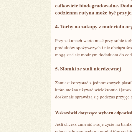
⁢całkowicie biodegradowalne. Dodatk
codzienna rutyna może być przyje
4. Torby na zakupy z materiału ​o
Przy​ zakupach ⁤warto mieć przy sobie torb
produktów spożywczych i nie obciąża śro
mogą stać się‍ modnym‍ dodatkiem do cod
5. Słomki ze ⁣stali nierdzewnej
Zamiast korzystać z⁣ jednorazowych​ plast
które można⁣ używać wielokrotnie ‌i łatwo 
doskonale sprawdzą się ⁢podczas przyjęć cz
Wskazówki dotyczące​ wyboru odpowiedn
Jeśli chcesz⁤ zmienić swoje życie na bard
odpowiedniego wyboru produktów⁣ codzien