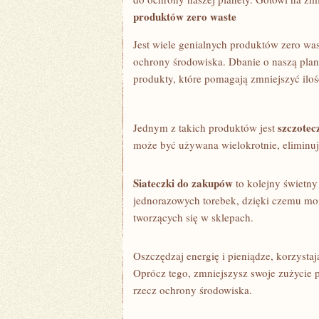
ŻYCIE
produktów zero waste
Jest ‌wiele genialnych produktów zero wast
ochrony​ środowiska.⁤ Dbanie o ‌naszą​ plan
‍produkty, które pomagają ‌zmniejszyć iloś
szczote
Jednym ⁣z takich ⁢produktów​ jest
⁣może być ⁢używana wielokrotnie,⁢ eliminuj
Siateczki do zakupów
to kolejny świetny 
⁢jednorazowych torebek, dzięki ​czemu może
tworzących się w sklepach.
Oszczędzaj‌ energię i pieniądze,⁤ korzystaj
Oprócz ​tego, zmniejszysz swoje zużycie⁤ p
rzecz⁣ ochrony środowiska.