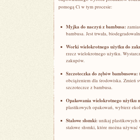
pomogą Ci w tym ⁢procesie:
Myjka ‌do naczyń z bambusa:
zamiast
bambusa. Jest trwała, biodegradowalna
Worki wielokrotnego użytku do za
rzecz wielokrotnego użytku. Wystarcz
‍zakupów.
Szczoteczka do zębów bambusowa:
t
obciążeniem⁣ dla środowiska. Zmień ⁤s
szczoteczce ⁤z⁢ bambusa.
Opakowania ​wielokrotnego użytku na
plastikowych opakowań,‌ wybierz ⁣eko
Stalowe słomki:
unikaj plastikowych‌ 
stalowe słomki, które można ⁤używać wi