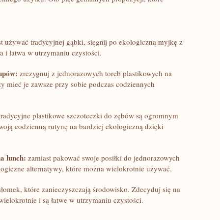
 używać tradycyjnej gąbki, ‌sięgnij po ekologiczną myjkę⁤ z
 i łatwa w ‍utrzymaniu czystości.
kupów:
zrezygnuj‍ z jednorazowych toreb ​plastikowych ‍na
y mieć je zawsze ‌przy sobie podczas codziennych
radycyjne plastikowe szczoteczki ⁣do zębów są‌ ogromnym
woją codzienną‌ rutynę na bardziej ekologiczną dzięki
 ​lunch:
zamiast pakować swoje posiłki do jednorazowych
logiczne alternatywy, które ⁤można wielokrotnie używać.
słomek, które zanieczyszczają środowisko. Zdecyduj się na‌
elokrotnie i są​ łatwe w ⁢utrzymaniu ⁣czystości.