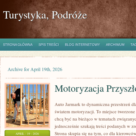
Turystyka, Podróże
STRONA GŁÓWNA
SPIS TREŚCI
BLOG INTERNETOWY
ARCHIWUM
TA
Archive for April 19th, 2026
Motoryzacja Przyszł
Auto Jarmark to dynamiczna przestrzeń dla
światem motoryzacji. To miejsce tworzone 
chcą być na bieżąco w tematach związanyc
jednocześnie szukają treści podanych w z
Strona skupia się na tym, co dla kierowcó
APRIL - 19 - 2026