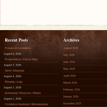
Recent Posts
Archives
Pytania od czytelników
August 2026
August 6, 2026
July 2026
Postprodukcja i Edycja Zdjęć
June 2026
August 5, 2026
May 2026
Sport i Integracja
April 2026
August 4, 2026
Himalaje (Azja)
March 2026
August 3, 2026
February 2026
Instrumenty Muzyczne z Bliska
January 2026
August 1, 2026
December 2025
Czytelnicze Inspiracje i Rekomendacje