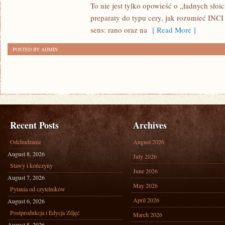
To nie jest tylko opowieść o „ładnych słoi
I
preparaty do typu cery, jak rozumieć INCI 
PORADY
sens: rano oraz na
[ Read More ]
EKSPERTA
POSTED BY ADMIN
Recent Posts
Archives
Odchudzanie
August 2026
August 8, 2026
July 2026
Stawy i kończyny
June 2026
August 7, 2026
May 2026
Pytania od czytelników
April 2026
August 6, 2026
Postprodukcja i Edycja Zdjęć
March 2026
August 5, 2026