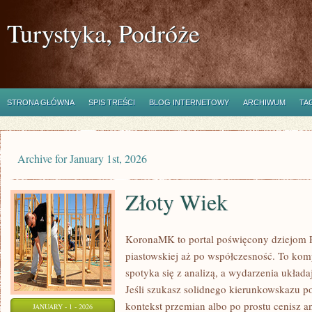
Turystyka, Podróże
STRONA GŁÓWNA
SPIS TREŚCI
BLOG INTERNETOWY
ARCHIWUM
TA
Archive for January 1st, 2026
Złoty Wiek
KoronaMK to portal poświęcony dziejom R
piastowskiej aż po współczesność. To ko
spotyka się z analizą, a wydarzenia układa
Jeśli szukasz solidnego kierunkowskazu p
kontekst przemian albo po prostu cenisz
JANUARY - 1 - 2026