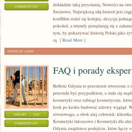
dokładnie taką przystanią. Nowości na stro
ON
COMMENTS OFF
Światowa. Największą siłą historii jest cią
ZŁOTY
konfliktu rodzi się kolejny, decyzja jedn
WIEK
pokoleń, a triumfy przeplatają się z zała
tym, by pokazywać historię Polski jako ż
są
[ Read More ]
POSTED BY ADMIN
FAQ i porady eksper
Rolletic Gdynia to przestrzeń stworzone z
przestała być przypadkiem, a stała się mądr
kosmetyki oraz zabiegi kosmetyczne, któr
krok po kroku budować zdrowy wygląd. W 
równowaga, a obok niej człowiek: klientka 
JANUARY - 1 - 2026
Kosmetyki luksusowe i Kosmetyki dla alerg
ON
COMMENTS OFF
Gdynia znajdziesz podejście, które łączy 
FAQ