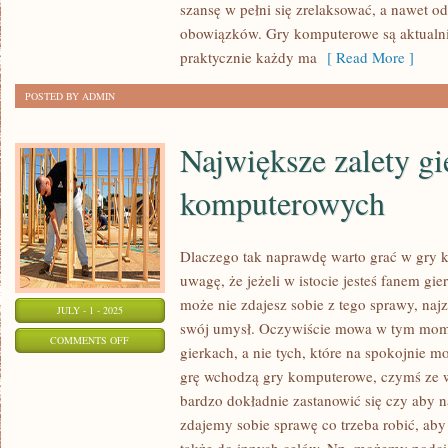
TAŃSZE
szansę w pełni się zrelaksować, a nawet 
GRY
obowiązków. Gry komputerowe są aktualni
KOMPUTEROWE?
praktycznie każdy ma
[ Read More ]
POSTED BY ADMIN
Największe zalety gi
komputerowych
Dlaczego tak naprawdę warto grać w gry
uwagę, że jeżeli w istocie jesteś fanem gi
może nie zdajesz sobie z tego sprawy, naj
JULY - 1 - 2025
swój umysł. Oczywiście mowa w tym mome
ON
COMMENTS OFF
gierkach, a nie tych, które na spokojnie m
NAJWIĘKSZE
grę wchodzą gry komputerowe, czymś ze w
ZALETY
bardzo dokładnie zastanowić się czy aby 
GIER
zdajemy sobie sprawę co trzeba robić, ab
KOMPUTEROWYCH