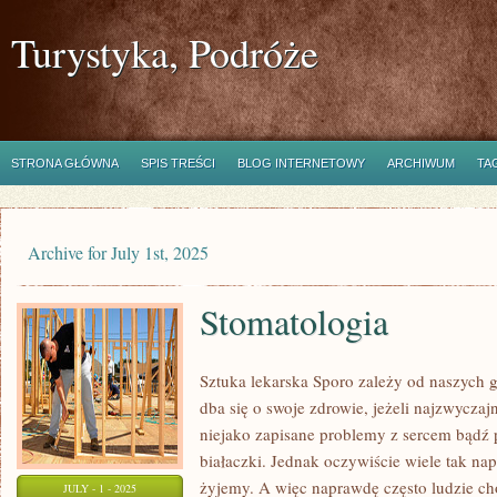
Turystyka, Podróże
STRONA GŁÓWNA
SPIS TREŚCI
BLOG INTERNETOWY
ARCHIWUM
TA
Archive for July 1st, 2025
Stomatologia
Sztuka lekarska Sporo zależy od naszych 
dba się o swoje zdrowie, jeżeli najzwyc
niejako zapisane problemy z sercem bądź
białaczki. Jednak oczywiście wiele tak na
żyjemy. A więc naprawdę często ludzie ch
JULY - 1 - 2025