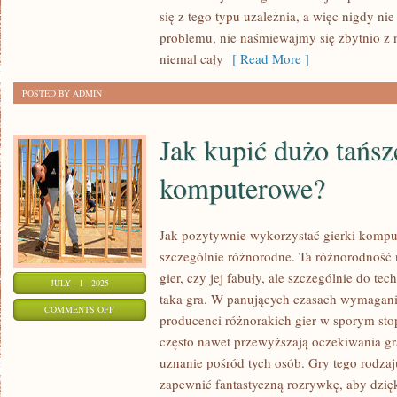
się z tego typu uzależnia, a więc nigdy n
Z
problemu, nie naśmiewajmy się zbytnio z n
WYKORZYSTANIEM
niemal cały
[ Read More ]
NAJNOWSZYCH
TECHNOLOGII
POSTED BY ADMIN
Jak kupić dużo tańsz
komputerowe?
Jak pozytywnie wykorzystać gierki komp
szczególnie różnorodne. Ta różnorodność n
gier, czy jej fabuły, ale szczególnie do tec
JULY - 1 - 2025
taka gra. W panujących czasach wymagani
ON
COMMENTS OFF
producenci różnorakich gier w sporym sto
JAK
często nawet przewyższają oczekiwania gr
KUPIĆ
uznanie pośród tych osób. Gry tego rodza
DUŻO
zapewnić fantastyczną rozrywkę, aby dzię