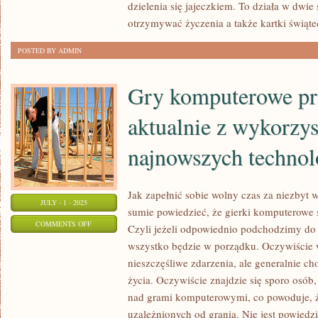
dzielenia się jajeczkiem. To działa w dwie
otrzymywać życzenia a także kartki świąte
POSTED BY ADMIN
Gry komputerowe pr
aktualnie z wykorzy
najnowszych technol
Jak zapełnić sobie wolny czas za niezbyt 
JULY - 1 - 2025
sumie powiedzieć, że gierki komputerowe 
ON
COMMENTS OFF
Czyli jeżeli odpowiednio podchodzimy do
GRY
wszystko będzie w porządku. Oczywiście 
KOMPUTEROWE
nieszczęśliwe zdarzenia, ale generalnie c
PRODUKOWANE
życia. Oczywiście znajdzie się sporo osób
SĄ
nad grami komputerowymi, co powoduje, ż
AKTUALNIE
uzależnionych od grania. Nie jest powiedzi