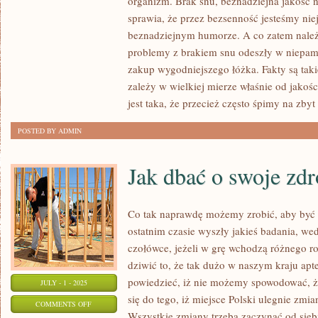
organizm. Brak snu, beznadziejna jakość 
POZIOM
sprawia, że przez bezsenność jesteśmy nie
MEDYCYNY
beznadziejnym humorze. A co zatem należy
POZWALA
problemy z brakiem snu odeszły w niepami
SKUTECZNIE
zakup wygodniejszego łóżka. Fakty są taki
zależy w wielkiej mierze właśnie od jakoś
LECZYĆ
jest taka, że przecież często śpimy na zbyt
PRAWIE
WSZYSTKIE
POSTED BY ADMIN
CHOROBY
Jak dbać o swoje zd
Co tak naprawdę możemy zrobić, aby by
ostatnim czasie wyszły jakieś badania, we
czołówce, jeżeli w grę wchodzą różnego r
dziwić to, że tak dużo w naszym kraju a
powiedzieć, iż nie możemy spowodować, ż
JULY - 1 - 2025
się do tego, iż miejsce Polski ulegnie zmia
ON
COMMENTS OFF
Wszystkie zmiany trzeba zaczynać od sieb