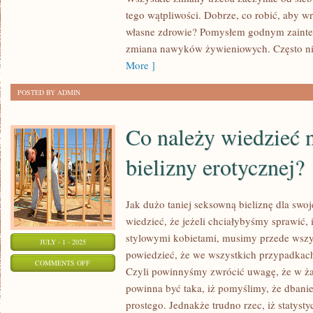
JAK
tego wątpliwości. Dobrze, co robić, aby w
DBAĆ
własne zdrowie? Pomysłem godnym zainter
O
zmiana nawyków żywieniowych. Często n
SWOJE
More ]
ZDROWIE?
POSTED BY ADMIN
Co należy wiedzieć 
bielizny erotycznej?
Jak dużo taniej seksowną bieliznę dla sw
wiedzieć, że jeżeli chciałybyśmy sprawić, 
stylowymi kobietami, musimy przede wszy
JULY - 1 - 2025
powiedzieć, że we wszystkich przypadkach
ON
COMMENTS OFF
Czyli powinnyśmy zwrócić uwagę, że w ż
CO
powinna być taka, iż pomyślimy, że dbanie
NALEŻY
prostego. Jednakże trudno rzec, iż statyst