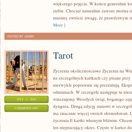
WIEDZIEĆ
większego pojęcia. W końcu generalnie ko
NA
siebie. Chociaż naturalnie zawsze można 
TEMAT
musimy zwrócić uwagę, że prawdziwym str
BIELIZNY
More ]
EROTYCZNEJ?
POSTED BY ADMIN
Tarot
Życzenia okolicznościowe Życzenia na Wi
na szczególnych kartkach czy pisane prz
niezwykle poprawnie się prezentują. Eks
odmianach. W szczególe następuje tu nier
winszujemy Wesołych świąt, bogatego zaj
JULY - 1 - 2025
dyngusa. Drugą edycję stanowi w szczególe
ON
COMMENTS OFF
ma znacznie więcej swoich sformułowań. 
TAROT
życzenia E kartki własnym bliźnim. Chcem
ten niepracujący okres. Często w kartce 