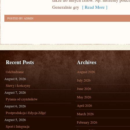
także do innych celów. Np. możemy podcią
Generalnie gry
[ Read More ]
POSTED BY ADMIN
Recent Posts
Archives
Odchudzanie
August 2026
August 8, 2026
July 2026
Stawy i kończyny
June 2026
August 7, 2026
May 2026
Pytania od czytelników
April 2026
August 6, 2026
Postprodukcja i Edycja Zdjęć
March 2026
August 5, 2026
February 2026
Sport i Integracja