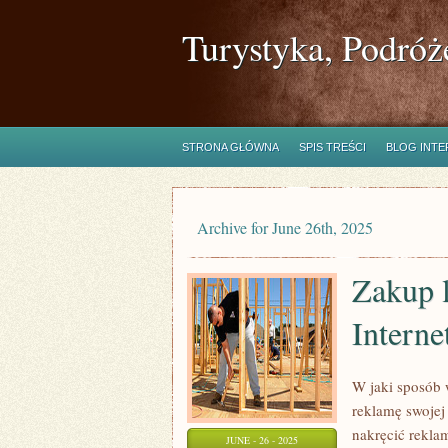
Turystyka, Podróż
STRONA GŁÓWNA
SPIS TREŚCI
BLOG INT
Archive for June 26th, 2025
Zakup 
Interne
W jaki sposób 
reklamę swojej
nakręcić rekla
JUNE - 26 - 2025