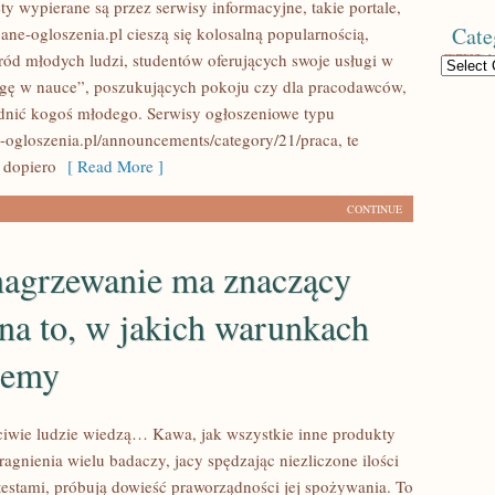
y wypierane są przez serwisy informacyjne, takie portale,
Cate
pane-ogloszenia.pl cieszą się kolosalną popularnością,
ród młodych ludzi, studentów oferujących swoje usługi w
Categories
gę w nauce”, poszukujących pokoju czy dla pracodawców,
dnić kogoś młodego. Serwisy ogłoszeniowe typu
e-ogloszenia.pl/announcements/category/21/praca, te
 dopiero
[ Read More ]
CONTINUE
nagrzewanie ma znaczący
na to, w jakich warunkach
jemy
ciwie ludzie wiedzą… Kawa, jak wszystkie inne produkty
ragnienia wielu badaczy, jacy spędzając niezliczone ilości
 testami, próbują dowieść praworządności jej spożywania. To