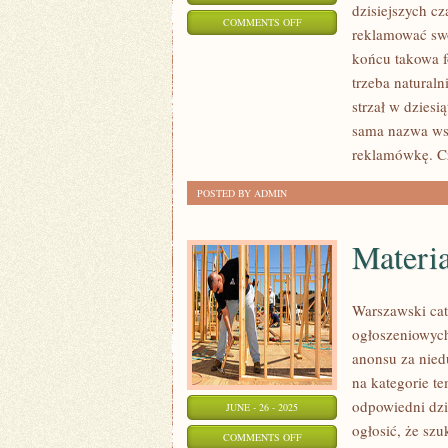
dzisiejszych cz
ON
COMMENTS OFF
reklamować swo
ZAKUP
końcu takowa f
LAPTOPA
trzeba natural
ZA
strzał w dziesi
POŚREDNICTWEM
sama nazwa wsk
INTERNETU
reklamówkę. Cz
POSTED BY ADMIN
Materi
Warszawski cat
ogłoszeniowyc
anonsu za nied
na kategorie te
odpowiedni dzi
JUNE - 26 - 2025
ogłosić, że sz
ON
COMMENTS OFF