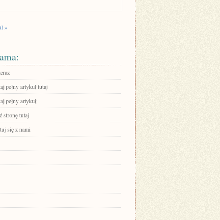
ul »
ama:
teraz
aj pełny artykuł tutaj
aj pełny artykuł
 stronę tutaj
uj się z nami