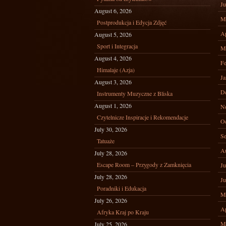
Ju
August 6, 2026
M
Postprodukcja i Edycja Zdjęć
Ap
August 5, 2026
Sport i Integracja
M
August 4, 2026
Fe
Himalaje (Azja)
Ja
August 3, 2026
D
Instrumenty Muzyczne z Bliska
August 1, 2026
N
Czytelnicze Inspiracje i Rekomendacje
Oc
July 30, 2026
Se
Tatuaże
A
July 28, 2026
Escape Room – Przygody z Zamknięcia
Ju
July 28, 2026
Ju
Poradniki i Edukacja
M
July 26, 2026
Ap
Afryka Kraj po Kraju
M
July 25, 2026