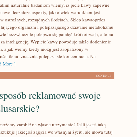
 takim naturalnie badaniom wiemy, iż picie kawy zapewne
nawet lecznicze aspekty, jakkolwiek warunkiem jest
 w ostrożnych, rozsądnych ilościach. Sklep kawaoprócz
ulującego organizm i polepszającego działanie metabolizmu
wie bezzwłocznie polepsza się pamięć krótkotrwała, a to na
a inteligencję. Wypicie kawy powoduje także dotlenienie
i, a jak wiemy kiedy mózg jest zaopatrzony w
lości tlenu, znacznie polepsza się koncentracja. Na
 More ]
CONTINUE
 sposób reklamować swoje
ślusarskie?
możemy zarobić na własne utrzymanie? Jeśli jesteś taką
oszukuje jakiegoś zajęcia we własnym życiu, ale mowa tutaj