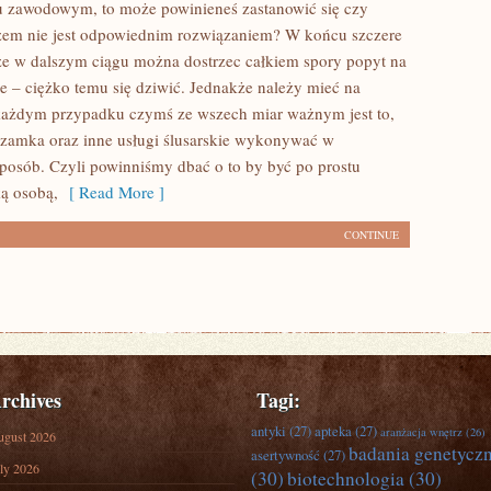
iu zawodowym, to może powinieneś zastanowić się czy
rzem nie jest odpowiednim rozwiązaniem? W końcu szczere
, że w dalszym ciągu można dostrzec całkiem spory popyt na
ie – ciężko temu się dziwić. Jednakże należy mieć na
każdym przypadku czymś ze wszech miar ważnym jest to,
 zamka oraz inne usługi ślusarskie wykonywać w
sposób. Czyli powinniśmy dbać o to by być po prostu
ą osobą,
[ Read More ]
CONTINUE
rchives
Tagi:
antyki
(27)
apteka
(27)
aranżacja wnętrz
(26)
ugust 2026
badania genetycz
asertywność
(27)
ly 2026
(30)
biotechnologia
(30)