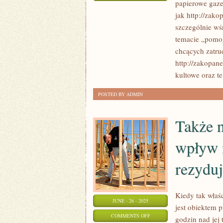
papierowe gazet
MATERIAŁY
jak http://zako
PRZEWODZĄCE
szczególnie wś
PRĄD
temacie „pomo
chcących zatru
http://zakopan
kultowe oraz te
POSTED BY ADMIN
Także 
wpływ 
rezydu
Kiedy tak właś
JUNE - 26 - 2025
jest obiektem p
ON
COMMENTS OFF
godzin nad jej