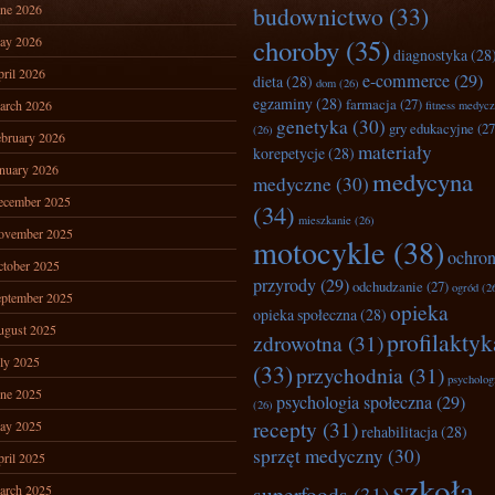
ne 2026
budownictwo
(33)
ay 2026
choroby
(35)
diagnostyka
(28
ril 2026
e-commerce
(29)
dieta
(28)
dom
(26)
egzaminy
(28)
farmacja
(27)
arch 2026
fitness medyc
genetyka
(30)
gry edukacyjne
(27
(26)
bruary 2026
materiały
korepetycje
(28)
nuary 2026
medycyna
medyczne
(30)
ecember 2025
(34)
mieszkanie
(26)
ovember 2025
motocykle
(38)
ochro
tober 2025
przyrody
(29)
odchudzanie
(27)
ogród
(2
ptember 2025
opieka
opieka społeczna
(28)
ugust 2025
profilaktyk
zdrowotna
(31)
ly 2025
(33)
przychodnia
(31)
psycholog
ne 2025
psychologia społeczna
(29)
(26)
recepty
(31)
ay 2025
rehabilitacja
(28)
sprzęt medyczny
(30)
ril 2025
szkoła
superfoods
(31)
arch 2025