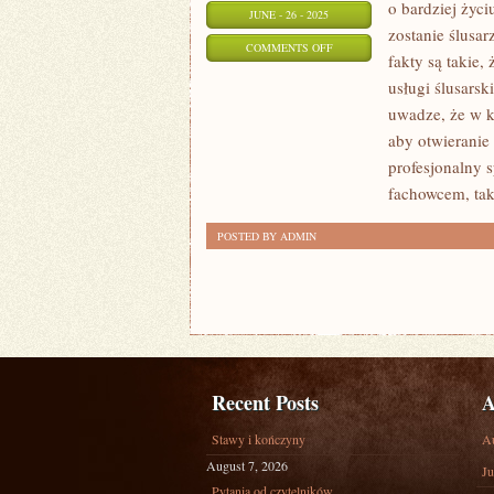
o bardziej życ
JUNE - 26 - 2025
zostanie ślusa
ON
COMMENTS OFF
fakty są takie
W
usługi ślusarsk
JAKI
uwadze, że w 
SPOSÓB
aby otwieranie
REKLAMOWAĆ
profesjonalny 
SWOJE
fachowcem, tak
USŁUGI
POSTED BY ADMIN
ŚLUSARSKIE?
Recent Posts
A
Stawy i kończyny
A
August 7, 2026
Ju
Pytania od czytelników