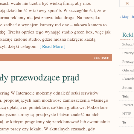
asach wcale nie trzeba być wielką firmą, aby móc
30
ją działalność w takowy sposób. W szczególności, że w
« May
J
orma reklamy nie jest znowu taka droga. Na początku
nie zadbać o wynajem kamery red one – takowa kamera to
ątkę. Trzeba oprócz tego wynająć studio green box, więc jak
Rekl
azuje zielone studio, gdzie można nakręcić każdą
Zobacz 
yli dzięki usługom
[ Read More ]
Przeczyt
CONTINUE
Przeczyt
Odwiedź
ały przewodzące prąd
Skontakt
Strona
ering W Internecie możemy odnaleźć setki serwisów
Tutaj
h, proponujących nam możliwość zamieszczenia własnego
Internet
użą opłatą a co poniektóre, całkiem gratisowe. Podzielone
HTTP
matyczne strony są przejrzyste i łatwo znaleźć na nich
ał, w którym pragniemy się zareklamować lub ewentualnie
Tu
ukamy pracy czy lokalu. W aktualnych czasach, gdy