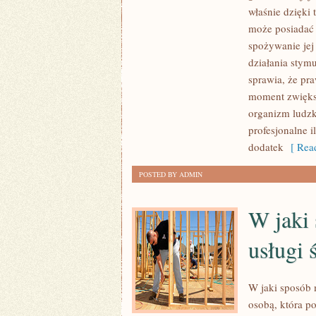
TAKŻE
właśnie dzięki
NAGRZEWANIE
może posiadać 
MA
spożywanie jej
ZNACZĄCY
działania stym
WPŁYW
sprawia, że pra
moment zwiększ
NA
organizm ludzk
TO,
profesjonalne i
W
dodatek
[ Read
JAKICH
WARUNKACH
POSTED BY ADMIN
REZYDUJEMY
W jaki
usługi 
W jaki sposób 
osobą, która p