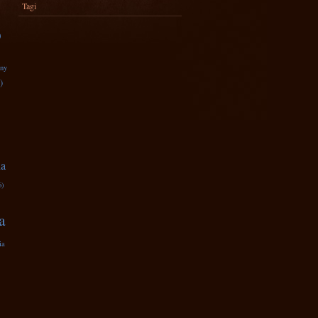
Tagi
)
zny
)
na
6)
a
ia