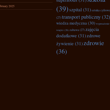
(39)
bruary 2025
szpital
(31)
sztuka cyfrow
transport publiczny
(32
(27)
wiedza medyczna
(30)
wyposażenie
zajęcia
zabawa
(27)
wnętrz
(26)
dodatkowe
(31)
zdrowe
zdrowie
żywienie
(31)
(36)