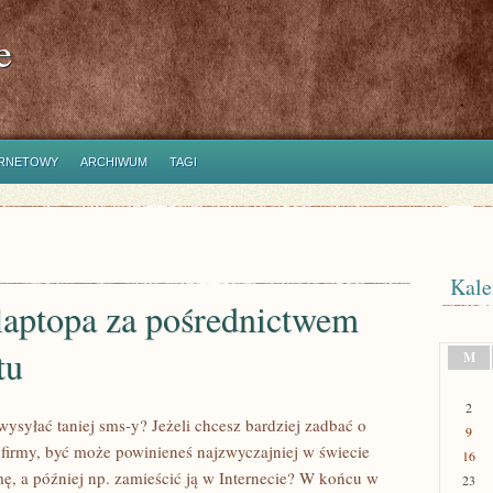
e
ERNETOWY
ARCHIWUM
TAGI
Kale
laptopa za pośrednictwem
tu
M
2
wysyłać taniej sms-y? Jeżeli chcesz bardziej zadbać o
9
 firmy, być może powinieneś najzwyczajniej w świecie
16
mę, a później np. zamieścić ją w Internecie? W końcu w
23