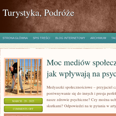
Turystyka, Podróże
STRONA GŁÓWNA
SPIS TREŚCI
BLOG INTERNETOWY
ARCHIWUM
TA
Moc mediów społecz
jak wpływają na psy
Medyaszki społecznościowe – przyjaciel c
porównywanie się do innych i presja perf
nasze zdrowie psychiczne? Czy można uch
MARCH - 29 - 2025
skutkami? Odpowiedzi na te pytania w art
ON
COMMENTS OFF
MOC