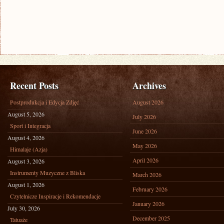
Recent Posts
Archives
Postprodukcja i Edycja Zdjęć
August 2026
August 5, 2026
July 2026
Sport i Integracja
June 2026
August 4, 2026
May 2026
Himalaje (Azja)
April 2026
August 3, 2026
Instrumenty Muzyczne z Bliska
March 2026
August 1, 2026
February 2026
Czytelnicze Inspiracje i Rekomendacje
January 2026
July 30, 2026
December 2025
Tatuaże