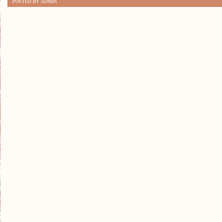
POSTED BY ADMIN
MEDIÓW
SPOŁECZNOŚCIOWYCH:
JAK
WPŁYWAJĄ
NA
PSYCHIKĘ?