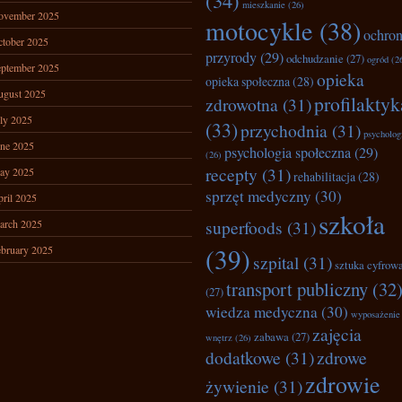
(34)
mieszkanie
(26)
ovember 2025
motocykle
(38)
ochro
tober 2025
przyrody
(29)
odchudzanie
(27)
ogród
(2
ptember 2025
opieka
opieka społeczna
(28)
ugust 2025
profilaktyk
zdrowotna
(31)
ly 2025
(33)
przychodnia
(31)
psycholog
ne 2025
psychologia społeczna
(29)
(26)
recepty
(31)
ay 2025
rehabilitacja
(28)
sprzęt medyczny
(30)
ril 2025
szkoła
superfoods
(31)
arch 2025
(39)
bruary 2025
szpital
(31)
sztuka cyfrow
transport publiczny
(32
(27)
wiedza medyczna
(30)
wyposażenie
zajęcia
zabawa
(27)
wnętrz
(26)
dodatkowe
(31)
zdrowe
zdrowie
żywienie
(31)