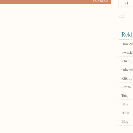
CONTINUE
31
« Jul
Rekl
Dowiedz 
www.lcl
Kliknij
Odwiedź
Kliknij,
Strona
Tutaj
Blog
HTTP
Blog