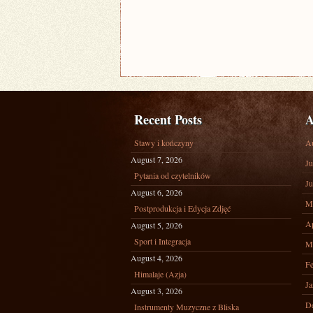
Recent Posts
A
Stawy i kończyny
A
August 7, 2026
Ju
Pytania od czytelników
Ju
August 6, 2026
M
Postprodukcja i Edycja Zdjęć
Ap
August 5, 2026
Sport i Integracja
M
August 4, 2026
Fe
Himalaje (Azja)
Ja
August 3, 2026
D
Instrumenty Muzyczne z Bliska