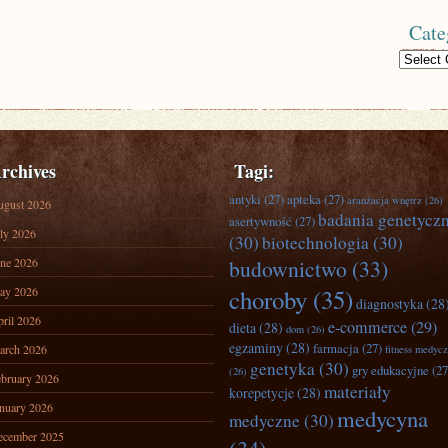
Cate
Categories
rchives
Tagi:
antyki
(27)
apteka
(27)
aranżacja wnętrz
(26)
ugust 2026
badania genetycz
asertywność
(27)
ly 2026
(30)
biotechnologia
(30)
ne 2026
budownictwo
(33)
ay 2026
choroby
(35)
diagnostyka
(28
ril 2026
e-commerce
(29)
dieta
(28)
dom
(26)
egzaminy
(28)
farmacja
(27)
arch 2026
fitness medyc
genetyka
(30)
gry edukacyjne
(27
(26)
bruary 2026
materiały
korepetycje
(28)
nuary 2026
medycyna
medyczne
(30)
ecember 2025