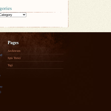
gories
Pages
Archiwum
ne
Spis Treści
Tagi
)
zny
)