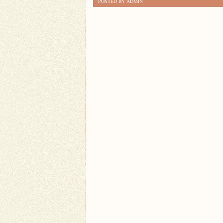
POSTED BY ADMIN
DZIAŁ
SZTUCZNA
INTELIGENCJA:
NAJNOWSZE
TRENDY
I
ZASTOSOWANIA