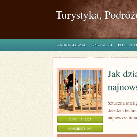
Turystyka, Podróż
STRONA GŁÓWNA
SPIS TREŚCI
BLOG INT
Jak dzi
najnows
Sztuczna inteli
dziedzin technol
najnowsze tren
JUNE - 12 - 2025
ON
COMMENTS OFF
JAK