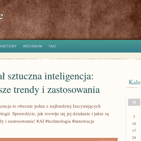
e
ERNETOWY
ARCHIWUM
TAGI
ał sztuczna inteligencja:
Kale
ze trendy i zastosowania
M
gencja to obecnie jedna z najbardziej fascynujących
ogii. Sprawdźcie, jak rozwija się jej działanie i jakie są
3
dy i zastosowania! #AI #technologia #innowacje
10
17
24