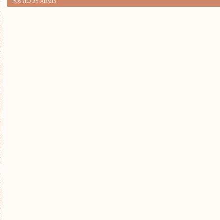
POSTED BY ADMIN
KONTRA
WIEŚ:
GDZIE
LEPIEJ
SIĘ
ŻYJE?