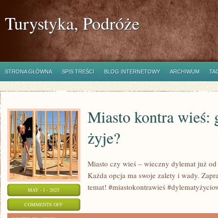
Turystyka, Podróże
STRONA GŁÓWNA
SPIS TREŚCI
BLOG INTERNETOWY
ARCHIWUM
TA
Miasto kontra wieś: g
żyje?
Miasto czy wieś – wieczny dylemat już od 
Każda opcja ma swoje zalety i wady. Zapr
temat! #miastokontrawieś #dylematyżycio
MAY - 1 - 2025
ON
COMMENTS OFF
MIASTO