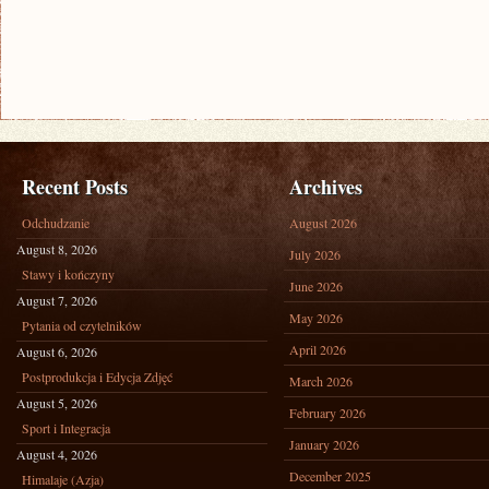
Recent Posts
Archives
Odchudzanie
August 2026
August 8, 2026
July 2026
Stawy i kończyny
June 2026
August 7, 2026
May 2026
Pytania od czytelników
April 2026
August 6, 2026
Postprodukcja i Edycja Zdjęć
March 2026
August 5, 2026
February 2026
Sport i Integracja
January 2026
August 4, 2026
December 2025
Himalaje (Azja)