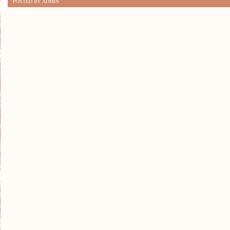
POSTED BY ADMIN
W
XXI
WIEKU:
NOWE
WYZWANIA
I
MOŻLIWOŚCI