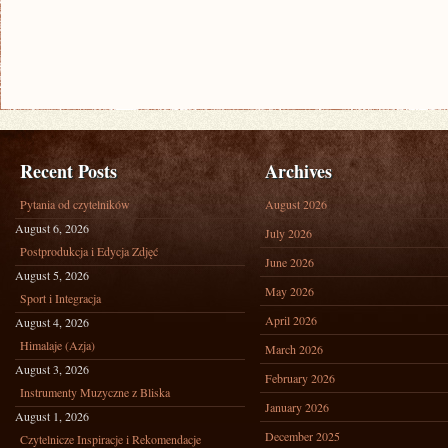
Recent Posts
Archives
Pytania od czytelników
August 2026
August 6, 2026
July 2026
Postprodukcja i Edycja Zdjęć
June 2026
August 5, 2026
May 2026
Sport i Integracja
April 2026
August 4, 2026
Himalaje (Azja)
March 2026
August 3, 2026
February 2026
Instrumenty Muzyczne z Bliska
January 2026
August 1, 2026
December 2025
Czytelnicze Inspiracje i Rekomendacje