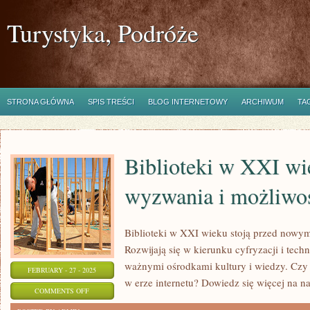
Turystyka, Podróże
STRONA GŁÓWNA
SPIS TREŚCI
BLOG INTERNETOWY
ARCHIWUM
TA
Biblioteki w XXI wi
wyzwania i możliwo
Biblioteki w XXI wieku stoją przed nowy
Rozwijają się w kierunku cyfryzacji i techn
ważnymi ośrodkami kultury i wiedzy. Czy t
FEBRUARY - 27 - 2025
w erze internetu? Dowiedz się więcej na n
ON
COMMENTS OFF
BIBLIOTEKI