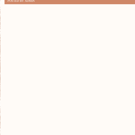
POSTED BY ADMIN
ODPOWIEDNIE
NAWODNIENIE
JEST
KLUCZOWE
DLA
ZDROWIA?