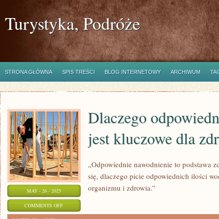
Turystyka, Podróże
STRONA GŁÓWNA
SPIS TREŚCI
BLOG INTERNETOWY
ARCHIWUM
TA
Dlaczego odpowiedn
jest kluczowe dla zd
„Odpowiednie nawodnienie to podstawa zd
się, dlaczego picie odpowiednich ilości wo
organizmu i zdrowia.”
MAY - 26 - 2025
ON
COMMENTS OFF
DLACZEGO