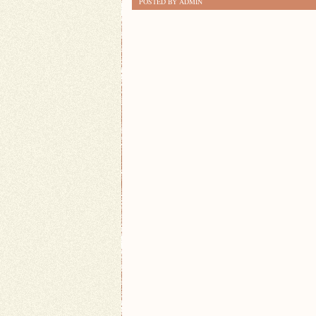
POSTED BY ADMIN
REWOLUCJA
W
PRZEMYSŁU:
PRZEMYSŁ
4.0