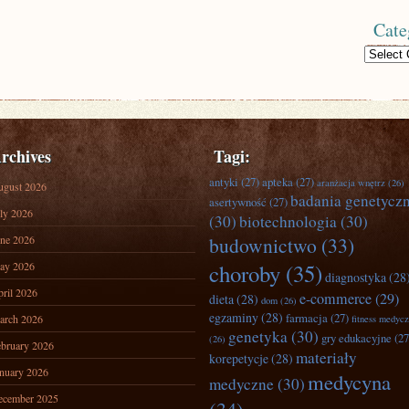
Cate
Categories
rchives
Tagi:
antyki
(27)
apteka
(27)
aranżacja wnętrz
(26)
ugust 2026
badania genetycz
asertywność
(27)
ly 2026
(30)
biotechnologia
(30)
ne 2026
budownictwo
(33)
ay 2026
choroby
(35)
diagnostyka
(28
ril 2026
e-commerce
(29)
dieta
(28)
dom
(26)
egzaminy
(28)
farmacja
(27)
arch 2026
fitness medyc
genetyka
(30)
gry edukacyjne
(27
(26)
bruary 2026
materiały
korepetycje
(28)
nuary 2026
medycyna
medyczne
(30)
ecember 2025