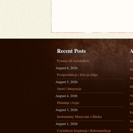
Recent Posts
A
Pytania od czytelników
A
August 6, 2026
Ju
Postprodukcja i Edycja Zdjęć
Ju
August 5, 2026
M
Sport i Integracja
Ap
August 4, 2026
Himalaje (Azja)
M
August 3, 2026
Fe
Instrumenty Muzyczne z Bliska
Ja
August 1, 2026
D
Czytelnicze Inspiracje i Rekomendacje