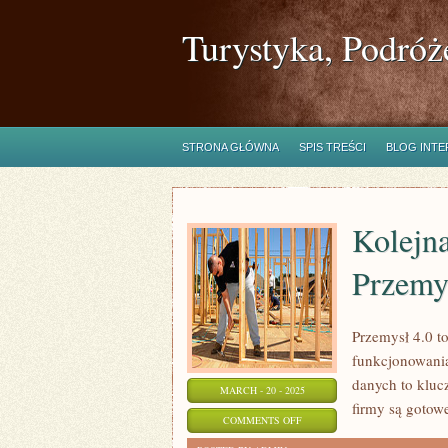
Turystyka, Podróż
STRONA GŁÓWNA
SPIS TREŚCI
BLOG INT
Kolejn
Przemy
Przemysł 4.0 t
funkcjonowania 
danych to kluc
MARCH - 20 - 2025
firmy są gotow
ON
COMMENTS OFF
KOLEJNA