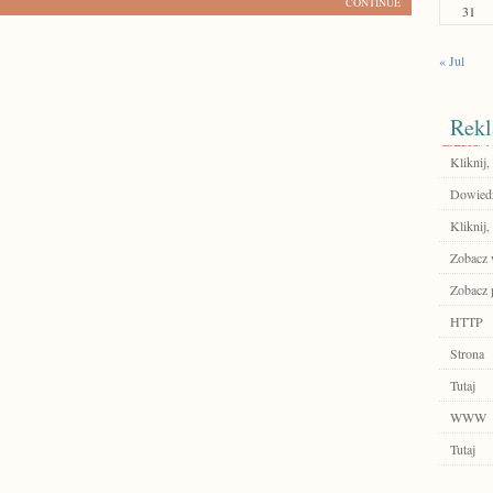
CONTINUE
31
« Jul
Rekl
Kliknij
Dowiedz 
Kliknij,
Zobacz w
Zobacz 
HTTP
Strona
Tutaj
WWW
Tutaj