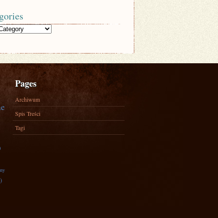
gories
Pages
Archiwum
ne
Spis Treści
Tagi
)
zny
)