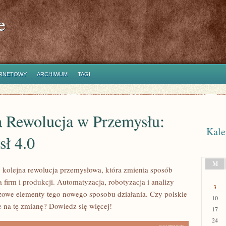
e
ERNETOWY
ARCHIWUM
TAGI
a Rewolucja w Przemysłu:
Kale
sł 4.0
M
o kolejna rewolucja przemysłowa, która zmienia sposób
firm i produkcji. Automatyzacja, robotyzacja i analizy
3
zowe elementy tego nowego sposobu działania. Czy polskie
10
e na tę zmianę? Dowiedz się więcej!
17
24