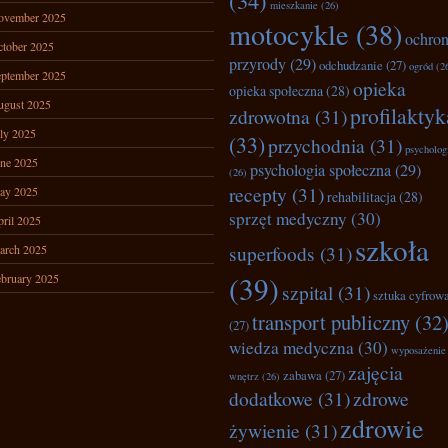
(34)
mieszkanie
(26)
ovember 2025
motocykle
(38)
ochro
tober 2025
przyrody
(29)
odchudzanie
(27)
ogród
(2
ptember 2025
opieka
opieka społeczna
(28)
ugust 2025
profilaktyk
zdrowotna
(31)
ly 2025
(33)
przychodnia
(31)
psycholog
ne 2025
psychologia społeczna
(29)
(26)
recepty
(31)
ay 2025
rehabilitacja
(28)
sprzęt medyczny
(30)
ril 2025
szkoła
superfoods
(31)
arch 2025
(39)
bruary 2025
szpital
(31)
sztuka cyfrow
transport publiczny
(32
(27)
wiedza medyczna
(30)
wyposażenie
zajęcia
zabawa
(27)
wnętrz
(26)
dodatkowe
(31)
zdrowe
zdrowie
żywienie
(31)