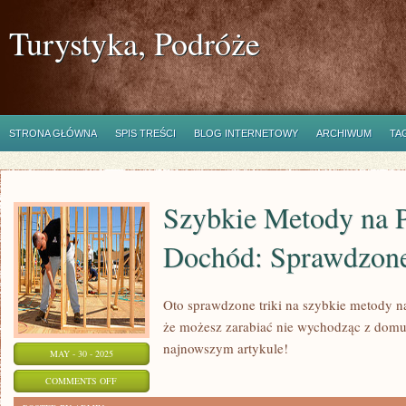
Turystyka, Podróże
STRONA GŁÓWNA
SPIS TREŚCI
BLOG INTERNETOWY
ARCHIWUM
TA
Szybkie Metody na 
Dochód: Sprawdzone
Oto sprawdzone triki na szybkie metody 
że możesz zarabiać nie wychodząc z domu
najnowszym artykule!
MAY - 30 - 2025
ON
COMMENTS OFF
SZYBKIE