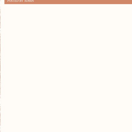
POSTED BY ADMIN
METODY
NA
PASYWNY
DOCHÓD:
SPRAWDZONE
TRIKI