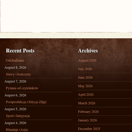
Recent Posts
Archives
Odchudzanie
August 2026
August 8, 2026
July 2026
Stawy i kończyny
June 2026
August 7, 2026
May 2026
Pytania od czytelników
April 2026
August 6, 2026
Postprodukcja i Edycja Zdjęć
March 2026
August 5, 2026
February 2026
Sport i Integracja
January 2026
August 4, 2026
December 2025
Himalaje (Azja)