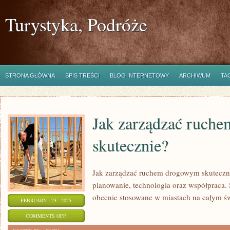
Turystyka, Podróże
STRONA GŁÓWNA
SPIS TREŚCI
BLOG INTERNETOWY
ARCHIWUM
TA
Jak zarządzać ruch
skutecznie?
Jak zarządzać ruchem drogowym skuteczni
planowanie, technologia oraz współpraca.
obecnie stosowane w miastach na całym św
FEBRUARY - 23 - 2025
ON
COMMENTS OFF
JAK