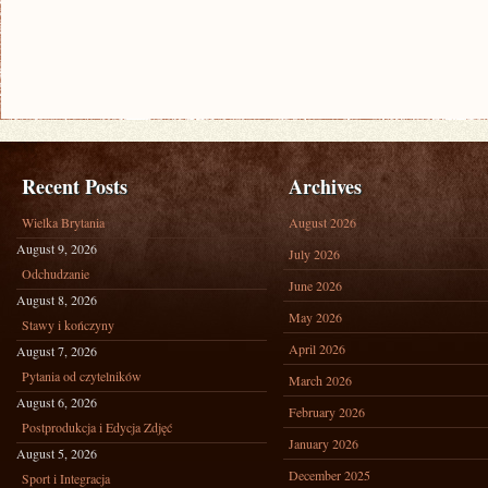
Recent Posts
Archives
Wielka Brytania
August 2026
August 9, 2026
July 2026
Odchudzanie
June 2026
August 8, 2026
May 2026
Stawy i kończyny
April 2026
August 7, 2026
Pytania od czytelników
March 2026
August 6, 2026
February 2026
Postprodukcja i Edycja Zdjęć
January 2026
August 5, 2026
December 2025
Sport i Integracja