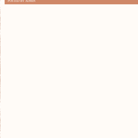
POSTED BY ADMIN
ZARZĄDZAĆ
RUCHEM
DROGOWYM
SKUTECZNIE?