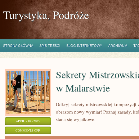
Turystyka, Podróże
STRONA GŁÓWNA
SPIS TREŚCI
BLOG INTERNETOWY
ARCHIWUM
TA
Sekrety Mistrzowski
w Malarstwie
Odkryj sekrety mistrzowskiej kompozycji 
obrazom nowy wymiar! Poznaj zasady, któr
staną się wyjątkowe.
APRIL - 10 - 2025
ON
COMMENTS OFF
SEKRETY