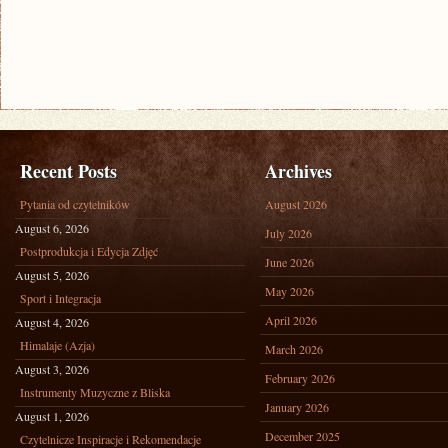
Recent Posts
Archives
Pytania od czytelników
August 2026
August 6, 2026
July 2026
Postprodukcja i Edycja Zdjęć
June 2026
August 5, 2026
May 2026
Sport i Integracja
April 2026
August 4, 2026
Himalaje (Azja)
March 2026
August 3, 2026
February 2026
Instrumenty Muzyczne z Bliska
January 2026
August 1, 2026
December 2025
Czytelnicze Inspiracje i Rekomendacje