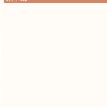
POSTED BY ADMIN
MISTRZOWSKIEJ
KOMPOZYCJI
W
MALARSTWIE