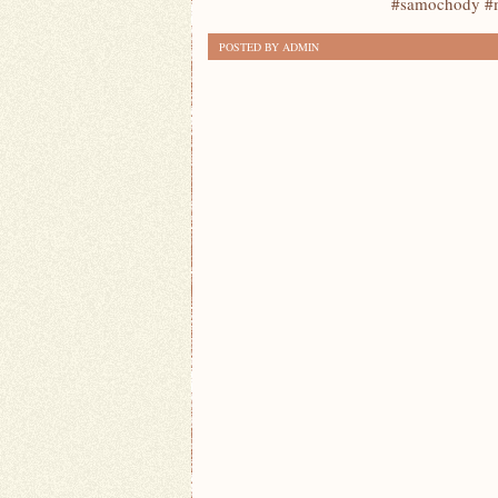
#samochody #m
NA
POSTED BY ADMIN
DROGACH:
AUTONOMICZNE
SAMOCHODY
–
REWOLUCJA
W
MOTORYZACJI