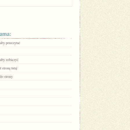
ama:
 aby przeczytać
 aby zobaczyć
 stronę tutaj
 do strony