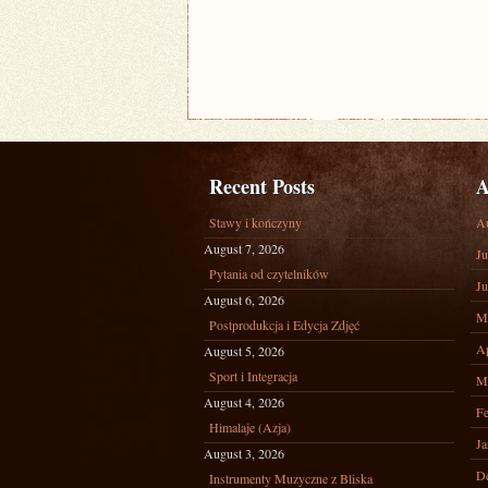
Recent Posts
A
Stawy i kończyny
A
August 7, 2026
Ju
Pytania od czytelników
Ju
August 6, 2026
M
Postprodukcja i Edycja Zdjęć
Ap
August 5, 2026
Sport i Integracja
M
August 4, 2026
Fe
Himalaje (Azja)
Ja
August 3, 2026
D
Instrumenty Muzyczne z Bliska