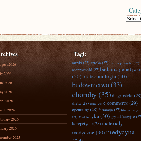
Cate
Categories
rchives
Tagi:
antyki
(27)
apteka
(27)
aranżacja wnętrz
(26)
ugust 2026
badania genetycz
asertywność
(27)
ly 2026
(30)
biotechnologia
(30)
ne 2026
budownictwo
(33)
ay 2026
choroby
(35)
diagnostyka
(28
ril 2026
e-commerce
(29)
dieta
(28)
dom
(26)
egzaminy
(28)
farmacja
(27)
arch 2026
fitness medyc
genetyka
(30)
gry edukacyjne
(27
(26)
bruary 2026
materiały
korepetycje
(28)
nuary 2026
medycyna
medyczne
(30)
ecember 2025