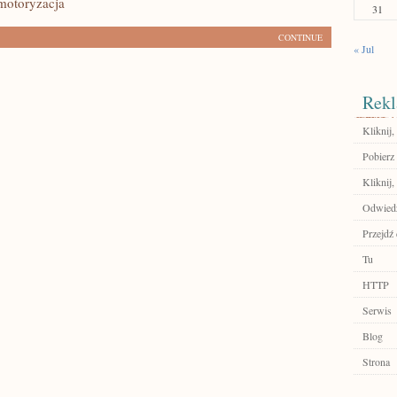
otoryzacja
31
CONTINUE
« Jul
Rekl
Kliknij,
Pobierz
Kliknij,
Odwiedź
Przejdź
Tu
HTTP
Serwis
Blog
Strona