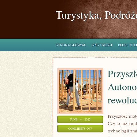
Turystyka, Podróż
STRONA GŁÓWNA
SPIS TREŚCI
BLOG INT
Przyszł
Autono
rewolu
Przyszłość mo
JUNE - 4 - 2025
Czy to już kon
ON
COMMENTS OFF
technologii zm
PRZYSZŁOŚĆ