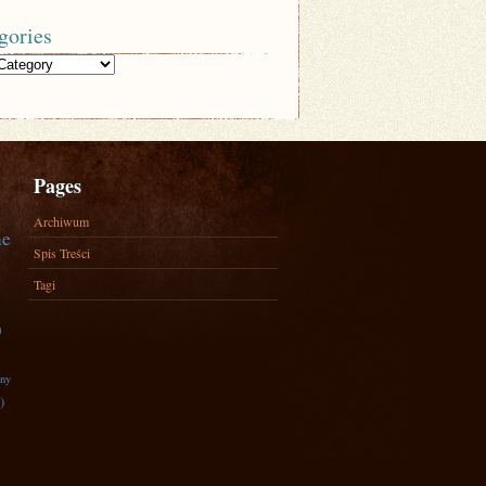
gories
Pages
Archiwum
ne
Spis Treści
Tagi
)
zny
)