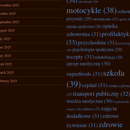
(34)
mieszkanie
(26)
ovember 2025
motocykle
(38)
ochro
tober 2025
przyrody
(29)
odchudzanie
(27)
ogród
(2
ptember 2025
opieka
opieka społeczna
(28)
ugust 2025
profilaktyk
zdrowotna
(31)
ly 2025
(33)
przychodnia
(31)
psycholog
ne 2025
psychologia społeczna
(29)
(26)
recepty
(31)
ay 2025
rehabilitacja
(28)
sprzęt medyczny
(30)
ril 2025
szkoła
superfoods
(31)
arch 2025
(39)
bruary 2025
szpital
(31)
sztuka cyfrow
transport publiczny
(32
(27)
wiedza medyczna
(30)
wyposażenie
zajęcia
zabawa
(27)
wnętrz
(26)
dodatkowe
(31)
zdrowe
zdrowie
żywienie
(31)