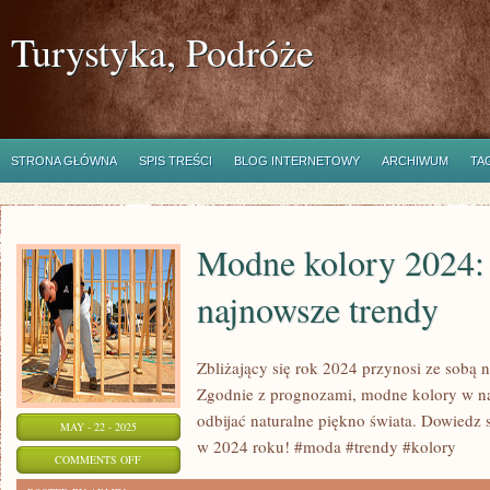
Turystyka, Podróże
STRONA GŁÓWNA
SPIS TREŚCI
BLOG INTERNETOWY
ARCHIWUM
TA
Modne kolory 2024:
najnowsze trendy
Zbliżający się rok 2024 przynosi ze sobą 
Zgodnie z prognozami, modne kolory w n
odbijać naturalne piękno świata. Dowiedz 
MAY - 22 - 2025
w 2024 roku! #moda #trendy #kolory
ON
COMMENTS OFF
MODNE