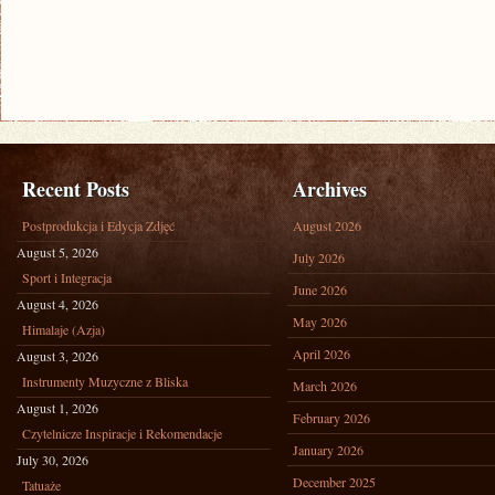
Recent Posts
Archives
Postprodukcja i Edycja Zdjęć
August 2026
August 5, 2026
July 2026
Sport i Integracja
June 2026
August 4, 2026
May 2026
Himalaje (Azja)
April 2026
August 3, 2026
Instrumenty Muzyczne z Bliska
March 2026
August 1, 2026
February 2026
Czytelnicze Inspiracje i Rekomendacje
January 2026
July 30, 2026
December 2025
Tatuaże