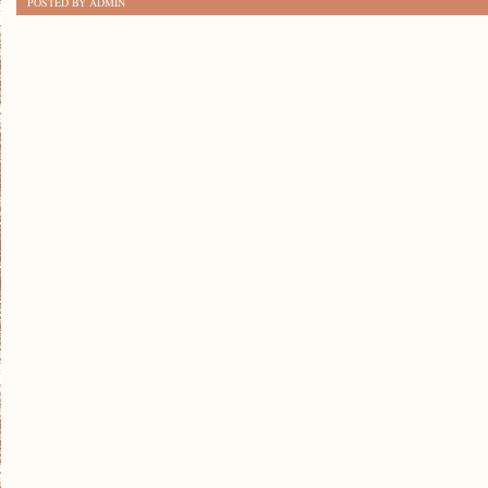
POSTED BY ADMIN
KOLORY
2024:
PROGNOZY
NA
NAJNOWSZE
TRENDY