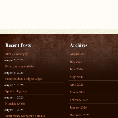
Recent Posts
Archives
Stawy i kończyny
August 2026
August 7, 2026
July 2026
Pytania od czytelników
June 2026
August 6, 2026
May 2026
Postprodukcja i Edycja Zdjęć
April 2026
August 5, 2026
Sport i Integracja
March 2026
August 4, 2026
February 2026
Himalaje (Azja)
January 2026
August 3, 2026
December 2025
Instrumenty Muzyczne z Bliska