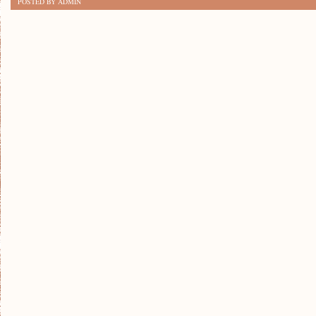
POSTED BY ADMIN
BUTY
NA
LETNIE
DNI:
GORĄCE
TRENDY