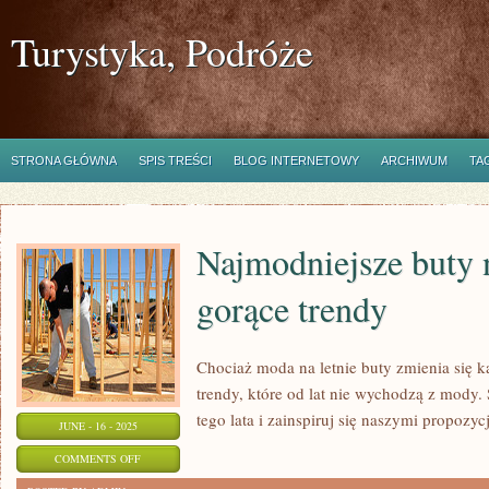
Turystyka, Podróże
STRONA GŁÓWNA
SPIS TREŚCI
BLOG INTERNETOWY
ARCHIWUM
TA
Najmodniejsze buty n
gorące trendy
Chociaż moda na letnie buty zmienia się k
trendy, które od lat nie wychodzą z mody.
tego lata i zainspiruj się naszymi propoz
JUNE - 16 - 2025
ON
COMMENTS OFF
NAJMODNIEJSZE