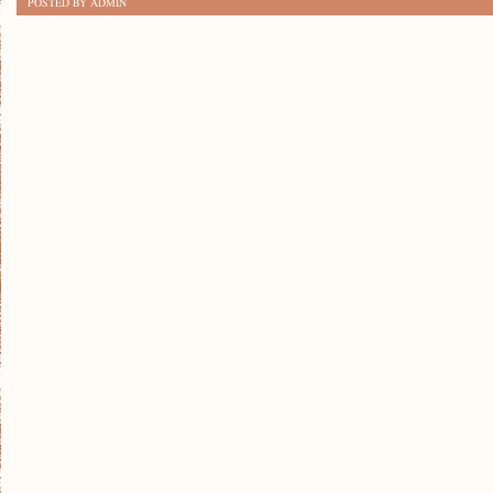
POSTED BY ADMIN
10
MIEJSC
DO
NURKOWANIA:
RAJ
DLA
MIŁOŚNIKÓW
PODWODNEGO
ŚWIATA