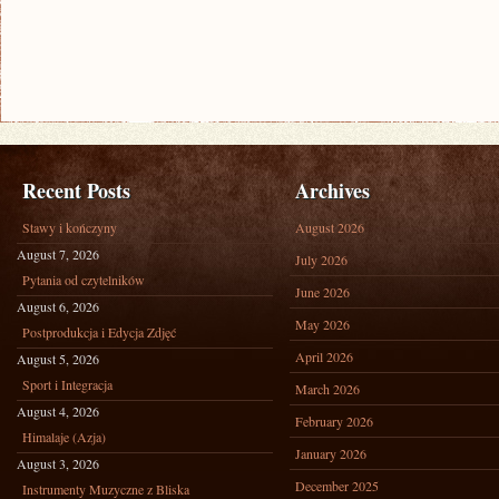
Recent Posts
Archives
Stawy i kończyny
August 2026
August 7, 2026
July 2026
Pytania od czytelników
June 2026
August 6, 2026
May 2026
Postprodukcja i Edycja Zdjęć
April 2026
August 5, 2026
Sport i Integracja
March 2026
August 4, 2026
February 2026
Himalaje (Azja)
January 2026
August 3, 2026
December 2025
Instrumenty Muzyczne z Bliska