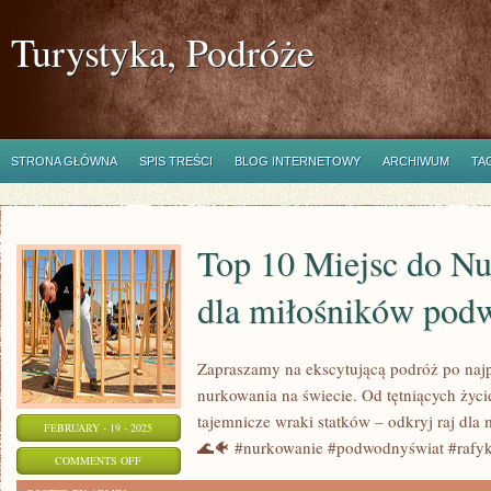
Turystyka, Podróże
STRONA GŁÓWNA
SPIS TREŚCI
BLOG INTERNETOWY
ARCHIWUM
TA
Top 10 Miejsc do Nu
dla miłośników pod
Zapraszamy na ekscytującą podróż po najp
nurkowania na świecie. Od tętniących życ
tajemnicze wraki statków – odkryj raj dl
FEBRUARY - 19 - 2025
🌊🐠 #nurkowanie #podwodnyświat #rafy
ON
COMMENTS OFF
TOP